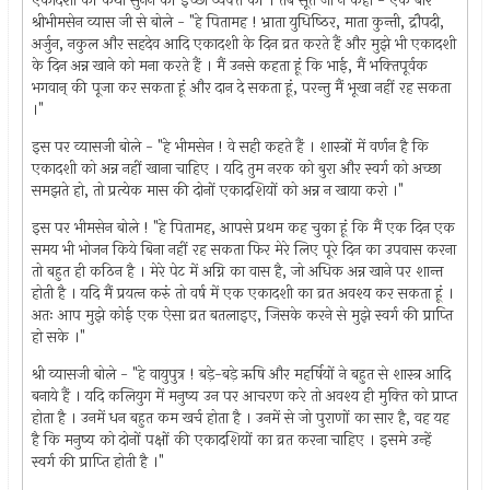
एकादशी की कथा सुनने की इच्छा व्यक्‍त की । तब सूत जी ने कहा - एक बार
श्रीभीमसेन व्यास जी से बोले - "हे पितामह ! भ्राता युधिष्‍ठिर, माता कुन्ती, द्रौपदी,
अर्जुन, नकुल और सहदेव आदि एकादशी के दिन व्रत करते हैं और मुझे भी एकादशी
के दिन अन्न खाने को मना करते हैं । मैं उनसे कहता हूं कि भाई, मैं भक्‍तिपूर्वक
भगवान् की पूजा कर सकता हूं और दान दे सकता हूं, परन्तु मैं भूखा नहीं रह सकता
।"
इस पर व्यासजी बोले - "हे भीमसेन ! वे सही कहते हैं । शास्त्रों में वर्णन है कि
एकादशी को अन्न नहीं खाना चाहिए । यदि तुम नरक को बुरा और स्वर्ग को अच्छा
समझते हो, तो प्रत्येक मास की दोनों एकादशियों को अन्न न खाया करो ।"
इस पर भीमसेन बोले ! "हे पितामह, आपसे प्रथम कह चुका हूं कि मैं एक दिन एक
समय भी भोजन किये बिना नहीं रह सकता फिर मेरे लिए पूरे दिन का उपवास करना
तो बहुत ही कठिन है । मेरे पेट में अग्नि का वास है, जो अधिक अन्न खाने पर शान्त
होती है । यदि मैं प्रयत्‍न करुं तो वर्ष में एक एकादशी का व्रत अवश्य कर सकता हूं ।
अतः आप मुझे कोई एक ऐसा व्रत बतलाइए, जिसके करने से मुझे स्वर्ग की प्राप्‍ति
हो सके ।"
श्री व्यासजी बोले - "हे वायुपुत्र ! बड़े-बड़े ऋषि और महर्षियों ने बहुत से शास्त्र आदि
बनाये हैं । यदि कलियुग में मनुष्य उन पर आचरण करे तो अवश्य ही मुक्‍ति को प्राप्‍त
होता है । उनमें धन बहुत कम खर्च होता है । उनमें से जो पुराणों का सार है, वह यह
है कि मनुष्य को दोनों पक्षों की एकादशियों का व्रत करना चाहिए । इसमे उन्हें
स्वर्ग की प्राप्‍ति होती है ।"