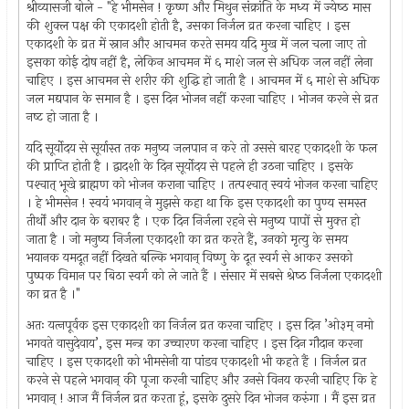
श्रीव्यासजी बोले - "हे भीमसेन ! कृष्ण और मिथुन संक्रांति के मध्य में ज्येष्‍ठ मास
की शुक्ल पक्ष की एकादशी होती है, उसका निर्जल व्रत करना चाहिए । इस
एकादशी के व्रत में स्नान और आचमन करते समय यदि मुख में जल चला जाए तो
इसका कोई दोष नहीं है, लेकिन आचमन में ६ माशे जल से अधिक जल नहीं लेना
चाहिए । इस आचमन से शरीर की शुद्धि हो जाती है । आचमन में ६ माशे से अधिक
जल मद्यपान के समान है । इस दिन भोजन नहीं करना चाहिए । भोजन करने से व्रत
नष्‍ट हो जाता है ।
यदि सूर्योदय से सूर्यास्त तक मनुष्य जलपान न करे तो उससे बारह एकादशी के फल
की प्राप्‍ति होती है । द्वादशी के दिन सूर्योदय से पहले ही उठना चाहिए । इसके
पश्‍चात् भूखे ब्राह्मण को भोजन कराना चाहिए । तत्पश्‍चात् स्वयं भोजन करना चाहिए
। हे भीमसेन ! स्वयं भगवान् ने मुझसे कहा था कि इस एकादशी का पुण्य समस्त
तीर्थों और दान के बराबर है । एक दिन निर्जला रहने से मनुष्य पापों से मुक्‍त हो
जाता है । जो मनुष्य निर्जला एकादशी का व्रत करते हैं, उनको मृत्यु के समय
भयानक यमदूत नहीं दिखते बल्कि भगवान् विष्णु के दूत स्वर्ग से आकर उसको
पुष्पक विमान पर बिठा स्वर्ग को ले जाते हैं । संसार में सबसे श्रेष्‍ठ निर्जला एकादशी
का व्रत है ।"
अतः यत्‍नपूर्वक इस एकादशी का निर्जल व्रत करना चाहिए । इस दिन ’ओ३म् नमो
भगवते वासुदेवाय’, इस मन्त्र का उच्चारण करना चाहिए । इस दिन गौदान करना
चाहिए । इस एकादशी को भीमसेनी या पांडव एकादशी भी कहते हैं । निर्जल व्रत
करने से पहले भगवान् की पूजा करनी चाहिए और उनसे विनय करनी चाहिए कि हे
भगवान् ! आज मैं निर्जल व्रत करता हूं, इसके दुसरे दिन भोजन करुंगा । मैं इस व्रत