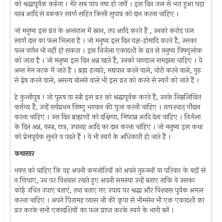
को श्रद्धापूर्वक करुंगा । मेरे सब पाप नष्‍ट हो जायें । इस दिन जल से भरा हुआ घड़ा
वस्त्र आदि से ढककर स्वर्ण सहित किसी सुपात्र को दान करना चाहिए ।
जो मनुष्य इस व्रत के अन्तराल में स्नान, तप आदि करते हैं , उनको करोड़ पल
स्वर्ण दान का फल मिलता है । जो मनुष्य इस दिन यज्ञ-होमादि करते हैं, उसका
फल वर्णन भी नहीं हो सकता । इस निर्जला एकादशी के व्रत से मनुष्य विष्णुलोक
को जाता है । जो मनुष्य इस दिन अन्न खाते हैं, उनको चाण्डाल समझना चाहिए । वे
अन्त मेम नरक में जाते हैं । ब्रह्म हत्यारे, मद्यपान करने वाले, चोरी करने वाले, गुरु
से द्वेष करने वाले, असत्य बोलने वाले भी इस व्रत को करने से स्वर्ग को जाते हैं ।
हे कुन्तीपुत्र ! जो पुरुष या स्त्री इस व्रत को श्रद्धापूर्वक करते हैं, उनके निम्नलिखित
कर्त्तव्य हैं, उन्हें सर्वप्रथम विष्णु भगवान की पूजा करनी चाहिए । तत्पश्‍चात् गौदान
करना चाहिए । उस दिन ब्राह्मणों को दक्षिणा, मिष्‍टान्न आदि देना चाहिए । निर्जला
के दिन अन्न, वस्त्र, छत्र, उपानह आदि का दान करना चाहिए । जो मनुष्य इस कथा
को प्रेमपूर्वक सुनते व पढ़ते हैं । वे भी स्वर्ग के अधिकारी हो जाते हैं ।
कथासार
भक्‍त को चाहिए कि वह अपनी कमजोरियों को अपने गुरुजनों या परिवार के बड़ों से
न छिपाए, उन पर विश्‍वास रखते हुए अपनी समस्या उन्हें बताए ताकि वे उसका
कोई उचित उपाए बताएं, तथा बताए गए उपाय पर श्रद्धा और विश्‍वास पूर्वक अमल
करना चाहिए । अपने पितामह व्यास जी की कृपा से भीमसेन भी एक एकादशी का
व्रत करके सभी एकादशियों का फल प्राप्‍त करके स्वर्ग के भागी बनें ।