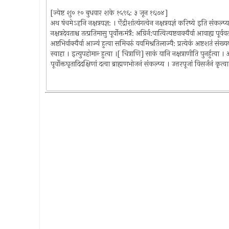
[ज्येष्ट शु० १० बुधवार शके १५९६: ३ जून १६७४]
अथ षंचमेऽहनि नक्षत्रयज्ञ: । ऐंद्रीशांत्यंगत्वेन नक्षत्रयज्ञं करिष्ये इति संकल्प्य 
नक्षत्रदेवताश्च तत्प्रतिमासु पूर्वोक्तमंत्रै: अग्रिर्न:पात्वित्यष्टवाक्यैर्वा आवाह्य
अष्टभिर्वाक्यैर्वा आज्यं हुत्वा समिचरुं यवमिश्रतिलाज्यै: प्रत्येकं अष्टशतं संख्यया
स्वाहा । इत्युपहोमान्‍ हुत्वा ।[ चित्राणि] साकं यानि नक्षत्राणीति पुनर्हुत्वा 
पूर्वोक्तघृतादिदक्षिणां दत्वा ब्राह्मणभोजनं संकल्प्य । उत्तरपूजां विसर्जनं कृत