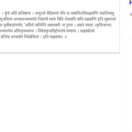
। कुंडे अग्रिं प्रतिष्ठाप्य । तत्पूरतो वेदिकायां पीठे वा अष्टाविंशतिनक्षत्राणि तत्प्रतिमासु
प
 पूर्ववत्पूजयित्वा अन्वाधाज्यभागांते चित्राणी साकं दिवि रोचनानि यानि नक्षत्राणि इति सूक्ताभ्यां
 पूर्वोक्तहोममंत्रे; ‘अग्रिर्न पात्विति अष्टवाक्यै: वा हुत्वा । अग्रये स्वाहा ।कृत्तिकाभ्य:
। अभयगणेन अग्रिमुपस्थाप्य । स्विष्टकृतादिहोमशेषं समाप्य । नक्षत्रप्रीतये
्वा प्रतिमा आचार्याय निवेदयित्वा । इति नक्षत्रयाग: ॥