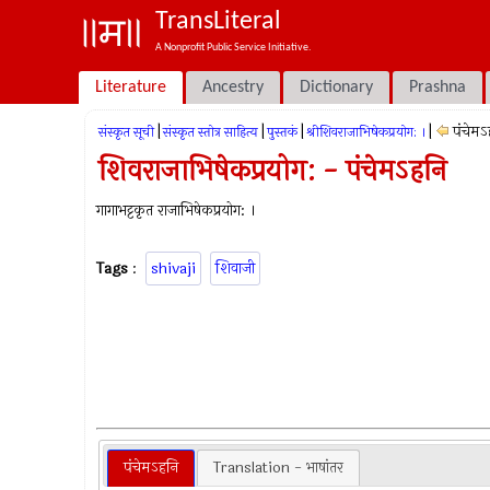
TransLiteral
A Nonprofit Public Service Initiative.
Literature
Ancestry
Dictionary
Prashna
|
|
|
|
पंचेमऽ
संस्कृत सूची
संस्कृत स्तोत्र साहित्य
पुस्तकं
श्रीशिवराजाभिषेकप्रयोग: ।
शिवराजाभिषेकप्रयोग: - पंचेमऽहनि
गागाभट्टकृत राजाभिषेकप्रयोग: ।
Tags
:
shivaji
शिवाजी
पंचेमऽहनि
Translation - भाषांतर