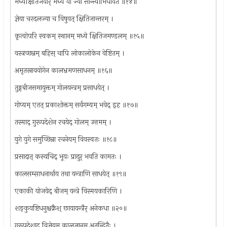
मध्यक्षितिजयोर् मध्ये या ज्या सान्त्याभिधीयते ॥१४॥
ज्ञेया चरदलज्या च विषुवत् क्षितिजान्तरम् ।
कृत्वोपरि स्वकम् स्थानम् मध्ये क्षितिजमण्डलम् ॥१५॥
वस्त्रच्छन्नम् बहिस् चापि लोकालोकेन वेष्टितम् ।
अमृतस्रावयोगेन कालभ्रमणसाधनम् ॥१६॥
तुङ्गबीजसमायुक्तम् गोलयन्त्रम् प्रसाधयेत् ।
गोप्यम् एतत् प्रकाशोक्तम् सर्वगम्यम् भवेद् इह ॥१७॥
तस्माद् गुरूपदेशेन रचयेद् गोलम् उत्तमम् ।
युगे युगे समुच्छिन्ना रचनेयम् विवस्वतः ॥१८॥
प्रसादात् कस्यचिद् भूयः प्रादुर् भवति कामतः ।
कालसम्साधनार्थाय तथा यन्त्राणि साधयेत् ॥१९॥
एकाकी योजयेद् बीजम् यन्त्रे विस्मयकारिणि ।
शङ्कुयष्टिधनुश्चक्रैश् छायायन्त्रैर् अनेकधा ॥२०॥
गुरूपदेशाद् विज्ञेयम् कालज्ञानम् अतन्द्रितैः ।