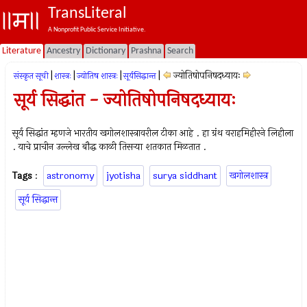
TransLiteral
A Nonprofit Public Service Initiative.
Literature
Ancestry
Dictionary
Prashna
Search
|
|
|
|
ज्योतिषोपनिषदध्यायः
संस्कृत सूची
शास्त्रः
ज्योतिष शास्त्रः
सूर्यसिद्धान्त
सूर्य सिद्धांत - ज्योतिषोपनिषदध्यायः
सूर्य सिद्धांत म्हणजे भारतीय खगोलशास्त्रावरील टीका आहे . हा ग्रंथ वराहमिहीरने लिहीला
. याचे प्राचीन उल्लेख बौद्ध काळी तिसर्‍या शतकात मिळतात .
Tags
:
astronomy
jyotisha
surya siddhant
खगोलशास्त्र
सूर्य सिद्धान्त