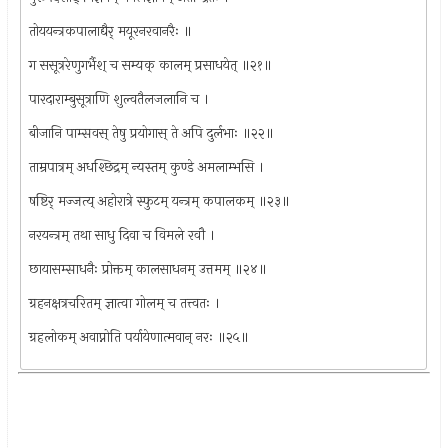
तोययन्त्रकपालाद्यैर् मयूरनरवानरैः ॥
ग ससूत्ररेणुगर्भैश् च सम्यक् कालम् प्रसाधयेत् ॥२१॥
पारदाराम्बुसूत्राणि शुल्वतैलजलानि च ।
बीजानि पाम्सवस् तेषु प्रयोगास् ते अपि दुर्लभाः ॥२२॥
ताम्रपात्रम् अधश्छिद्रम् न्यस्तम् कुण्डे अमलाम्भसि ।
षष्टिर् मज्जत्य् अहोरात्रे स्फुटम् यन्त्रम् कपालकम् ॥२३॥
नरयन्त्रम् तथा साधु दिवा च विमले रवौ ।
छायासम्साधनैः प्रोक्तम् कालसाधनम् उत्तमम् ॥२४॥
ग्रहनक्षत्रचरितम् ज्ञात्वा गोलम् च तत्त्वतः ।
ग्रहलोकम् अवाप्नोति पर्यायेणात्मवान् नरः ॥२५॥