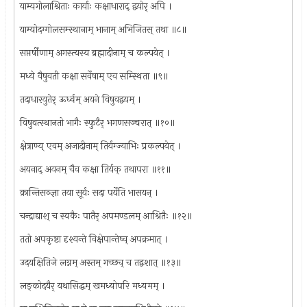
याम्यगोलाश्रिताः कार्याः कक्षाधाराद् द्वयोर् अपि ।
याम्योदग्गोलसम्स्थानाम् भानाम् अभिजितस् तथा ॥८॥
सप्तर्षीणाम् अगस्त्यस्य ब्रह्मादीनाम् च कल्पयेत् ।
मध्ये वैषुवती कक्षा सर्वेषाम् एव सम्स्थिता ॥९॥
तदाधारयुतेर् ऊर्ध्वम् अयने विषुवद्वयम् ।
विषुवत्स्थानतो भागैः स्फुटैर् भगणसञ्चरात् ॥१०॥
क्षेत्राण्य् एवम् अजादीनाम् तिर्यग्ज्याभिः प्रकल्पयेत् ।
अयनाद् अयनम् चैव कक्षा तिर्यक् तथापरा ॥११॥
क्रान्तिसञ्ज्ञा तया सूर्यः सदा पर्येति भासयन् ।
चन्द्राद्याश् च स्वकैः पातैर् अपमण्डलम् आश्रितैः ॥१२॥
ततो अपकृष्टा दृश्यन्ते विक्षेपान्तेष्व् अपक्रमात् ।
उदयक्षितिजे लग्नम् अस्तम् गच्छच् च तद्वशात् ॥१३॥
लङ्कोदयैर् यथासिद्धम् खमध्योपरि मध्यमम् ।