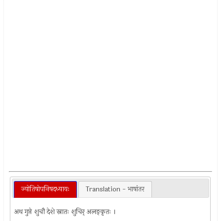
ज्योतिषोपनिषदध्यायः
Translation - भाषांतर
अथ गुप्ते शुचौ देशे स्नातः शुचिर् अलङ्कृतः ।