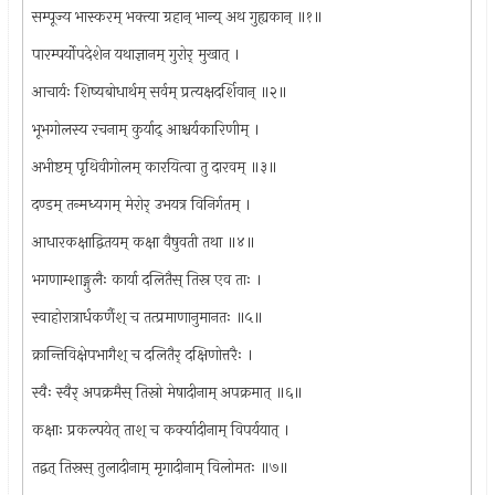
सम्पूज्य भास्करम् भक्त्या ग्रहान् भान्य् अथ गुह्यकान् ॥१॥
पारम्पर्योपदेशेन यथाज्ञानम् गुरोर् मुखात् ।
आचार्यः शिष्यबोधार्थम् सर्वम् प्रत्यक्षदर्शिवान् ॥२॥
भूभगोलस्य रचनाम् कुर्याद् आश्चर्यकारिणीम् ।
अभीष्टम् पृथिवीगोलम् कारयित्वा तु दारवम् ॥३॥
दण्डम् तन्मध्यगम् मेरोर् उभयत्र विनिर्गतम् ।
आधारकक्षाद्वितयम् कक्षा वैषुवती तथा ॥४॥
भगणाम्शाङ्गुलैः कार्या दलितैस् तिस्र एव ताः ।
स्वाहोरात्रार्धकर्णैश् च तत्प्रमाणानुमानतः ॥५॥
क्रान्तिविक्षेपभागैश् च दलितैर् दक्षिणोत्तरैः ।
स्वैः स्वैर् अपक्रमैस् तिस्रो मेषादीनाम् अपक्रमात् ॥६॥
कक्षाः प्रकल्पयेत् ताश् च कर्क्यादीनाम् विपर्ययात् ।
तद्वत् तिस्रस् तुलादीनाम् मृगादीनाम् विलोमतः ॥७॥