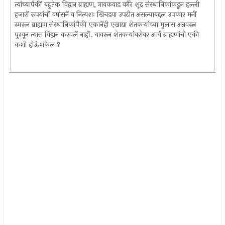
त्यांच्यापैकीं बहुतेक विद्वान ब्राह्यण, गायकवाड वगैरे शूद्र संस्थानिकांकडून हल्ली
हजारों रुपयांचीं वर्षासनें व नित्यशः खिचडया उपटीत असल्याबद्दल उपकार मनीं
स्मरून ब्राह्यण संस्थानिकांपैकी एकानेंही एखाद्या शेतकर्‍यांच्या मुलास अन्नवस्त्न
पुरवून त्यास विद्वान करवलें नाहीं. यावरून शेतकर्‍यांबरोबर आर्य ब्राह्यणांची एकी
कशी होऊंशकेल ?