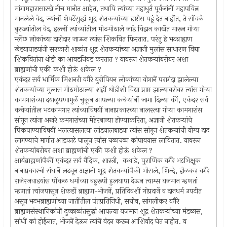
मांगामहारासारखे नीच मानीत आहेत, तथापि त्यांच्या महाधुर्त पूर्वजांनीं महापवित्न
मानलेले वेद, ज्यांचीं शेपटेंसुद्धां शूद्र शेतकर्‍यांच्या दृष्टीस पडूं देत नाहींत, ते सोंवळे
बुरख्यांतील वेद, हल्लीं त्यांच्यांतील मोठमोठाले जाडे विद्वान काखेंत मारून गोर्‍या
म्लेंछ लोकांच्या दारोदार जाऊन त्यांस शिकवित फिरतात. परंतु हे भटब्राह्यण
खेडयापाडयांनी सरकारी शाळांत शूद्र शेतकर्‍यांच्या अज्ञानी मुलांस साधारण विद्या
शिकवितांना थोडी का आवडनिवड करतात ? यावरून शेतकर्‍यांबरोबर अशा
ब्राह्यणांची एकी कशी होऊं शकेल ?
एकंदर सर्व धार्मिक मिशनरी वगैरे युरोपियन लोकांच्या योगानें परागंदा झालेल्या
शेतकर्‍यांच्या मुलास मोठमोठाल्या शह्रीं थोडीशी विद्या प्राप्त झाल्याबरोबर त्यांस गोर्‍या
कामगारांच्या दयाळूपणामुळें चुकून आपल्या कचेर्‍यांनीं जागा दिल्या कीं, एकंदर सर्व
कचेर्‍यांतील भटकामगार त्यांच्याविषयीं नानाप्रकारच्या नालस्त्या गोर्‍या कामगारांस
सांगून त्यांना अखरे कमगारांच्या मेहेरबान्या होण्याकरिता, अज्ञानी शेतकर्‍यांचे
पिकपाण्याविषयीं भलत्यासलत्या लांडयालबाडया त्यांस सांगून शेतकर्‍यांची योग्य दाद
लागण्याचे मार्गात आडफाटे घालून त्यांस चळाचळा कांपावयास लावितात. यावरून
शेतकर्‍यांबरोबर अशा ब्राह्यणांची एकी कशी होऊं शकेल ?
आर्यब्राह्यणांपैकीं एकंदर सर्व वैदिक, शास्त्री, कथाडे, पुराणिक वगैरे भटभिक्षूक
नानाप्रकारची संधानें लढवून अज्ञानी शूद्र शेतकर्‍यांपैकी भोसले, शिन्दे, होळकर वगैरे
राजेरजवाडयांस पोंकळ धर्माच्या बहुरूपी हुलथापा देऊन त्याम्स यजमान म्हणतां
म्हणतां त्यांजपासून शेकडों ब्राह्यण-भोजनें, प्रतिदिवशीं गोप्रदानें व दानधर्म उपटीत
असून भटभब्राह्यणांच्या जातींतील पंतप्रतिनिधी, सचीव, सांगलीकर वगैरे
ब्राह्यणसंस्थानिकांनीं दुष्काळांतसुद्धां आपल्या यजमान शूद्र शेतकर्‍यांच्या मंडळास,
सांधीं कां होईनात, भोजनें देऊन त्यांचें वंदन करून आशिर्वाद घेत नाहीत. व