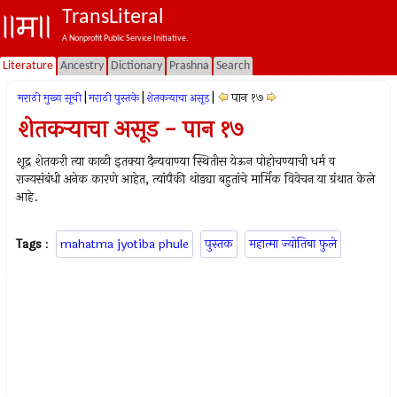
TransLiteral
A Nonprofit Public Service Initiative.
Literature
Ancestry
Dictionary
Prashna
Search
|
|
|
पान १७
मराठी मुख्य सूची
मराठी पुस्तके
शेतकर्‍याचा असूड
शेतकर्‍याचा असूड - पान १७
शूद्र शेतकरी त्या काळी इतक्या दैन्यवाण्या स्थितीस येऊन पोहोचण्याची धर्म व
राज्यसंबंधी अनेक कारणे आहेत, त्यांपैकी थोड्या बहुतांचे मार्मिक विवेचन या ग्रंथात केले
आहे.
Tags
:
mahatma jyotiba phule
पुस्तक
महात्मा ज्योतिबा फुले