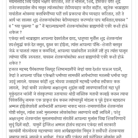
मद्यमांसादि निंद्य पदार्थ भक्षण करितात, तरी ते भोंसले, शिंदे, होळकर वगैरे शूद्र
राजेरजवाडयांस नीच मानून त्यांजबरोबर रोटीव्यवहार करीत नाहींत. बहुतेक भटब्राह्यण
गावांतील ओवळया कसबिणींच्या घरीं सर्व प्रकारचा नीच व्यवहार करितात, तरी ते
आर्य भट सालस शूद्र शेतकर्‍यांबरोबर बेटीव्यावहार करण्यांत पाप मानितात,यावरून "
ढ " च्या पुढल्या " क्ष " नें म्हटल्याप्रमाणें शेतकर्‍यांबरोबर ब्राह्यणांची एकी कशी होऊं
शकेल ?
एकंदर सर्व भटब्राह्यण आपल्या देवळांतील दगड, धातूच्या मूर्तीस शूद्र शेतकर्‍यांस
स्पर्शसुद्धां करूं देत नसून, दुरून का होईना, त्यांस आपल्या पंक्ति-शेजारी बसवून
जेऊं न घालतां त्यास न कळवितां, आपल्या पात्नांवरील उरलेलें उष्टें तूप त्यांस घालून
त्यांच्या पंक्ति उठवतात. यावरून शेतकर्‍यांबरोबर अशा ब्राह्यणांची एकी कशी होऊं
शकेत ?
हजरत महमद पैगंबराच्या निस्पृह शिष्यमडळींचें जेव्हां याया देशांत पाऊल पडलें,
तेव्हां ते आपल्या पवित्न एकेश्वरी धर्माच्या सामर्थांनें आर्यभटांच्या मतलबी धर्माचा फट्टा
उडवूं लागले. यावरून कांहीं शूद्र मोठया उत्साहानें महमदी धर्मांचा स्वीकार करू
लागले, तेव्हां बाकी उरलेल्या अक्षरशून्य शुद्रांस नादीं लावण्याकरितां महा धूर्त
मुकुंदराज भटांनीं जे संस्कृतच्या उतार्‍यावर थोडी नास्तिक मताची कल्हई करून त्याचा
विवेकसिंधु नामक एक प्राकृत ग्रंथ करून त्यांच्यापुढें मांडला व पुढे इंग्रज बहादराच
अम्मल होईतोपावेतों आर्यभटांनीं आपल्या भाकड भारत-रामायणांतील शेतकर्‍यांस
गोष्टी सांगून, त्यांना उलटे मुसलमान लोकांबरोबर लढण्याचे नादीं लाविलें ; परंतु
अक्षरशून्य शेतकर्‍यांस मुसलमानांच्या संगतीनें आपल्या मुलांस विद्या शिकविण्याचें
सुचूं दिलें नाही. यामुळें इंग्लिश अम्मल होतांच सहजच एकंदर सर्व सरकारी
खात्यांनीं मोठमोठया महत्त्वाच्या जागा आर्यब्राह्यणांस मिळून ते सर्वोपरी शेतकर्‍यास
लबाडून खाऊं लागले व आर्यभट, इंग्रज वगैरे एकंदर सर्व युरोपियत लोकांस जरी