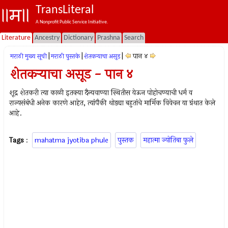
TransLiteral
A Nonprofit Public Service Initiative.
Literature
Ancestry
Dictionary
Prashna
Search
|
|
|
पान ४
मराठी मुख्य सूची
मराठी पुस्तके
शेतकर्‍याचा असूड
शेतकर्‍याचा असूड - पान ४
शूद्र शेतकरी त्या काळी इतक्या दैन्यवाण्या स्थितीस येऊन पोहोचण्याची धर्म व
राज्यसंबंधी अनेक कारणे आहेत, त्यांपैकी थोड्या बहुतांचे मार्मिक विवेचन या ग्रंथात केले
आहे.
Tags
:
mahatma jyotiba phule
पुस्तक
महात्मा ज्योतिबा फुले