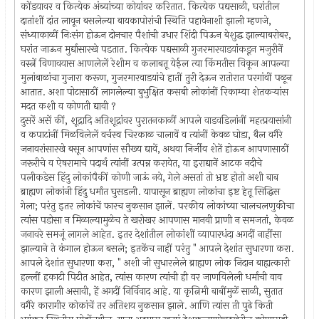
कोंडयावर व कित्येक अंब्यांच्या कोयांवर करितात. कित्येक पद्यसाळी, घरांतील
दातांशीं दांत लावून बसलेल्या बायकापोरांची स्थिति पहावेनाशी झाली म्हणजे,
संध्याकाळीं निःसंग होऊन दोनचार पैशांची उधार शिंदी पिऊन बेशुद्ध झाल्याबरोबर,
घरांत जाऊन मुर्द्यासारखे पडतात. कित्येक पद्यसाळी गुजरमारवाडयांकडून मजुरीनें
वस्त्नें विणावयास आणलेलें रेशीम व कलाबतू येईल त्या किंमतीस विकून आपल्या
मुलांबाळांचा गुजारा करूण, गुजरमारवाडयांचे हातीं तुरी देऊन रातोरात परगांवीं पळून
आतात. अशा पोटासाठीं लागलेल्या बुभुक्षित कसबी लोकांनीं रिकाम्या शेतकर्‍यांस
मदत कशी व कोणती द्यावी ?
दुसरें असें कीं, शूद्रादि अतिशूद्रांवर पुरातनकाळीं आपले वाडवडिलांनीं महत्प्रयासांनी
व कपाटांनीं मिळविलेलें वर्चस्व चिरकाळ चालावें व त्यांनीं केवळ घोडा, बैल वगैरे
जनावरांसारखे बसून आपणांस सौख्य द्यावें, अथवा निर्जीव शेतें होऊन आपणासाठीं
जरूरीचे व ऐषरामाचे पदार्थ त्यांनीं उत्पन्न करावेत, या इराद्यानें आटक नदीचे
पलीकडेस हिंदु लोकांपैकीं कोणी जाऊं नये, गेले असतां तो भ्रष्ट होतो अशी बाब
ब्राह्यण लोकांनी हिंदु धर्मांत घुसडली. यापासून ब्राह्यण लोकांचा इष्ट हेतू सिद्धिस
गेला; परंतु इतर लोकांचें फारच नुकसान झालें. परकीय लोकांच्या चालचलणुकीचा
त्यांस पडोसा न मिळाल्यामुळेच ते खरोखर आपणास मानवी प्राणी न समजतां, केवळ
जनावरे समजूं लागले आहेत. इतर देशांतील लोकांशीं व्यापारधंदा अगदीं नाहींसा
झाल्याने ते कंगाल होऊन बसले; इतकेंच नाहीं परंतु " आपले देशांत सुधारणा करा.
आपले देशांत सुधारणा करा, " अशी जी सुधारलेले ब्राह्यण लोक निदान बाह्यत्कारी
हल्लीं हकाटी पिटीत आहेत, त्यांस कारण त्यांची ही वर जाणविलेली धर्माची वाव
कारण झाली असावी, हें अगदीं निर्विवाद आहे. या कृत्निमी बाबींमुळें साळी, सुतात
वगैरे कारागीर कोकांचें तर अतिशय नुकसान झाले. आणि त्यांस ती पुढे किती