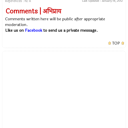
References : N/A
Last Updated :
January 18, 2012
Comments | अभिप्राय
Comments written here will be public after appropriate
moderation.
Like us on
Facebook
to send us a private message.
TOP