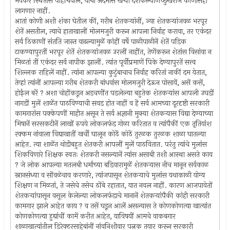
भयंकर स्थितीस पोहोंचवील, याचा अदमास खर्‍यां देशकल्याणेच्छुखेरीज कोणासही
लागणार नाहीं.
आतां कोणी अशी शंका घेतील कीं, गरीब शेतकर्‍यांनीं, ज्या शेतकर्‍यांजवळ भरपूर
शेतें असतील, त्याचे हाताखालीं मोलमजुरी करून आपला निर्वाह करावा, तर एकंदर
सर्व ठिकाणीं संतति जास्त वाढल्यामुळें कांहीं वर्षे पाळीपाळीनें शेतें पडिक
टाकण्यापुरतीं भरपूर शेतें शेतकर्‍यांजवळ उरलीं नाहींत, तेणेंकरून शेतांस विसांवा न
मिळतां तीं एकंदर सर्व नापीक झालीं. त्यांत पूर्वीप्रमाणें पिके देण्यापुरतें सत्त्व
शिल्लक राहिलें नाहीं. त्यांना आपल्या कुटुंबाचाच निर्वाह करितां नाकीं दम येतात,
तेव्हां त्यांनीं आपल्या गरीब शेतकरी बांधवांस मोलमजुरी देऊन पोसावें, असें कसें,
होईल बरें ? अशा चोहोंकडून अडचणींत पडलेल्या बहुतेक शेतकर्‍यांस आपली उघडीं
नागडीं मुलें शाळेंत पाठविण्याची सवड होत नाहीं व हें सर्व आमच्या दूरदृष्टी सरकारी
कामगारांस पक्केपणीं माहीत असून ते सर्व अज्ञानी मुक्या शेतकर्‍यास विद्या देण्याच्या
मिषानें सरसकटीनें लाखों रुपये लोकलफंड गोळा करितात व त्यांपैकीं एक तृतियांश
रक्कम नांवाला विद्याखातीं खर्ची घालून कोठें कोठें तुरळक तुरळक शाळा घातल्या
आहेत. त्या शाळेंत थोडीबहुत शेतकरी आपलीं मुलें पाठवितात. परंतु त्यांचे मुलांस
शिकविणारे शिक्षक स्वतः शेतकरी नसल्यानें त्यांस असाबी तशी आस्था असते काय
? जे लोक आपल्या मतलबी धर्माच्या बडिवारामुळें शेतकर्‍यास नीच मानून सर्वकाळ
स्नानसंध्या व सोंवळेचाव करणारे, त्यांजपासून शेतकर्‍याचे मुलांस यथाकाळी योग्य
शिक्षण न मिळतां, ते जसेचे तसेच ठोंबे रहातात, यात नवल नाहीं. कारण आजपावेतों
शेतकर्‍यांपासून वसूल केलेल्या लोकलफंडाचे मानानें शेतकर्‍यांपैकी कांही सरकारी
कामगार झाले आहेत काय ? व तसें घडून आलें असल्यास ते कोणकोणत्या खात्यांत
कोणकोणत्या हुद्यांचीं कामें करीत आहेत, याविषयीं आमचे वाकबगार
शाळाखात्यांतील डिरेक्टरसाहेबांनीं नांवनिशीवार पत्नक तयार करून सरकारी