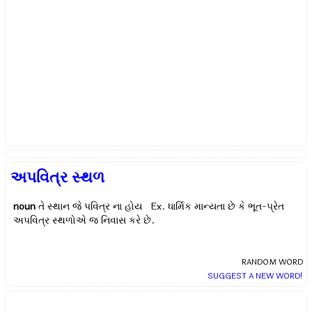
અપવિત્ર સ્થળ
noun
તે સ્થાન જે પવિત્ર ના હોય Ex.
ધાર્મિક માન્યતા છે કે ભૂત-પ્રેત
અપવિત્ર સ્થળોએ જ નિવાસ કરે છે.
RANDOM WORD
SUGGEST A NEW WORD!