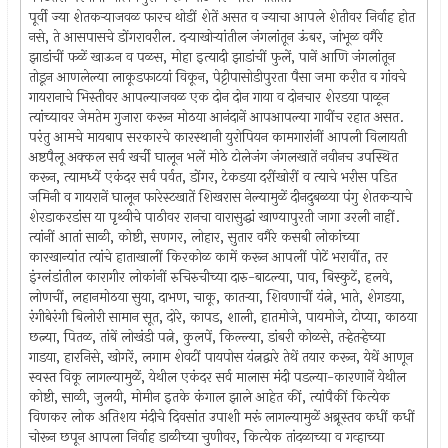
पूर्वी ज्या शेतकर्‍याजवळ फारच थोडीं शेतें असत व ज्याचा आपले शेतीवर निर्वाह होत
नसे, ते आसपासचे डोंगरावरील. दर्‍याखोर्‍यांतील जंगलांतून ऊंबर, जांभूळ वगैरे
झाडांचीं फळें खाऊन व पळस, मोहा इत्यादी झाडांचीं फुलें, पानें आणि जंगलांतून
तोडून आणलेल्या लाकूडफाटयां विकून, पेट्टीपासोडीपुरता पैसा जमा करीत व गांवचे
गायरानाचे भिस्तीवर आपल्याजवळ एक दोन दोन गाया व दोनचार शेरडया पाळून
त्यांच्यावर जेमतेम गुजारा करून मोठया आनंदानें आपआपल्या गावींच रहात असत.
परंतु आमचे मायबाप सरकारचे कारस्थानी युरोपियन कामगारांनीं आपली विलायती
अष्टपैलू अक्कल सर्व खर्ची घालून भलें मोठे टोलेजंग जंगलखातें नवीनच उपस्थित
करून, त्यामध्यें एकंदर सर्व पर्वत, डोंगर, टेकडया दरींखोरीं व त्याचे भरीस पडित
जमिनी व गायरानें घालून फारेस्टखातें शिखरास नेल्यामुळें दीनदुबळया पंगु शेतकर्‍याचे
शेरडाकरडांस या पृथ्वीचे पाठीवर रानचा वारासुद्धां खाण्यापुरती जागा उरली नाहीं.
त्यांनीं आतां साळी, कोष्टी, सणगर, लोहार, सुतार वगैरे कसबी लोकांच्या
कारखान्यांत त्यांचे हाताखालीं किरकोळ कामें करून आपलीं पोटें भरावींत, तर
इंग्लंडांतील कारागीर लोकांनीं रुचिरुचीच्या दारु-बाटल्या, पाव, बिस्कुटें, हलवे,
लोणचीं, लहानमोठया सुया, दाभण, चाकू, कातर्‍या, शिवणाचीं यंत्ने, भाते, शेगडया,
रंगीबेरंगी बिलोरी सामान सूत, दोरे, कापड, शाली, हातमोजे, पायमोजे, टोप्या, काठया
छत्न्या, पितळ, तांबें लोखंडी पत्ने, कुलपें, किल्ल्या, डांबरी कोळसे, तर्‍हेतर्‍हेच्या
गाडया, हारनिसे, खोगरें, लगाम शेवटीं पायपोस यंत्नद्वारे तेथें तयार करून, येथें आणून
स्वस्त विकू लागल्यामुळें, येथील एकंदर सर्व मालास मंदी पडल्या-कारणानें येथील
कोष्टी, साळी, जुलयी, मोमीन इतके कंगाल झाले आहेत कीं, त्यांपैकीं कित्येक
विणकर लोक अतिशय मंदीचे दिवसांत उपाशी मरूं लागल्यामुळें अब्रूस्तव कधीं कधीं
चोरून छपून आपला निर्वाह डाळीच्या चुणीवर, कित्येक तांदळाच्या व गव्हाच्या