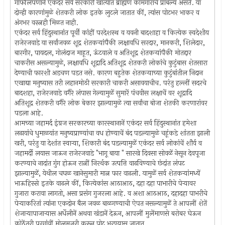
गाफीलपणानें एकंदर सर्व सरकारी खात्यांत ब्राह्यण कामगारांचें प्राबल्य असतें. या
दोन्ही कारणांमुळे शेतकरी लोक इतके लुटले जातात कीं, त्यांस पोटभर भाकर व
अंगभर वस्त्नही मिळत नाही.
एकंदर सर्व हिंदुस्थानांत पूर्वी कांहीं परदेशस्थ व यवनी बादशाहा व कित्येक स्वदेशीय
राजेरजवाडे या सर्वांजवळ शूद्र शेतकर्‍यांपैकी लक्षावधि सरदार, मानकरी, शिलेदार,
बारगीर, पायदल, गोलंदाज माहूत, ऊंटवाले व अतिशूद्र शेतकर्‍यांपैकी मोतद्दार
चाकरीस असल्यामुळे, लक्षावधि शूद्रादि अतिशूद्र शेतकरी लोकांचे कुटुंबास शेतसारा
देण्याची फारशी अडचण पडत नसे. कारण बहुतेक शेतकर्‍याच्या कुटुंबांतील निदान
एखाद्या मनुष्यास तरी लहानमोठी सरकारी चाकरी असावयाचीच. परंतु हल्लीं सदरचे
बादशहा, राजेरजवाडे वगैरे लंपास गेल्यामुळें सुमारें पंचवीस लक्षाचें वर शूद्रादि
अतिशूद्र शेतकरी वगैरे लोक बेकार झाल्यामुळे त्या सर्वांचा बोजा शेतकी करणारांवर
पडला आहे.
आमच्या जहामर्द इंग्रज सरकारच्या कारस्थानानें एकंदर सर्व हिंदुस्थानांत हमेशा
लढायांचे धुमाळयांत मनुष्यप्राण्यांचा वध होण्याचें बंद पडल्यामुळे चहूंकडे शांतता झाली
खरी, परंतु या देशांत स्वार्‍या, शिकारी बंद पडल्यामुळें एकंदर सर्व लोकांचें शौर्य व
जहामर्दी लयास जाऊन राजेरजवाडे "भागू बाया " सारखे दिवसा सोवळें नेसून देवपूजा
करण्याचे नादांत गुंग होऊन रात्नीं निरर्थक उत्पत्ति वाढविण्याचे छंदांत लंपट
झाल्यामुळें, येथील चघळ खानेसुमारी मात्न फार वाढली. यामुळें सर्व शेतकर्‍यांमध्यें
भाऊहिस्से इतके वाढले कीं, कित्येकांस आठाआठ, दहा दहा पाभारीचे पेर्‍यावर
गुजारा करावा लागतो, असा प्रसंग गुजरला आहे. व अशा आठआठ, दहादहा पाभरीचे
पेर्‍याकरितां त्यांना एकदोन बैल जवळ बाळगण्याची ऐपत नसल्यामुळें ते आपलीं शेतें
शेजार्‍यापाजार्‍यास अर्धेलीनें अथवा खंडानें देऊन, आपलीं मुलेंमाणसे बरोबर घेऊन
कोठेंतरी परगांवीं मोलमजुरी करून पोट भरण्यास जातात.