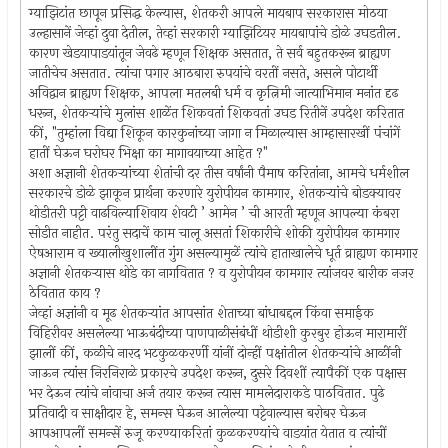
ग्याझिटांत छापून प्रसिद्ध केल्यास, शेतकरी आपले मायबाप सरकारास मोठया
उल्हासानें जेव्हां दुवा देतील, तेव्हां सरकारी ग्याझिटियर मायबापांचे डोळे उघडतील.
कारण खेडयापाडयांतून जेवढे म्हणून शिक्षक असतात, ते सर्व बहुतकरून ब्राह्यण
जातीचेच असतात. त्यांचा पगार आठबारा रुपयांचे वरतीं नसते, असले पोटार्थी
अविद्वान ब्राह्यण शिक्षक, आपला मतलबी धर्म व कृत्निमी जात्याभिमान मनांत दृढ
धरून, शेतकर्‍यांचे मुलांस शाळेंत शिकवतां शिकवतां उघड रितीनें उपदेश करितात
कीं, "तुम्हांला विद्या शिकून कारकुनांच्या जागा न मिळाल्यास आम्हासारखीं पंचांगें
हातीं घेऊन घरोघर भिक्षा का मागावयाच्या आहेत ?"
अशा अज्ञानी शेतकर्‍यांच्या शेतांची दर तीस वर्षांनी पैमाष करितांना, आमचे धर्मशील
सरकारचे डोळे झाकून प्रार्थना करणारे युरोपीयन कामगार, शेतकर्‍यांचे बोडक्यावर
थोडीतरी पट्टी वाढविल्याशिवाय शेवटी ’ आमेन ’ ची आरती म्हणून आपल्या कंबरा
सोडीत नाहीत. परंतु सदाचें काम चालू असतां शिकारीचे शोकी युरोपीयन कामगार
ऐषआराम व ख्यालीखुशालींत गुंग असल्यामुळें त्यांचे हाताखालेचे धूर्त व्राह्यण कामगार
अज्ञानी शेतकर्‍यास थोडे का नागवितात ? व युरोपीयन कामगार त्यांजवर बारीक नजर
ठेवितात काय ?
जेव्हां अज्ञांनी व मूढ शेतकर्‍यांत आपसांत शेताच्या बांधाबद्दल किंवा समाईक
विहिरीवर असलेल्या भाऊबंदीच्या पाणपाळीसंबंधीं थोडीशी कुरबुर होऊन मारामारीं
झालीं कीं, कळीचे नारद भटकुळकरर्णी यांनीं दोन्हीं पक्षांतील शेतकर्‍यांचे आळींनी
जाऊन त्यांस निरनिराळे प्रकारचे उपदेश करून, दुसरे दिवशीं त्यापैकीं एक पक्षास
भर देऊन त्यांचे नांवाचा अर्ज तयार करून त्यास मामलेदाराकडे पाठवितात. पुढे
प्रतिवादी व साक्षीदार हे, समन्स घेऊन आलेल्या पट्टेवाल्यास बरोबर घेऊन
आपआपलीं समन्सें रुजू करण्याकरितां कुळकरण्यांचे वाडयांत येतात व त्यांचीं