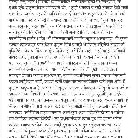
समन्से रुजूं करून शिपायास दरवाज्याबाहेर घालवितांच दोन्ही पक्षकारांस पृथक
पृथक एके बाजूला नेऊन सांगावयाचें कीं, " तुम्ही अमक्या व तुम्ही तमक्या वेळीं मला
एकांतीं येऊन भेटा, म्हणजे त्याविषयीं एखादी उत्तम तोड काढूं " नंतर नेमलेल्या वेळीं
वादी व त्याचे पक्षकार घरीं आल्यावर त्यास असें सांगावयाचें कीं, " तुम्ही फार तर
काय परंतु अमुक रकमेपर्यंत मन मोठें कराल, तर मामलेदारसाहेबांचे फडनविसांस
सांगून तुमचे प्रतिवादीस कांहींना कांहीं तरी सजा देववितों. कारण ते केवळ
फडनविसाचे हातांत आहेत. मी बोलल्याप्रमाणें कांहींच घडून न आणल्यास, मी तुमची
रक्कम त्याजपासून परत घेऊन तुम्हास देईन व माझे श्रमांबद्दल बहिरोबा तुम्हास जी
बुद्धि देईल तेंच द्या किंवा काहींच दिलें नाहीं तरी चिंता नाहीं. माझी काहीं त्याविषयीं
तक्रार नाहीं. तुम्हांला यश आलें म्हणजे आम्ही सर्व मिळविलें." नंतर प्रतिवादीचे
पक्षकाराकडून वादीचे दुपटीनें व आपले श्रमांबद्दल कांहीं मिळून रक्कम घेऊन
त्याजबरोबर असा करार करावयाचा कीं," मी सांगतों तशी तुम्ही तकरार देऊन
त्याबद्दल दोनतीन बनावट साक्षीदार द्या, म्हणजे फडनविसास सांगून तुमच्या केसासही
धक्का लागूं देणार नाहीं, कारण त्याचें वजन मामलेदारसाहेबावर कसें काय आहे, हें
तुम्हाला ठावुकच आहे. व आतां मीं तुम्हबरोबर करार केल्याप्रमाणें तुमचें काम फत्ते न
झाल्यास त्याच दिवशीं तुमची रक्कम त्याजपासून परत आणून तुमची तुम्हांस देईन.
परंतु माझे श्रमाबद्दलचे घेतलेल्या रुपयांतून तुम्हांस एक कवडी परत करणार नाहीं, हे
मी आतांच सांगतो; नाहींतर अशा खटपटीवांचून माझी कांहीं चूल अडली नाहीं." नंतर
मामलेदार कचेरींतील ब्राह्यणकामगार अक्षरशून्य अशा वादीप्रतिवादींच्या व त्यांच्या
साक्षीदारांच्या जबान्या घेतेवेळीं, ज्या पक्षकारांकडून त्यांची मूठ गार झाली असेल,
त्यांच्या जबान्या घेतेवेळी, त्यांस कांहीं सूचक प्रश्न घालून अनुकूल जबान्या तयांर
करितात. परंतु ज्या पक्षकारांकडून त्यांचा हात नीट ओला झाला नसेल, त्यांच्या
जबान्या लिंहितेवेळीं त्यामध्यें एकंदर सर्व मुद्दे मागेपुढें करून अशा तयार करितात