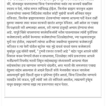
कीं, यांजपासून वाचणाराच्या किंवा ऐकणार्‍यांच्या मनांत त्या कज्याचें वास्नविक
स्वरूप न येतां, त्यांचा समज त्यांविरूद्ध होईल. कित्येक ब्राह्यण कारकून अज्ञान
शेतकर्‍यांच्या जबान्या लिहितांना त्यातील कांहीं मुद्यांचीं कलमें अजिबात गाळून
टाकितात. कित्येक ब्राह्यणकामगार शेतकर्‍यांच्या जबान्या आपल्या घरीं नेऊन रात्नीं
दुसर्‍या जबान्या तयार करून सरकारी दप्तरांत आणून ठेवितात. असें असेल तर एखादा
निःपक्षपाती जरी अम्मलदार असला, तरी त्याच्या हातूनही अन्याय होण्याचा संभव
आहे. यापुढें खिसे चापसणार्‍या बगलेवकिलांनीं भरीस घातल्यावरून त्यांनीं युरोपियन
कलेक्टराकडे अपीलें केल्यावर कलेक्टरांच्या शिरस्तेदारांच्या, ज्या पक्षकाराकडून
मुठी गार होतील, त्याप्रमाणें त्यांच्या अर्जीच्या जबानीच्या सुनावण्या कलेक्टरपुढें
करितात व त्या वेळीं यांतील बहुतेक मारु मुद्दे वाचतां वाचतां गाळन कलेक्टराचे
मुखांतून शुद्ध सोनेरी वाक्यें, " टुमची टकरार टरकटी आहे " बाहेर पडून आपले वतीनें
निकाल करून घेण्याचें संधान न साधल्यास, शिरस्तेदार त्यांचे प्रकरणावर आपले
मर्जीप्रमाणें गिचमीड मराठी लिहून साहेबबहादूर संध्याकाळीं आपल्या मॅडस
साहेबाबरोबर हवा खाण्यास जाण्याचे धांदलींत, अगर मराठी नीट समजणारा एखादा
दंडुक्या साहेब असल्यास तो आदले दिवशीं कोठें मेजवानीस जाऊन जागलेला
असल्यामुळें दुसरे दिवशीं सुस्त व झोपेच्या गुंगींत असतां, किंवा शिकारीस जाण्याचे
गडबडींत तेथें जाऊन, पूर्वी त्यांनीं जसे शेरे सांगितले असतील, त्याप्रमाणें हुबेहूब
वाचून दाखवून त्याच्या सह्या त्या प्रकरणावर सहज घेतात.