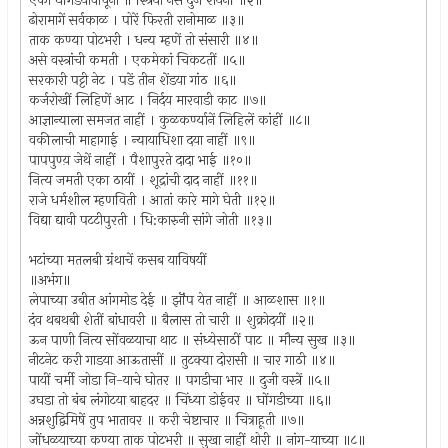
एका घोंगडयावांचूनी ॥ स्त्रिया नसे दुजे शयनीं ॥२॥
ढोरामागें सर्वकाळ । पोरें फिरती रानोमाळ ॥३॥
ताक कण्या पोटभरी । धन्य म्हणें तो संसारी ॥४॥
असे वस्त्रांची कमती । एकमेकां चिकटतीं ॥५॥
सरकारी पट्टी नेट । पडें तीन शेंडया गांठ ॥६॥
कर्जरोखीं लिहिणें आट । निर्दय मारवाडी काट ॥७॥
आज्ञान्याला समजत नाहीं । कुळकर्ण्यानें लिहिलें कांहीं ॥८॥
वकीलाची माहागाई । न्यायाधिशा दया नाहीं ॥९॥
पापपुण्य़ जेथें नाहीं । पैशापुरते दादा भाई ॥१०॥
नित्य जमती एका ठायीं । शूद्रांची दाद नाहीं ॥११॥
राजे धर्मशील म्हणविती । आतां कारे मागे घेती ॥१२॥
विद्या द्यावी पटटीपुरती । धि:कारुनी सांगे जोती ॥१३॥
भटांच्या मतलबी ग्रंथाचें कसब याविषयीं
॥अभंग॥
लेपाच्या उबीत आंगमोड देई ॥ झॊंप येत नाहीं ॥ आळशास ॥१॥
दंव थबथबी शेतीं बांधावरी ॥ बैलास तो चारी ॥ शुक्रोदयीं ॥२॥
ऊन पाणी नित्य सोंवळयाचा थाट ॥ संध्येसाठीं पाट ॥ मौन्य सुख ॥३॥
नीटनेट करी गाडया आऊतासीं ॥ तुटक्या दोरासी ॥ चार गाठी ॥४॥
पायीं चर्मी जोडा नि-याचे घोतर ॥ पगडीचा भार ॥ दुजी वस्त्रें ॥५॥
उघडा तो बंब लंगोटया बाहदर ॥ चिंध्या डोईवर ॥ घोंगडीच्या ॥६॥
अन्नशुद्विमिषें तुप भातावर ॥ करी चेष्टाचार ॥ चित्राहूती ॥७॥
जोंधळयाच्या कण्या ताक पोटभरी ॥ सुखा नाहीं थोरी ॥ नांग-याच्या ॥८॥