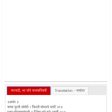
मारवाडी, भट यांचे कसबाविषयीं
Translation - भाषांतर
॥अभंग ॥
काया पुरती लंगोटी । फिरती नांगराचे पाठीं ॥१॥