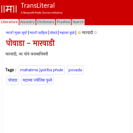
TransLiteral
A Nonprofit Public Service Initiative.
Literature
Ancestry
Dictionary
Prashna
Search
|
|
|
|
मारवाडी
मराठी मुख्य सूची
मराठी साहित्य
पोवाडे
महात्मा फुले
पोवाडा - मारवाडी
मारवाडी, भट यांचे कसबाविषयीं
Tags
:
mahatma jyotiba phule
povada
पोवाडा
महात्मा ज्योतिबा फुले