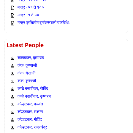
मन्त्र - ५१ ते १००
मन्त्र - १ ते ५०
मन्त्र प्रतिलोम दुर्गासप्तशती पाठविधिः
Latest People
खटावकर, कृष्णराव
कंक, कृष्णाजी
कंक, येसाजी
कंक, कृष्णजी
काळे बसणीकर, गोविंद
काळे बसणीकर, कृष्णराव
कोल्हटकर, बळवंत
कोल्हटकर, लक्ष्मण
कोल्हटकर, गोविंद
कोल्हटकर, राम्रचंद्र