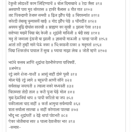
टेकुनी लोडाशीं काम लिहिण्याचें ॥ बोल दिमाखाचे ॥ रेडा जैसा ॥९॥
अनवाणी पाय मूठ नांगरास ॥ हाकी बैलास ॥ गीत गात ॥१०॥
ताट पिकदाणी तेजाळ समयी ॥ द्विज झॊंप घेई ॥ बिछान्यांत ॥११॥
कोरडी तंबाखू चुन्यासवें खाई ॥ गोड झॊंप घेई ॥ घोंगडींत ॥१२॥
अवयव बुद्वि दोघांस सारखी ॥ ब्राह्यण का सुखी ॥ झाला ऐसा ॥१३॥
सत्तेच्या मदानें विद्या बंद केली ॥ शूद्रांनी मानिली ॥ बंदी सदा ॥१४॥
मनु तो जळाला इंग्रजी बा झाली ॥ ज्ञानाची माऊली ॥ पान्हा पाजी ॥१५॥
आतां तरी तुम्हीं मागे घेऊं नका ॥ धि:कारुनी टाका ॥ मनूमतां ॥१६॥
विद्या शिकतांच पावाल तें सुख ॥ घ्यावा माझा लेख ॥ जोती म्हणे ॥१७॥
भटांचे कसब आणि शूद्रांचा देवभॊळेपणा याविषयीं.
॥अभंग॥
रडूं लागे शेजा-याशीं ॥ आसूं नाहीं डोळे पुसी ॥१॥
मोल घेई रडूं लागे ॥ बहुरुपी आणी सोंगे ॥२॥
सर्वसाक्ष जगत्पती ॥ त्याला नको मध्यस्ती ॥३॥
विटाळसा तोडी ताल ॥ करी पुजा घेई मोल ॥४॥
मुढा देऊनियां थाप ॥ पापी करितो बा जप ॥५॥
वकीलाला चाड नाहीं ॥ कर्ता आमुचा सर्वन्यायी ॥६॥
त्राता सर्वाला सारखा ॥ नाहीं कोणाला पारखा ॥७॥
भोंदू भट शुद्रांघरीं ॥ देई थापां पोटभरी ॥८॥
ऐका जोतीबाचा सार ॥ घाला देवाजीवर भार ॥९॥
-समाप्त-