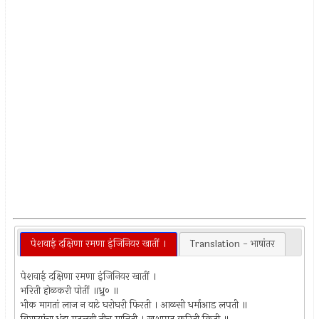
पेशवाई दक्षिणा रमणा इंजिनियर खातीं ।
Translation - भाषांतर
पेशवाई दक्षिणा रमणा इंजिनियर खातीं ।
भरिती होळकरी पोतीं ॥ध्रु० ॥
भीक मागतां लाज न वाटे घरोघरी फिरती । आळसी धर्माआड लपती ॥