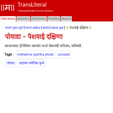
TransLiteral
A Nonprofit Public Service Initiative.
Literature
Ancestry
Dictionary
Prashna
Search
|
|
|
|
पेशवाई दक्षिणा
मराठी मुख्य सूची
मराठी साहित्य
पोवाडे
महात्मा फुले
पोवाडा - पेशवाई दक्षिणा
भाटकामगार इंजिनियर खात्यांत कशी पेंढारगर्दी करितात, याविषयीं.
Tags
:
mahatma jyotiba phule
povada
पोवाडा
महात्मा ज्योतिबा फुले