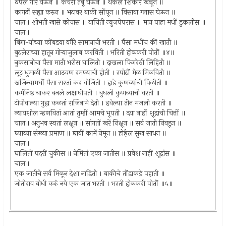
ठेपलें गोरें येऊन ॥ कचेरी तंबू घेऊन ॥ थकले शिकार खेळून ॥
कागदीं सह्या करुन ॥ भटावर बाकी सोंपून ॥ विसावा ग्लास घेऊन ॥
चाल॥ शोभती खासे कोचास ॥ वाचिती न्युजपेपरास ॥ मान पाहा मधीं डुकलीस ॥
चाल॥
बिगा-यांच्या कोंबडया वगैरे सामानाची भरती । पैसा मधींच कीं खाती ॥
बुटलेराच्या हातून गोर्‍याजुलाब करविती । भरिती होळकरी पोतीं ॥४॥
नुकसानीचा पैसा माती भरीस घालिती । दाखला फिगरेठी लिहिती ॥
लूट धुमाळी पैसा आठवण रमण्याची होती । रपोटीं मेळ मिळविती ॥
खजिन्यामधीं पैसा सरतां कर योजिती । हाडे कुणब्यांची पिळीती ॥
कर्मनिष्ठ चाकर बनले लक्षाधीपती । बुधली कुणब्याची वरती ॥
टोपीवाल्या गुह्य कळतां राजिनामे देती । हवेल्या तीन मजली करती ॥
न्यायशील म्हणवितां आतां तुम्हीं आमचे भूपती । दया नाहीं शूद्रांची चित्तीं ॥
चाल॥ अनुभव स्वतां लक्षून ॥ सांगतों खरें निक्षून ॥ सर्व जाती निवडून ॥
घ्याव्या संख्या प्रमाण ॥ द्यावीं कामें नेमून ॥ होईल सुख साधन ॥
चाल॥
घालितों पदरीं चुकीस ॥ नेमितां एका जातीस ॥ प्रवेश नाहीं शूद्रांस ॥
चाल॥
एक जातीचे सर्व मिळून देशा नाडिती । बाकीचे तोंडाकडे पहाती ॥
जोतीराव बोधी करुं नये एक जात भरती । भरती होळकरी पोतीं ॥५॥