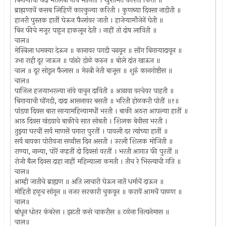
बिगार्‍यांचा धंदा मतलबी नीच मानिती । खुशामत करिती किती ॥
ब्राह्मणाचें कसब लिहिणें कारकुन्या करिती । कुणब्या दिवसा नाडीती ॥
हाजरी पुस्तक हातीं घेऊन फैलांवर जाती । हाजेर्‍यामौजेनें घेती ॥
बिन फीचे मजूर पाहून हाकलून देती । नाहीं तो दोष लाविती ॥
चाल॥
मेस्त्रिला धमक्या देऊन ॥ कानावर पगडी चढवून ॥ सोंग बिगार्‍यादावून ॥
उभा राही दूर जाऊन ॥ पांढरे डोळे करुन ॥ बोले दांत खाऊन ॥
चाल ॥ दूर सोडून फैलास ॥ मेस्त्री नेती बाजूस ॥ शुरुं कानगोष्टीस ॥
चाल॥
पाजिल हजर्‍याभरल्या नांवे वाचुन दाविती ॥ आढावा वरचेवर पाहती ॥
बिगार्‍याची घोंगडी, दादा आसनावर बसती ॥ भरिती होळकरी पोतीं ॥१॥
पांडया दिवस बारा सार्‍यामहिन्यामधीं भरती । बाकी अठरा आपल्या हातीं ॥
आठ दिवस खंडयाचे बाकीचे सात सोबती । शिलक बेवीसा भरती ।
तुझ्या घरचीं सर्व माणसें पगारा पुरतीं । पावली दर त्यांच्या हातीं ॥
सर्व बायका पोरीवजा सव्वीस दिन असती । उरली शिलक मोजिती ॥
राण्या, नान्या, पोरें नव्हतीं दो दिवसां वरतीं । भरती आगाउ फी पुरतीं ॥
रोजी बैल दिवस दाहा नाहीं महिन्याला कमती । तीच रे भिस्त्याची गति ॥
चाल॥
आम्ही जातीचे ब्राह्यण ॥ अति लाचारी घेऊन नातें धर्माचें दाऊन ॥
मोहिती हळूच सांगून ॥ नजर सरकारी चुकवून ॥ करावें आमचें पाळण ॥
चाल॥
बांधून धोतर कंबरेस । झटती कसे चाकरीस ॥ टळेना नित्यनेमास ॥
चाल॥