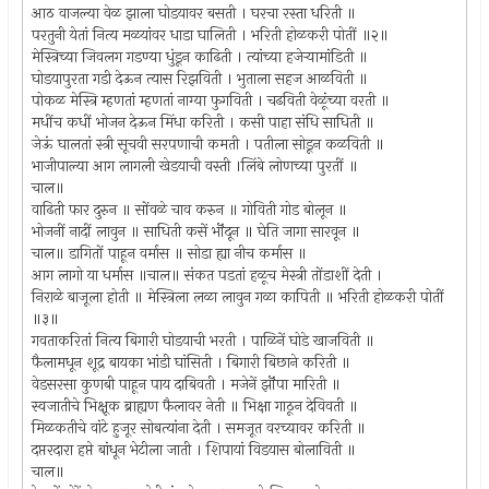
आठ वाजल्या वेळ झाला घोडयावर बसती । घरचा रस्ता धरिती ॥
परतुनी येतां नित्य मळयांवर धाडा घालिती । भरिती होळकरी पोतीं ॥२॥
मेस्त्रिच्या जिवलग गडण्या धुंडून काढिती । त्यांच्या हजेर्‍यामांडिती ॥
घोडयापुरता गडी देऊन त्यास रिझविती । भुताला सहज आळविती ॥
पोकळ मेस्त्रि म्हणतां म्हणतां नाग्या फुगविती । चढविती वेळूंच्या वरती ॥
मधींच कधीं भोजन देऊन मिंधा करिती । कसी पाहा संधि साधिती ॥
जेऊं घालतां स्त्री सूचवी सरपणाची कमती । पतीला सोडून कळविती ॥
भाजीपाल्या आग लागली खेडयाची वस्ती ।लिंबे लोणच्या पुरतीं ॥
चाल॥
वाढिती फार दुरुन ॥ सोंवळे चाव करुन ॥ गोविती गोड बोलून ॥
भोजनीं नादीं लावुन ॥ साधिती कसें भॊंदून ॥ घेति जागा सारवून ॥
चाल॥ डागितों पाहून वर्मास ॥ सोडा ह्या नीच कर्मास ॥
आग लागो या धर्मास ॥चाल॥ संकत पडतां हळूच मेस्त्री तोंडाशीं देती ।
निराळे बाजूला होती ॥ मेस्त्रिला लळा लावुन गळा कापिती ॥ भरिती होळकरी पोतीं
॥३॥
गवताकरितां नित्य बिगारी घोडयाची भरती । पाळिनें घोडे खाजविती ॥
फैलामधून शूद्र बायका भांडी घांसिती । बिगारी बिछाने करिती ॥
वेडसरसा कुणबी पाहून पाय दाबिवती । मजेनें झॊंपा मारिती ॥
स्वजातीचे भिक्षूक ब्राह्यण फैलावर नेती ॥ भिक्षा गाठून देविवती ॥
मिळकतीचे वांटे हुजूर सोबत्यांना देती । समजूत वरच्यावर करिती ॥
दप्तरदारा हप्ते बांधून भेटीला जाती । शिपायां विडयास बोलाविती ॥
चाल॥