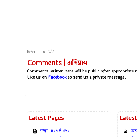
References : N/A
Comments | अभिप्राय
Comments written here will be public after appropriate
Like us on
Facebook
to send us a private message.
Latest Pages
Lates
मन्त्र - ४०१ ते ४५०
खटा