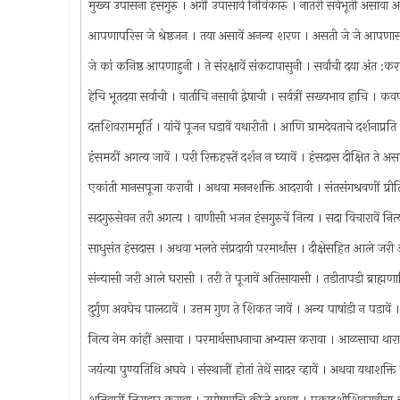
मुख्य उपासना हंसगुरु । अंगीं उपासावे निर्विकारु । नातरी सर्वभूती असावा 
आपणापरिस जे श्रेष्ठजन । तया असावें अनन्य शरण । असती जे जे आपणासमा
जे कां कनिष्ठ आपणाहुनी । ते संरक्षावें संकटापासुनी । सर्वांची दया अंत
हेचि भूतदया सर्वाची । वार्ताचि नसावी द्वेषाची । सर्वत्रीं सख्यभाव हाचि 
दत्तशिवराममूर्ति । यांचें पूजन घडावें यथारीती । आणि ग्रामदेवताचे दर्शनाप्रति
हंसमठीं अगत्य जावें । परी रिक्तहस्तें दर्शन न घ्यावें । हंसदास दीक्षित ते अ
एकांती मानसपूजा करावी । अथवा मननशक्ति आदरावी । संतसंगश्रवणीं प्रीति
सदगुरुसेवन तरी अगत्य । वाणीसी भजन हंसगुरुचें नित्य । सदा विचारावें नि
साधुसंत हंसदास । अथवा भलते संप्रदायी परमार्थास । दीक्षेसहित आले जरी आश
संन्यासी जरी आले घरासी । तरी ते पूजावें अतिसायासी । तडीतापडी ब्राह्मणाद
दुर्गुण अवघेच पालटावें । उत्तम गुण ते शिकत जावें । अन्य पाषांडी न पडाव
नित्य नेम कांहीं असावा । परमार्थसाधनाचा अभ्यास करावा । आळसाचा थार
जयंत्या पुण्यतिथि अघवे । संस्थानीं होतां तेथें सादर व्हावें । अथवा यथाशक