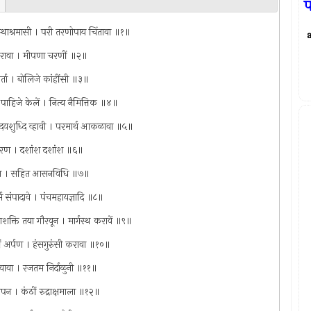
गृहस्थाश्रमासी । परी तरणोपाय चिंतावा ॥१॥
ण करावा । मीपणा चरणीं ॥२॥
ार्ता । बोलिजे कांहींसी ॥३॥
्य पाहिजे केलें । नित्य नैमित्तिक ॥४॥
्रदयशुध्दि व्हावी । परमार्थ आकळावा ॥५॥
ि करण । दशांश दशांश ॥६॥
 आदिअंते । सहित आसनविधि ॥७॥
धर्म संपादावे । पंचमहायज्ञादि ॥८॥
शक्ति तया गौरवून । मार्गस्थ करावें ॥९॥
धीं अर्पण । हंसगुरुंसी करावा ॥१०॥
ाढवावा । रजतम निर्दाळुनी ॥११॥
लेपन । कंठीं रुद्राक्षमाला ॥१२॥