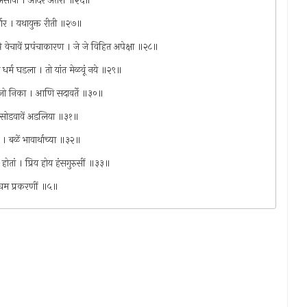
 असावा । आदर अंतरीं ॥२६॥
्धार । यथायुक्त रीती ॥२७॥
से वेचावें प्रपंचाकारण । जे जे विहित अपेक्षा ॥२८॥
धर्म घडला । तो यांत मेळवूं नये ॥२९॥
व जो निका । आणि सदावर्ते ॥३०॥
वी । सोडवावें अडलिया ॥३१॥
ले । बळें भावार्थाच्या ॥३२॥
ं होतां । प्रिय होय हंसगुरुसीं ॥३३॥
। पंचम प्रकरणीं ॥५॥