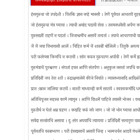
समर्थअदीक्षित हंसदासाची आचरणरीति
Translation - भाषांतर
हंसगुरुचा जो उपदेशी । विरक्ति ज्ञान नव्हे मानसी । तेणें पूर्ववत आचरावें 
जो हंसगुरुचा मंत्र घ्यावा । त्याची अखंड घडावी सेवा । तनमनधनेंसी अर्प
गुरुसदनीं राहणें न घडतां । निजाश्रमींच असावें तत्वतां । तयाचे आचरणाची व
जें जें जया विभागासी आलें । विहित कर्म जें शास्त्रीं बोलिलें । तितुकें अगत
परी फलेच्छा किमपि न करावी । सांग करुन गुरुचरण अर्पावी । तेणें कर्मे ह
गुरुमंत्राचें पुरश्वरण । संपतां हवन आणि संतर्पण । अनुकूल नसतां जपच
प्रतिदिनीं जप तेरा शतें । रुद्राक्षमालेनें कीजे निवांते । न्यासध्यानादि
प्रात :स्नान जालिया करावें । नातरी माध्यान्ही कर्म सारावें । स्वस्वकर्मादि 
अतिथिपूजन सहस्त्र कामें त्यागून । आणि दिधलें पाहिजे तयासी भोजन । यथा
गुरुतीर्थ न घेतां अन्न ग्रहण । कदाहि करुं नये जाण । जो जो भोग घ्यावा आ
सर्वदा सत्संगचि असावा । दु :संग अघवाचि त्यागावा । प्रतिदिनीं सत्वगुण व
पूर्ववतचि वस्त्राभरण । परी हंसदासाचें असावें चिन्ह । भस्मचर्चन आडवें गंध