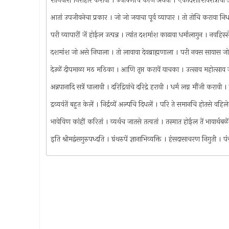
शनिवारीं निराहार करावा । उपोषणचि कीजे अथवा । एकादशीशिवरात्रीचा
आतां उपजीवनेचा प्रकार । जो जो जयाचा पूर्व व्यापार । तो तोचि करावा निर
परी व्यापारीं जें होईल उत्पन्न । त्यांत दशमांश काढावा धर्मालागुन । नवहिस्
दशमांश जो असे निघाला । तो लावावा देवब्राह्मणाला । परी नवस सायास जो 
देउळें दीपमाळा मठ मठिका । आणि तृप्त करावें याचका । उत्साव महोत्सा
अन्नपानादि सत्रें घालावी । दरिद्रियांचे दरिद्रे हरावी । धर्म लग्न मौंजी करा
द्रव्यवंतें बहुत केलें । निर्द्रव्यें अल्पचि दिधलें । परि ते समानचि होतसे वहि
भावेविण कांहीं करितां । व्यर्थच जातसे तत्वतां । तस्मात होईल तें भावार्थबळे
इति श्रीमद्वंसगुरुपध्दति । ग्रंथरुपें ज्ञानाभिव्यक्ति । हंसदासाचरण निगुती 