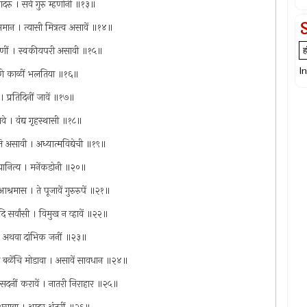
आदरु । सर्व गुरु म्हणोनी ॥१३॥
न । त्यासी मित्रत्व असावें ॥१४॥
 :करणीं । स्वकीयपरी असावी ॥१५॥
I
। कवणे काळीं भलतिया ॥१६॥
 । प्रतिदिनीं जावें ॥१७॥
सावे । वंद्य गृहस्थासी ॥१८॥
 असावी । अध्यात्मविद्येची ॥१९॥
त्यानित्य । मनेंकडोनी ॥२०॥
्रमास । ते पूजावें गुरुरुपें ॥२१॥
ि सर्वांसी । विमुख न व्हावें ॥२२॥
ें । अथवा दांभिक जनीं ॥२३॥
ा बळेंचि मोडावा । असावें सावधान ॥२४॥
्ति सदनीं करावें । नातरी निराहार ॥२५॥