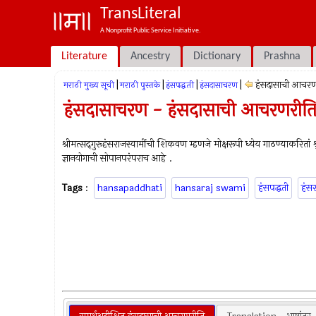
TransLiteral
A Nonprofit Public Service Initiative.
Literature
Ancestry
Dictionary
Prashna
|
|
|
|
हंसदासाची आचरण
मराठी मुख्य सूची
मराठी पुस्तके
हंसपद्धती
हंसदासाचरण
हंसदासाचरण - हंसदासाची आचरणरीत
श्रीमत्सद्‍गुरूहंसराजस्वामींची शिकवण म्हणजे मोक्षरूपी ध्येय गाठण्याकरितां 
ज्ञानयोगाची सोपानपरंपराच आहे .
Tags
:
hansapaddhati
hansaraj swami
हंसपद्धती
हंसर