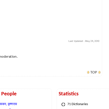
Last Updated :
May 24, 2010
 moderation.
TOP
t People
Statistics
वकर, कृष्णराव
71 Dictionaries