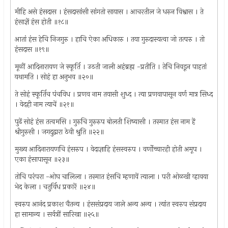
मीहि असे हंसदास । हंसदासांसी सांगतो सायास । आचरतील जे धरुन विश्वास । ते
हंसाज्ञें हंस होती ॥१८॥
आतां हंस हेचि निजगुरु । हाचि ऐका अधिकारु । तया गुरुदास्यत्वा जो तत्परु । तो
हंसदास ॥१९॥
मूळीं आदिनारायण जे स्फूर्ति । उठती जाली अहंब्रह्म -प्रतीति । तेचि निवडून पाहतां
यथामति । सोहं हा अनुभव ॥२०॥
ते सोहं स्फूर्तिच पंचविध । प्रणव नाम तयासी शुध्द । त्या प्रणवापासून वर्ण मात्र सिध्द
। वेदही नाम त्याचें ॥२१॥
पुढें सोहं हंस तत्वमसि । गुरुचि गुरुरुप बोलती शिष्यासी । तस्मात हंस नाम हें
श्रीगुरुसी । जगदुद्वारा ठेवी श्रुति ॥२२॥
मुख्य आदिनारायणचि हंसरुप । वेदाज्ञाहि हंसस्वरुप । वर्णोच्चारही होती अमूप ।
एका हंसापासून ॥२३॥
तोचि परंपरा -ओघ चालिला । तस्मात हंसचि म्हणावें त्याला । परी ओळखी व्हावया
भेद केला । चतुर्विध प्रकारें ॥२४॥
स्वरुप आनंद प्रकाश चैतन्य । हंससंप्रदाय जाले अन्य अन्य । त्यांत स्वरुप संप्रदाय
हा सामान्य । सर्वत्रीं सारिखा ॥२५॥