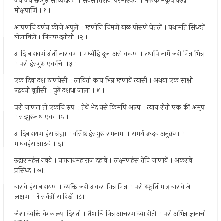
जय जय सदगुरु सच्चिदानंदा । सर्वसातिशया परमास्पदा । भक्तकामकृपावरदा
मोक्षपाणि ॥१॥
आपणचि वर्णन कीजे अपुलें । म्हणोनि चिमणें बाळ पोसणें घेतलें । यथामति सिध्दतें
बोलाविलें । निजपध्दतीसी ॥२॥
आदि नारायणं अंतीं नारायण । मध्येंहि दुजा असे कवण । तथापि नामें जरी भिन्न भिन्न
। परी हंसगुरु एकचि ॥३॥
एक दिवा दश ठाणयेसी । लावितां काय भिन्न म्हणावें त्यासी । अथवा एक साक्षी
उद्रवनी वृत्तीसी । पुढें दशधा जाला ॥४॥
परी जाणता तो एकचि रुप । तेथें भेद नसे किमपि अल्प । त्याच रीती एक कीं अमुप
। सदगुरुनाथ एक ॥५॥
आदिनारायण हंस ब्रह्मा । वसिष्ठ हंसगुरु रामनामा । समर्थ उध्दव अनुक्रमा ।
माधवहंस आठवे ॥६॥
रुद्रारामहंस नववे । नागनाथमहाराज दहावे । लक्ष्मणहंस तेचि जाणावें । अकरावे
प्रसिध्द ॥७॥
बारावे हंस नारायण । व्यक्ति जरी अकरा भिन्न भिन्न । परी स्फूर्ति मात्र बारावें जें
लक्षण । तें सर्वत्रीं सारिखें ॥८॥
जैशा व्यक्ति वेगळाल्या दिसती । तैशाचि भिन्न आचरणाच्या रीती । परी अभिन्न ज्ञानाची