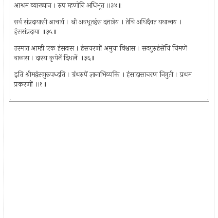
आश्रम व्याख्यान । रुप म्हणोनि अधिभूत ॥३४॥
सर्व संप्रदायासी आचार्य । श्री अवधूतहंस दत्तात्रेय । तेचि अधिदैवत यथान्वय ।
हंससंप्रदाया ॥३५॥
तस्मात आम्ही एक हंसदास । हंसचरणीं अमुचा विश्वास । सदगुरुहंसेंचि चिमणें
बाळास । दास्य कृपेनें दिधलें ॥३६॥
इति श्रीमद्वंसगुरुपध्दति । ग्रंथरुपें ज्ञानाभिव्यक्ति । हंसादासाचरण निगुती । प्रथम
प्रकरणीं ॥१॥