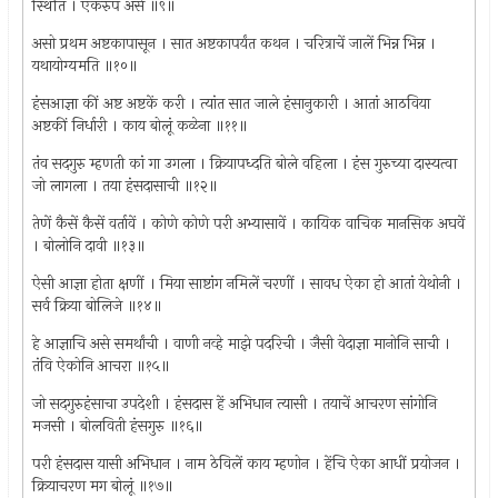
स्थिति । एकरुप असे ॥९॥
असो प्रथम अष्टकापासून । सात अष्टकापर्यंत कथन । चरित्राचें जालें भिन्न भिन्न ।
यथायोग्यमति ॥१०॥
हंसआज्ञा कीं अष्ट अष्टकें करी । त्यांत सात जाले हंसानुकारी । आतां आठविया
अष्टकीं निर्धारी । काय बोलूं कळेना ॥११॥
तंव सदगुरु म्हणती कां गा उगला । क्रियापध्दति बोले वहिला । हंस गुरुच्या दास्यत्वा
जो लागला । तया हंसदासाची ॥१२॥
तेणें कैसें कैसें वर्तावें । कोणे कोणे परी अभ्यासावें । कायिक वाचिक मानसिक अघवें
। बोलोनि दावी ॥१३॥
ऐसी आज्ञा होता क्षणीं । मिया साष्टांग नमिलें चरणीं । सावध ऐका हो आतां येथोनी ।
सर्व क्रिया बोलिजे ॥१४॥
हे आज्ञाचि असे समर्थांची । वाणी नव्हे माझे पदरिची । जैसी वेदाज्ञा मानोनि साची ।
तंवि ऐकोनि आचरा ॥१५॥
जो सदगुरुहंसाचा उपदेशी । हंसदास हें अभिधान त्यासी । तयाचें आचरण सांगोनि
मजसी । बोलविती हंसगुरु ॥१६॥
परी हंसदास यासी अभिधान । नाम ठेविलें काय म्हणोन । हेंचि ऐका आधीं प्रयोजन ।
क्रियाचरण मग बोलूं ॥१७॥