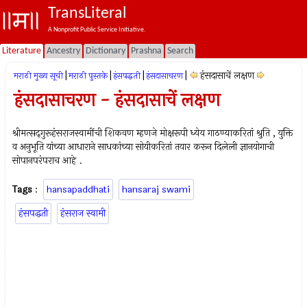
TransLiteral
A Nonprofit Public Service Initiative.
Literature
Ancestry
Dictionary
Prashna
Search
|
|
|
|
हंसदासाचें लक्षण
मराठी मुख्य सूची
मराठी पुस्तके
हंसपद्धती
हंसदासाचरण
हंसदासाचरण - हंसदासाचें लक्षण
श्रीमत्सद्‍गुरूहंसराजस्वामींची शिकवण म्हणजे मोक्षरूपी ध्येय गाठण्याकरितां श्रुति , युक्ति
व अनुभूति यांच्या आधाराने साधकांच्या सोयीकरितां तयार करून दिलेली ज्ञानयोगाची
सोपानपरंपराच आहे .
Tags
:
hansapaddhati
hansaraj swami
हंसपद्धती
हंसराज स्वामी