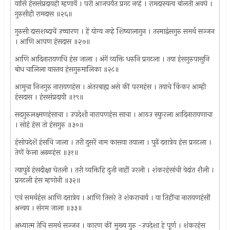
यासि हंससंप्रदायही म्हणावें । परी आजपर्यंत प्रगट नव्हे । रामदास्यत्व बोलती अवघे ।
गुरुसीही रामदास ॥२६॥
गुरुसी दासशब्दाचें उच्चारण । हें योग्य नव्हे शिष्यालागुन । तस्माद्वंसगुरु समर्थ सज्जन
। आणि आपण हंसदास ॥२७॥
आणि आदिनारायणचि हंस जाला । अंगें व्यक्ति धरुनि प्रगटला । तया हंसगुरुपासुनि
बोध चालिला यास्तव हंसगुरुमालिका ॥२८॥
आमुचा निजगुरु नारायणहंस । अंतरबाह्य असे कीं परमहंस । तयाचे किंकर आम्ही
हंसदास । हंससंप्रदायी ॥१९॥
सदगुरुलक्ष्मणहंसाचा । उपदेशी नारापणहंस साचा । आठउ स्फुरला आदिनारायणाचा
। सोहं हंस तो हंसगुरु ॥३०॥
हंसोपदेशें हंसचि जाला । तरी दुसरें नाम कासया तयाला । पुढें दत्तात्रेय हंस प्रगटला ।
तेणें केला अढळहंस ॥३१॥
त्यापुढें हंसदीक्षा घेतली । तरी व्यक्तिहि दुजी नाहीं उरली । शंकरहंसांची वेदांत शैली ।
प्रगटली हंस म्हणोनी ॥३२॥
एवं समर्थहंस आणि दत्तात्रेय । आणि तिसरे ते शंकराचार्य । या तिहींचा नारायणहंसीं
अन्वय । संगम जाला ॥३३॥
अध्यात्म तेचि समर्थ सज्जन । कारण कीं मुख्य गुरु -उपदेशा हे पूर्ण । शंकरहंस