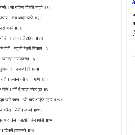
अ
े तातासी । जी परिसा विनंति माझी ॥१॥
अ
हीं उपाय । मज आज्ञा द्यावी ॥२॥
अ
। तरी अनर्थ ॥३॥
 निश्चित । होणार तें होईल ॥४॥
ेलें येणें । मागुती तेथुनी निघाले ॥५॥
रलें । कामदार गणपतराव ॥६॥
 तितुकियाचें । तयाकडेसी ॥७॥
 रोटी । असेल तरी द्यावी म्हणे ॥८॥
ोले । कीं तूं माझा ज्येष्ठ पुत्र ॥९॥
आज्ञा करी जाण । कीं याचे आज्ञेंत रहावें ॥१०॥
 अपैसें । तेयेचि काळीं ॥११॥
ार पाठविलें । राहोनि अंजनगांवीं ॥१२॥
म । दिधलें हातातळीं ॥१३॥