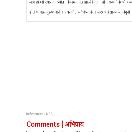
जागे होउनी स्वप्न आठवीत । विस्मयापन्न झालें चित्त । तेचि कथा चिमणें ब
इति श्रीमद्वंसगुरुपध्दति । ग्रंथरुपें ज्ञानाभिव्यक्ति । लक्ष्मणहंसाख्यान निगुत
References : N/A
Comments | अभिप्राय