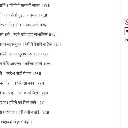
 ययाप्रति । लिहिणें मसलती सल्ल ॥१४॥
कोणता । तेव्हां तुष्टला यजमान ॥१५॥
ें दिधलें लिहोनी । माधवरायासी ॥१६॥
 जाला असे । म्हणे बाळें कुळ सांभाळिलें ॥१७॥
I
राज सहसमुदाय । तेथेंचि येवोनि राहिले ॥१८॥
ष्मणाचिये मना । अनुताप उदभवला ॥१९॥
प्रपंचाचेंचि आचरण । करिता जालों ॥२०॥
र्थुनी । उपदेश नाहीं घेतला ॥२१॥
हणे तरी देहाचा । भरंवसा काय ॥२२॥
्राम नव्हें । तरी करावें कैसें ॥२३॥
शेष । बाहेरी कां फिरुं जावें ॥२४॥
े घटिकेचा । तरी कैसें करावें ॥२५॥
। मोक्षपदीं नांदवावें ॥२६॥