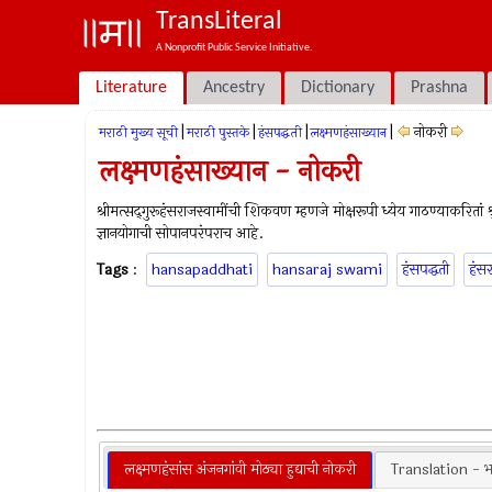
TransLiteral
A Nonprofit Public Service Initiative.
Literature
Ancestry
Dictionary
Prashna
|
|
|
|
नोकरी
मराठी मुख्य सूची
मराठी पुस्तके
हंसपद्धती
लक्ष्मणहंसाख्यान
लक्ष्मणहंसाख्यान - नोकरी
श्रीमत्सद्‍गुरूहंसराजस्वामींची शिकवण म्हणजे मोक्षरूपी ध्येय गाठण्याकरितां 
ज्ञानयोगाची सोपानपरंपराच आहे.
Tags
:
hansapaddhati
hansaraj swami
हंसपद्धती
हंसर
लक्ष्मणहंसांस अंजनगांवी मोठ्या हुद्याची नोकरी
Translation - भा