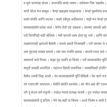
न सुचे कामधंदा भोजन । कवणासि नावडे भाषण । सर्वकाळ चित्त उदासीन । 
कधीं भेटेल मज सदगुरु । केव्हां ब्रह्मज्ञान साक्षात्कारु । केव्हां गुरुसेवेचा प
नलगे संपत्ति आणि स्वजन । नलगे स्त्रीपुत्र आदिकरुन । माझें मज केव्हां हो
नागनाथहंसांचें दर्शना जातां । येणेंच रीती राहे उदासता । तळमळ लागली अस
परी किमपिही नाहीं बोलिले । मनीं म्हणती पक्व होतां बहु भलें । आणि याचे
लक्ष्मणरावही क्षणभरी बैसोनी । पातले असती निजसदनीं । परी तळमळ जे ला
अगा गुरुराया सखया समर्था । धांव पाव मजसि अनाथा । बापाचें ध्यान करुं 
मनामध्यें करी विचार । माझा गुरु तातचि हा निर्धार । परी नागनाथांचीच मूर्ति
मागुती तातासी आठवितां । महाराज दिसती घवघविता । कासाविसही होउनि प
तैसीच शयनीं निद्रा आली । तंव नागनाथहंसांची मूर्ति देखिली । येरु म्हण
तंव एकाएकी माधवराव । येवोनि सांगति स्वयमेव । अरे मीच असे कीं एकभ
तरी तूं संशय सर्व टाकुनी । उपदेश घ्यावा प्रत्यक्ष जाउनी । तुज उपदेश नाग
नागनाथहंसांची तूं प्रतिमा । येथें भेद नाहीं या नियमा । आतां विलंब न लावी ह