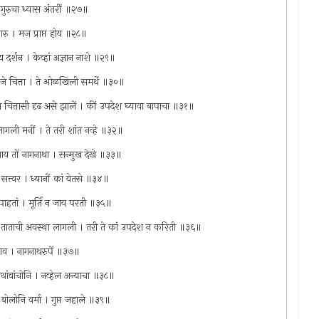
गुरुचा ध्यास अंतरीं ॥२७॥
्रकारु । मज प्राप्त होय ॥२८॥
य दर्शन । केव्हां अज्ञान नाशे ॥२९॥
े जे चित्ता । ते ओळखिली समर्थे ॥३०॥
 चित्तासी दृढ असे झालें । कीं उपदेश घ्यावा बापाचा ॥३१॥
गली मनीं । ते तरी शांत नव्हे ॥३२॥
जाय तों नागनाथा । सन्मुख देखे ॥३३॥
 सत्त्वर । ध्यानीं कां येतसे ॥३४॥
ाहतां । मूर्ति न जाय परती ॥३५॥
े मज ताताची अवस्था लागली । तरी ते कां उपदेश न करिती ॥३६॥
ाव । नागनाथरुपें ॥३७॥
नाथांवांचोनि । नव्हेल अन्याचा ॥३८॥
े बोलोनि वर्मा । गुप्त जहाले ॥३९॥