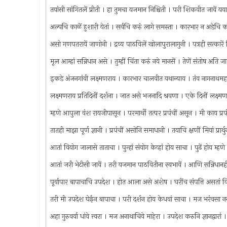
तयांसी सांगितलें प्रीती । हा तुमचा यजमान निश्चिती । परी शिकवीत जावें
अल्पचि काळें हुशारी येतां । सर्वचि करुं लागे समस्ता । कारभार न अडेचि 
असो गणपतरायें जाणोनी । द्रव्य पाठविलें खोलापुरालागुनी । पत्रही सत्कार
मूल आम्हां सन्निधान असे । तुम्हीं चिंता करुं नये मानसें । तेणें संतोष अति
इकडे अंजनगांवी लक्ष्मणराय । कारभार चालवीत यथान्याय । तंव नागनाथमहा
लक्ष्मणराय प्रतिदिनीं दर्शना । जात असे भजनादि श्रवणा । एके दिनीं लक्
म्हणे आपुला वंश रायजीपासून । परमार्थी तत्पर प्रपंचीं असून । मी काय 
तातही माझा पूर्ण ज्ञानी । प्रपंचीं असोनि समाधानी । तयाचि क्षणीं मियां प्रा
आतां वियोग जालासे ताताचा । पुन्हां संयोग केव्हां होय साचा । पुढें होय म्
आतां जरी भेटीसी जावें । तरी यजमान पाठवितीना स्वभावें । आणि सन्निधानही ग
पूर्वापार बापाचाचि उपदेश । होत आला असे अशेष । घरींच संपत्ति असतां वि
तरी मी उपदेश घेईन बापाचा । परी दर्शन होय केधवां साचा । मज भरंवसा नस
अहा गुरुवर्या धांवे त्त्वरा । मज अनाथाचिये माहेरा । उपदेश करुनि ज्ञानद्वारां 