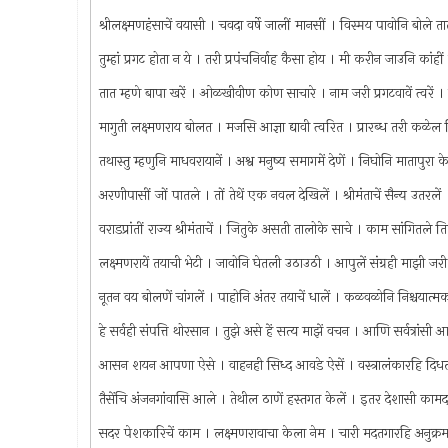
श्रीलक्ष्मणहंसाचें वयासी । चवदा वर्षे जालीं मानसीं । विस्मय पावोनि बोल
तुम्हां प्रगट होता न ये । तरी प्रपंचनिर्वाह कैसा होय । मी करीन जाउनि कां
तात म्हणे बापा खरें । ओळखीवीण कोण साचारे । नाम जरी प्रगटवावें त्वरें 
मागुती लक्ष्मणराय बोलत । मजसि आज्ञा द्यावी त्वरित । प्रारब्ध तरी कळेल
तथास्तु म्हणुनि माधवरायानें । अश्व मनुष्य समागमें देणें । निघोनि मातापुरा क
अरणीपासीं जों पातले । तों तेथें एक नवल देखिलें । श्रीमंताचें सैन्य उत
वराडप्रांतीं राज्य श्रीमंताचें । जितुके असती तालोके साचे । काम सांगितले
लक्ष्मणरायें तयाची भेटी । जावोनि घेतली उठाउठी । आपुलें संग्रही माझी जरी
नूतन वय बोलणें चांगलें । पाहोनि अंतर तयाचें धालें । कळवळोनि निश्चयात्मक ब
हे सर्वही संपत्ति थोरसान । तुझे असे हें सत्य माझें वचन । आणि सर्वत्रांसी 
आसन शयन आपणा ऐसे । वाहनही सिध्द आवडे ऐसें । वस्त्रालंकारहि दिधलें
तैसेंचि अंजनगांवासि आले । तेथील ठाणें हस्तगत केलें । इतर देशासी कामद
सदर पेशकारिचें काम । लक्ष्मणरावाचा केला नेम । चारी मदतगारहि अनुक्र