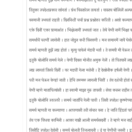
समर्थ म्हणती तुझें नाम कल्याण । बंधमोक्षातीत तूं परिपुर्ण । ऐसा उपदेश
तितुका उपदेशप्रकार सांगतां । ग्रंथ विस्तारेल तत्वतां । यास्तव बोलिलें अल
वनमाजी उभयतां राहती । दिननिशीं चर्चा प्रश्न प्रश्नोत्तर करिती । असो कल्य
एके दिनीं एका ग्रामाआंत । भिक्षेलागीं उभयतां जात । तेथें वेणी नामें भिक्षा 
समर्थाचें चरणीं लागोनी । हात जोडुन करी विनवणी । मज समागमें जावें घेव
समर्थ म्हणती तुझें लग्न होतां । मृत्यु पावेलं मंडपी भर्ता । ते समयी मी य
इतुकें बोलोनि समर्थ गेले । वेणी दिवस मोजीत अमुक गेलें । तो पितयानें लग
लग्न लागतां तिसरे दिनीं । वर मडपीं गेला मरोनी । हें देखोनीक हर्षली वेणी
परी मज घेऊन केव्हां जाती । हेचि तळमळ लागली चित्तीं । तंव दशेची होतां 
वेणी म्हणे मातापित्यांसी । हा स्वामी माझा गुरु तापसी । सेवा करून राह
इतुकें बोलोनि उठाउठी । समर्थ जातांचि गेली पाठी । तिसी उपदेश कृष्णेच्य
समर्थ म्हणती गा कल्याणा । आपणासी तरी संचार वना । हे जाति हिंडतां प
तंव एक विधवा कामिनी । आका गाम्नी आली समर्थसदनीं । ते म्हणे मज ना
तिसीहि उपदेश देवोनी । समर्थ बोलती तिजलागुनी । तूं या वेणीची जननी । 