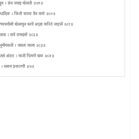
वून । ग्रंथ चवदा बोलती ॥७९॥
रबंधादिक । किती काव्य तेंन कळे ॥८०॥
व शिष्यवर्गासी बोलावून बरवें आज्ञा करिते जाहलें ॥८१॥
वाचावा । सर्व रामदासें ॥८२॥
्थ भूमीवरूती । वाढता जाला ॥८३॥
्त होतसे अंतरा । माजी चिमणें बाळ ॥८४॥
गुती । सप्तम प्रकरणीं ॥७॥