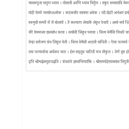
मानसपूजा सगुण ध्यान । गोसावी आणि ध्यान निर्गुण । स्फुट समासादि मेळ
यांही वेगळे मनबोधश्लोक । कडकबीर साक्या अनेक । पदें दोहरें अभंअग प्
स्वमुखें समर्थें जें जें बोलावें । तें कल्याण लेखकें लेहून ठेवावें । असो सर्
कीं वेगळाला दासबोध बरवा । सर्वांनीं लिहून घ्यावा । नित्य नेमेंसि विचारें 
तेव्हा सर्वजण ग्रंथ लिहून घेती । नित्य नेमेंसी आडवी वाचिती । ऐसा परमार
तया परमार्थाचा अर्थरूप चारा । हंस सद्‌गुरु चारिती मज लेंकुरा । तेणें तृप
इति श्रीमद्धंसगुरुपद्धति । ग्रंथरूपे ज्ञानाभिव्याक्ति । श्रीसमर्थहंसाख्यान नि