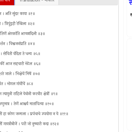
ांस बोध
Translation - भाषांतर
स
गमन । अति सुंदर काया ॥१॥
स
 । त्रिपुंड्रही रेखिला ॥२॥
ा । तिणें अंगकांति आच्छादिली ॥३॥
शन । विश्वजनांप्रति ॥४॥
। सेविती वंदिता ते धन्य ॥५॥
थें । कीं आज सहचारी भेटेल ॥६॥
शते जाले । भिक्षेचें मिषें ॥७॥
पंत । भोगल गांवींचें ॥८॥
म त्यागुनी राहिले येवोनी करवीर क्षेत्रीं ॥९॥
णुमात्र । तेणें आश्चर्य मातापित्या ॥१०॥
हणती हा कोण जन्मला । प्रपंचाचे उपयोगा न ये ॥११॥
लीं गायत्रीबीजें । परी जो नुच्चारी कदा ॥१२॥