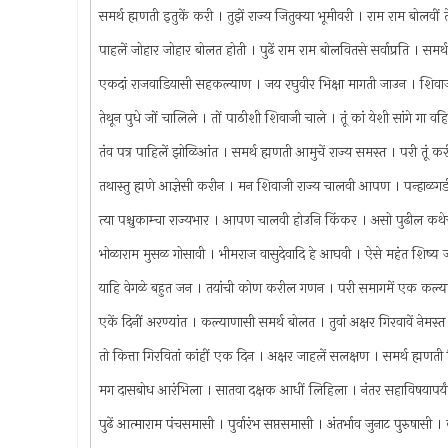
समर्थ ह्मणती इतुकें करी । तुझें राज्य जितुक्या भूमीवरी । राम राम बोलवीं 
पाहलें जोहार जोहार बोलत होती । पुढें राम राम बोलवितसे सर्वाप्रति । समर
एकदां राजवाडियासी सहकल्याण । जय रघुवीर भिक्षा मागती जाउन । शिवाजीन
तेथून पुधे जों चालिले । तों पाठीशी शिवाजी चाले । तूं कां येशी सांगे गा वह
तंव पत्र पाहिलें झोळिआंत । समर्थ ह्मणती आमुचें राज्य समस्त । परी तूं 
तथास्तु ह्मणे आज्ञेसी करीन । मन शिवाजी राज्य चालवी आपण । पन्हाळगडी 
त्या पश्चुकाम्चा राज्यभार । आपण चालवी होउनि किंकर । असो पुढील 
भोळाराम मुसळ गोसावी । भीमराज वासुदेवादि हे आघवी । ऐसे महंत शिष्य 
याहि वेगळे बहुत जन । तयांची कोण करील गणन । परी समागमें एक कल्या
एकें दिनीं अरण्यांत । कल्याणासी समर्थ बोलत । तुवां अक्षर गिरवावें नेम
तो कित्ता गिरवितां कांहीं एक दिन । अक्षर जाहलें सलक्षण । समर्थ ह्मणती ल
मग दासबोध आरंभिला । सातवा दक्षक आधीं लिहिला । नंतर सहाविषयापर्य
पुढें आत्माराम पंचसमासी । पुर्वारंभ सप्तसमासी । अंतर्भाव जुनाट पुरुषास