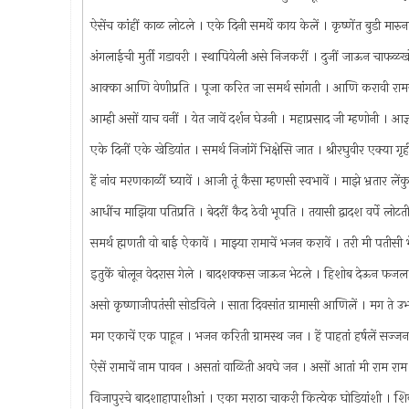
ऐसेंच कांहीं काळ लोटले । एके दिनी समर्थे काय केलें । कृष्णेंत बुडी मारु
अंगलाईची मुर्ती गडावरी । स्थापियेली असे निजकरीं । दुजीं जाऊन चाफळ
आक्का आणि वेणीप्रति । पूजा करित जा समर्थ सांगती । आणि करावी रामज
आम्ही असों याच वनीं । येत जावें दर्शन घेउनी । महाप्रसाद जी म्हणोनी । आ
एके दिनीं एके खेडियांत । समर्थ निजांगें भिक्षेसि जात । श्रीरघुवीर एक्या ग
हें नांव मरणकाळीं घ्यावें । आजी तूं कैसा म्हणसी स्वभावें । माझे भ्रतार ल
आधींच माझिया पतिप्रति । बेदरीं कैद ठेवी भूपति । तयासी द्वादश वर्पे लोट
समर्थ ह्मणती वो बाई ऐकावें । माझ्या रामाचें भजन करावें । तरी मी पती
इतुकें बोलून वेदरास गेले । बादशक्कस जाऊन भेटले । हिशोब देऊन फजल 
असो कृष्णाजीपतंसी सोडविले । साता दिवसांत ग्रामासी आणिलें । मग ते उ
मग एकाचें एक पाहून । भजन करिती ग्रामस्थ जन । हें पाहतां हर्षलें सज्ज
ऐसें रामाचें नाम पावन । असतां वाळिती अवघे जन । असों आतां मी राम र
विजापुरचे बादशाहापाशीआं । एका मराठा चाकरी कित्येक घोडियांशी । शि