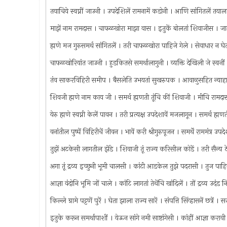
तयाचिये स्वप्नीं जाउनी । उपदेशिलें रामनामें कडोनी । आणि सांगितलें तयाल
माझें नाम रामदास । चाफळखोरा माझा वास । इतुकें बोलतां शिवाजीस । 
ह्मणे मज गुरुसमर्थ सांगितलें । तरी चाफळखोरा पाहिजे गेले । सेवाधार न
चाफळखोरियांत जाउनी । हुडकितसे समर्थालागुनी । व्यक्ति देखिली जे स्वनी
तंव साकरविहिरी समीप । बैसलेति उभयतां सुखरुपक । आवाळुसहित न्याहाळिलें
शिवजी ह्मणे नाम काय जी । समर्थ ह्मणती तूंचि कीं शिवाजी । मीचि रामद
येरु ह्मणे स्वप्नी केलें पावन । तरी प्रत्यक्ष उपदेशावें मजलागून । समर्थ ह
वनांतील पुष्पें विहिरीचें जीवन । भावें करी श्रीगुरुपूजन । समर्थें राममंत्र
तुझें अटकेसी लागतील झेंडे । शिवाजी तूं राज्य करिसील कोडें । तरी सैन्य ठेव
अगा तूं द्रव्य इच्छुनी भूमी चालसी । कांटी आडकेल तुझे पदरासी । तुज पाह
आज्ञा वंदोनि भूमि जों चाले । कांटि लागतां तेथेंचि खांदिलें । तों द्रव्य उदंड
किल्ले ग्रामे पट्टणें पुरें । घेता झाला राज्य सारें । संपत्ति सिंव्हासनें छत
इतुके करून समर्थापाशीं । येऊन सांगे नमी साष्टांगेसी । कांहीं आज्ञा करा