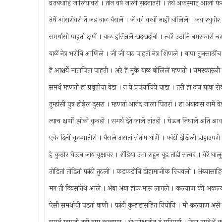
व्रतबंधाहि जालियावरी । तीन वर्षे जालीं सदनांतरीं । तेथें अकस्मात् आली 
तेथें ओसरीवरी तें जड बाळ बैसलें । जें कां कधीं नाहीं बोलिलें । जय रघुवी
समर्थासी पाहूतां क्षणें । बाळ हसिन्नलें खदखदोनी । त्वरें उठोनि नमस्कार
बाळें नेत्र भरोनि आणिले । जी जी वाट पाहतां नेत्र शिणले । बापा तुजसाठींच
हें आश्चर्ये मातापिता पाहती । अरे हें मुकें बाळ बोलिलें म्हणती । नमस्कारु
समर्थ म्हणती हा प्रवृत्तीचा वेडा । न ये प्रपंचाचिये चाडा । तरी हा दान द्याव
तुम्हांसी पुत्र होईल दुसरा । म्हणतां आनंद जाला पितरां । हा अंबादास नामें व
त्याच क्षणीं झोळी कुबडी । समर्थ देते जाले तांतडी । घेऊन निघाले अति आव
एके दिनीं कृष्णातीरी । बैसले असतां संतोष थोरीं । फांटीं देखिली डोहाउपरी
हे कुठोर घेऊन जाय वृक्षावर । शेंडिया उभा राहून बूड तोडी सत्वर । येरें
तोडितां तोडितां फांटी तुटली । कडकडोनि डोहामाजीक रिचवली । अंब्यासाह
मग ती दिवसांतेथें आले । अंबा अंबा हांफ मारू लागले । कल्याण कीं अकल्य
ऐसी समर्थाची पडतां वाणी । फांटी कुर्‍हाडासहित निघोनि । मी कल्याण अस