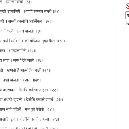
फेरी । हंस समर्थाची ॥१३॥
र मुखीं उच्चारिलें । अंगणीं सज्जन समर्थे ॥१४॥
ी चरणीं । समर्थें उचलोनि आलिंगले ॥१५॥
I
 येणें केलें । समर्थ बोलती ॥१६॥
नी समर्थां विनविती । कीं बोलिला तुम्हां कैसा ॥१७॥
ा रोकडा । आम्हांलागोनी ॥१८॥
ेडा त्वरा । समर्था देते जाले ॥१९॥
डी । म्हणती हें आत्मलिंग माझें ॥२०॥
 । तेव्हां बोलती अंबादासा ॥२१॥
 घालुन नमस्कार । तैसाचि करितां जाहला ॥२२॥
िस अथावीं बुडाली । देखोनि पळाले समर्थ ॥२३॥
ाण सांगे वहिलें । मज पुढे येवोनी ॥२४॥
ें प्रसादेंकडुनी । बोलोनि चरणी लागला ॥२५॥