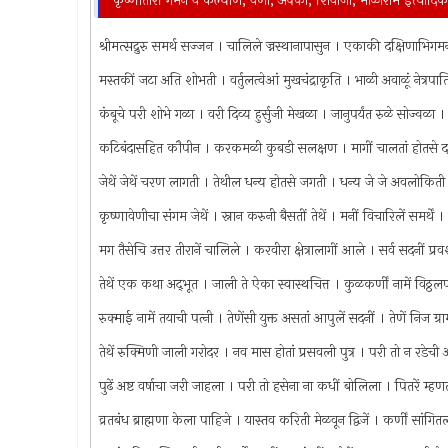
कृष्णातीरीं गमन व कल्याण, वेणी, अक्का, शिवाजी, भोळाराम इत्यादिक
श्रीमत्सद्रुरु समर्थ सज्जन । चालिले ज्नस्थानापासुन । एकाकी दक्षिणाभि
मस्तकीं जटा अति शोभती । वर्तुलत्वेआं मुखचंद्राकृति । भाळी अवाळूं नेत्रपाति
कंबूचे परी शोभे गळा । वरी दिव्य हुर्सुजी मेखळा । जानुपर्यंत रुळे सोज्वळ
कटिबंदासहित कौपीन । करकमळी कुबडी सलक्षण । मागीं चालतां होतसे दर्
जेथें जेथें चरण लागती । तेथील धन्य होतसे जगती । धन्य जे जे अवलोकिती 
कृष्णावेणीचा संगम जेथें । स्नान करुनी बैसतीं तेथें । मनीं विचारिलें समर्
मग तैसेचि उत्तर तीरानें चालिले । करवीरा क्षेत्रालागीं आले । सर्व सदनीं प्रव
तेथें एक कथा अद्‌भूत । जाली ते ऐका स्वास्थचित्त । कुळकर्णीं नामें विठ्ठल
रुक्माई नामें तयाची पत्‍नी । तेणेंसी युक्त असतां आपुलें सदनीं । तेणें निज ग्रा
तेथें रुक्मिणी जाली गरोदर । नव मास होतां प्रसवली पुत्र । परी तो न रडेची अ
पुढें अष्ट वर्षाचा जरी जाहला । परी तो हसेना ना कधीं बोलिला । पितरें म्
व्रतबंध ब्राह्मणा केला पाहिजे । यास्तव करिती मेळवून द्विजें । कर्णीं सांगित