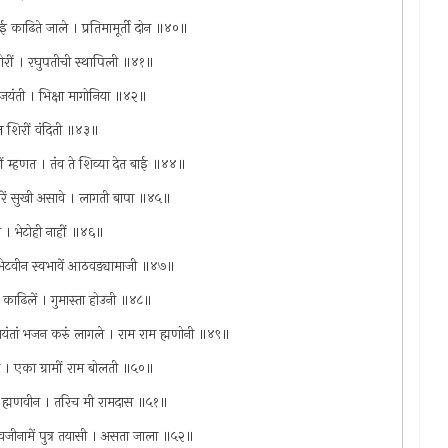
नई काढिते जाले । प्रतिमामूर्ती दोन ॥४०॥
खोरीं । रघुपतीची स्थापिली ॥४१॥
यंती । भिक्षा मागोनिया ॥४२॥
ज्ञ शिरीं वंदिती ॥४३॥
ृहीं म्हणत । तंव ते शिव्या देत बाई ॥४४॥
ेंकुरें सुखी असावे । लागती बापा ॥४५॥
ती । भेटोही नाहीं ॥४६॥
सी भेटवीन स्वभावें आठवड्यामाजी ॥४७॥
काढिलें । गुमास्ता होउनी ॥४८॥
भयंतां भजन करुं लागले । राम राम ह्मणोनी ॥४९॥
न । एका ग्रामीं राम बोलती ॥५०॥
ाम ह्मणवीन । तरिच मी रामदास ॥५१॥
वजीनामें पुत्र तयासी । असता जाला ॥५२॥