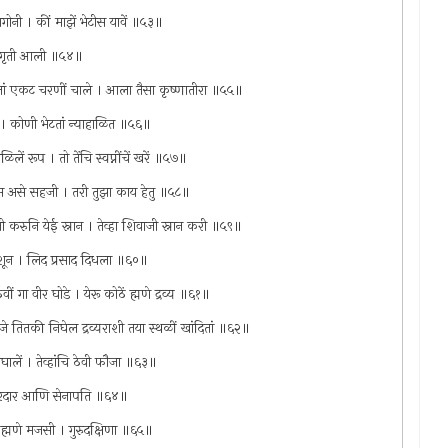
ागोनी । कीं माझें भेटीस यावें ॥५३॥
जागृती आली ॥५४॥
 घेतां एकट चरणीं चाले । आला तैसा कृष्णातीरा ॥५५॥
ं । कोणी भेटतां न्याहाळित ॥५६॥
 रूप । तो तेंचि स्वप्नींचें खरें ॥५७॥
ास असे सहजी । तरी तुझा काय हेतु ॥५८॥
्मणती करुनि येई स्नान । तेव्हा शिवाजी स्नान करी ॥५९॥
 उपदेशून । लिद प्रसाद दिधला ॥६०॥
ीं गा वीर घोडे । येरू कोठें ह्मणे द्रव्य ॥६१॥
िजे तितकी निघेल द्रव्यराशी तया स्थळीं खांदितां ॥६२॥
 निघालें । तेव्हांचि ठेवी फौजा ॥६३॥
्रें । सरदार आणि सेनापति ॥६४॥
वी ह्मणे मजसी । गुरुदक्षिणा ॥६५॥