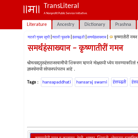
TransLiteral
A Nonprofit Public Service Initiative.
Literature
Ancestry
Dictionary
Prashna
|
|
|
|
कृष्णातीरीं गमन
मराठी मुख्य सूची
मराठी पुस्तके
हंसपद्धती
समर्थहंसाख्यान
समर्थहंसाख्यान - कृष्णातीरीं गमन
श्रीमत्सद्‍गुरूहंसराजस्वामींची शिकवण म्हणजे मोक्षरूपी ध्येय गाठण्याकरितां 
ज्ञानयोगाची सोपानपरंपराच आहे .
Tags
:
hansapaddhati
hansaraj swami
हंसपद्धती
हंसर