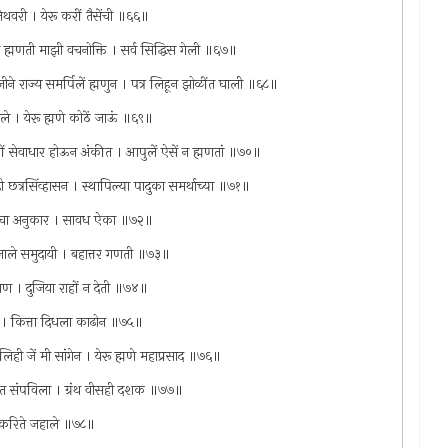
तेथवरी । येरू करीं तैसेंची ॥६६॥
्थ ह्मणती माझी वचनोक्ति । सर्व सिद्धिस गेली ॥६७॥
े राज्य समर्पिलें ह्मणुन । पत्र लिहून झोळींत घाली ॥६८॥
िले । येरू ह्मणे कोठें जाऊं ॥६९॥
करीं सेवाधार होऊन अंकीत । आपुलें ऐसें न ह्मणतां ॥७०॥
छत्रसिंव्हासन । स्थापिल्या पादुका समर्थाच्या ॥७१॥
कथेचा अनुकार । सावध ऐका ॥७२॥
जाले समुदायी । बहात्तर गणती ॥७३॥
ण । दुजिया राहों न देती ॥७४॥
स्त । कित्ता दिधला काढोन ॥७५॥
िही जें मी सांगेन । येरू ह्मणे महाप्रसाद ॥७६॥
ंत संपविला । ग्रंथ वीसही दशक ॥७७॥
ी । करिते जहाले ॥७८॥