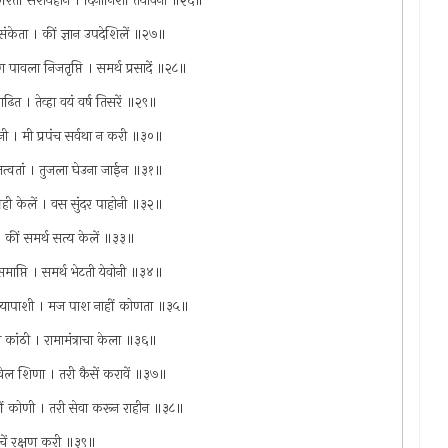
ें करितीं संशयहीन । दिनानिशीं तयावनी ॥२६॥
्पसंकेता । कीं ज्ञान उपदेशिलें ॥२७॥
ाण पावला निजतृप्ति । समर्थ प्रसादें ॥२८॥
वाढित । तेव्हा वयं वर्ष तिसरें ॥२९॥
ोनी । मी प्रपंच सर्वथा न करी ॥३०॥
ेऊन तत्वतां । तुजला घेउना जाईन ॥३१॥
्नही केलें । वस सुंदर पाहोनी ॥३२॥
 । कीं समर्थ सत्य केलें ॥३३॥
समाप्ति । समर्थ भेटती येवोनी ॥३४॥
ीन त्यापाशी । मज पाश नाहीं कोणता ॥३५॥
ा कांठी । रामामंत्राचा केला ॥३६॥
ावेल शिणा । तरी कैसें करावें ॥३७॥
हीं कोणी । तरी सेवा करून राहीन ॥३८॥
इचें रक्षण करी ॥३९॥