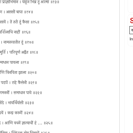
 प्राज्ञाभिमान । याहून भिन्न तूं आत्मा ॥१३॥
निर्गुण । अससी बापा ॥१४॥
ासावें । तें तरी तूं कैसा ॥१५॥
 स्पर्शिलाचि नाहीं ॥१६॥
I
केत । नामरूपातीत तूं ॥१७॥
ूर्ति । परिपूर्ण अद्वैत ॥१८॥
ं । समाधान पावला ॥१९॥
। आणि विनविता झाला ॥२०॥
 सह पडपें । राहे कैसेनी ॥२१॥
्रवणमननीं । समाधान पावे ॥२२॥
 जोडे । भावर्थियांसी ॥२३॥
 न घडावें । कदा काळीं ॥२४॥
डे । आणि वचनें ज्ञात्याचीं हं ... ॥२५॥