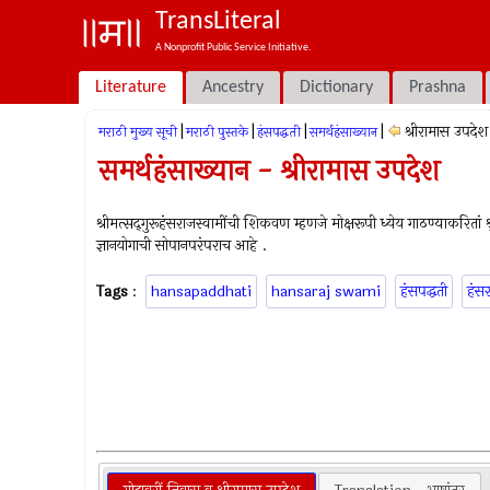
TransLiteral
A Nonprofit Public Service Initiative.
Literature
Ancestry
Dictionary
Prashna
|
|
|
|
श्रीरामास उपदेश
मराठी मुख्य सूची
मराठी पुस्तके
हंसपद्धती
समर्थहंसाख्यान
समर्थहंसाख्यान - श्रीरामास उपदेश
श्रीमत्सद्‍गुरूहंसराजस्वामींची शिकवण म्हणजे मोक्षरूपी ध्येय गाठण्याकरितां 
ज्ञानयोगाची सोपानपरंपराच आहे .
Tags
:
hansapaddhati
hansaraj swami
हंसपद्धती
हंसर