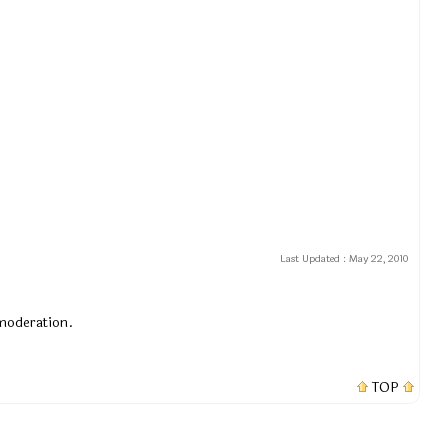
Last Updated :
May 22, 2010
 moderation.
TOP