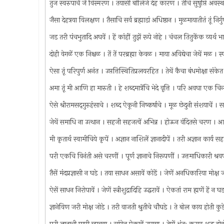
तुज स्वरुपाचें जें विस्मरण । तयासी बोलिजे देह कारण । तेचि सुषुप्ति अवस्था
जैसा देहत्रया विलक्षण । तैसाचि सर्व ब्रह्माडां अधिष्ठान । मुळमायातीतं तूं 
जड तरी पंचभुतादि अघवें । हें कांहीं तुझें रूपे नोहे । चंचल तितुकेंक व्यर्थ भ
दोही वेगळें एक निश्चळ । तें तें परब्रह्मा केवळ । माया अविद्येचा जेथें मळ ।
ऐसा तूं परिपुर्ण अनंत । उप्तत्तिस्थितिप्रलयरहित । तेथें कैचा बंधमोक्षा सं
अमा तूं मी आणि हा मारुती । हे शब्दमात्रेंचि भेदे वृत्ति । परि अवघा एक चिन्म
ऐसे श्रीरामसद्‌गुरुहंसाचे । शब्द ऐकूनी निष्कर्षाचे । मूळ छेदुनी संशयाचे
जेथें समाधि ना उत्थान । सहजी सहजत्वें अभिन्न । होऊन वंदितसे चरण 
मी कृतार्थ स्वामीचिये कृपें । अज्ञान नाशिलें ज्ञानादीपें । तरी अज्ञान कार्य
परी एकचि विनंती असे चरणीं । पूर्ण ज्ञानाचे निरूपणीं । उत्तमाधिकारी श
तैसें मंदप्रज्ञासी न घडे । तया साधन असावें कोडें । जेणें अनधिकारिया मोक्ष
ऐसें साधन निरोपावें । जेणें स्त्रीशुद्रादिहि उद्धरावें । ऐकतां राम ह्मणें हें
ज्ञानेविण जरी मोक्ष जोडे । तरी वाजती श्रुतीचे चौघडे । ते बोल काय होती कु