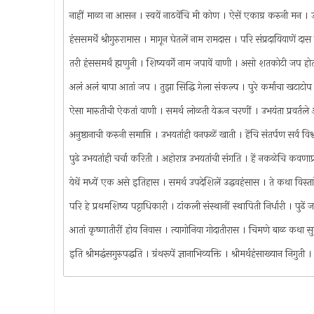
नाहीं माळा ना आसन । स्वयें नाठवेंचि मी कोण । ऐसें एकाग्र करुनी म
हंससमर्थें श्रीगुरुरामास । मागून घेतलें नाम रामदास । परि संप्रदायियाणें
तरी हंससमर्थं ह्मणुनी । शिष्यवर्गें नाम जपावें वाणी । असो शतकोटी जप हो
अलं अलं बापा आतां जप । तुझा सिद्धि गेला संकल्प । पुरे कर्माचा खटाटोप ।
ऐसा मारुतीची ऐकतां वाणी । समर्थ लोळती येऊन चरणीं । उभयंता प्रवर्तल
अनुष्ठानाची करुनी समाप्ति । उभयतांही वनफळें खाती । हेंचि संतर्पण सर्व व
पुढे उभयतांही चर्चा करिती । अहोरात्र उभयतांची संगति । हें नकळेचि कवणाप
येथें मध्यें एक असे इतिहास । समर्थ उपदेशिलें उद्धवहंसास । ते कथा विस्ता
परि हे प्रथमशिष्य पट्टाधिकारी । टांकली संस्थानीं स्थापिती निर्धारी । पुढ
आतां कृष्णातीरीं होय निवास । त्यागोनिया गोदातीरास । चिमणे बाळ कथा सु
इति श्रीमद्धंसगुरुपद्धति । ग्रंथरूपें ज्ञानाभिव्यक्ति । श्रीमर्थहंसाख्यान निगुत