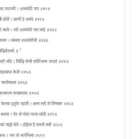
 घडावा उठाउठी । शतकोटी जप ॥४०॥
षी होती । प्राणी हे अवघे ॥४१॥
ूर्ण जाले । तरी शतकोटी जप नव्हे ॥४२॥
 केवळ । संख्या शतकोटीची ॥४३॥
्धिर्वरानने ॥ "
न्य तरी जोडे । सिद्धि केवी कोटिजन्म जपतां ॥४४॥
 सहस्त्रधा केलें ॥४५॥
धम माणीमाला ॥४६॥
। अधमाधम काष्ठमाला ॥४७॥
ें केल्या इतुके रहाती । अन्य सर्व तो निष्फळ ॥४८॥
पें अथवा । येर तो गोवा परता सांडी ॥४९॥
्हां माझें भेटी । होईल हें समजें मनीं ॥५०॥
ीं जाऊन । जप तो आरंभिला ॥५१॥