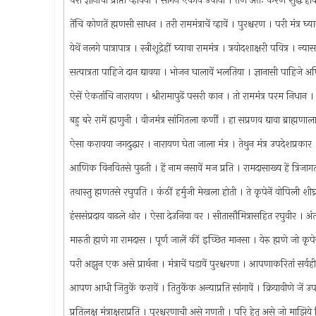
परी ज्ञानाची प्राप्ती व्हावया । सांगेन ऐकावें उपाया । तेणें अंतः करण शुद्ध ह
तेंचि कोणतें ह्मणसी साधन । तरी राममंत्राचें व्हावें । पुरश्चरण । परी मंत्र 
येथें नलगे पात्रापात्र । स्त्रीशूद्रेहीं घ्यावा राममंत्र । त्रयोदशाक्षरी पवित्र । 
सत्पात्रता पाहिजे दान द्यावया । भोजन घालावें भलतिया । ज्ञानासी पाहिजे अध
ऐसें ऐकतांचि नारायण । श्रीरामापुढें पसरी कान । तो राममंत्र परम निधान ।
बहु बरे रामें ह्मणुनी । वीजमंत्र सांगितला कर्णीं । हा सप्रणव द्यावा ब्राह्मणाला
ऐसा करावया जगदुद्धार । नारायण घेता जाला मंत्र । तेथुन मंत्र उपदेशप्रक
आणिक विनवितसे पुढती । हें नाम नसावें मज प्रति । रामदासाख्य हें त्रिजागती
तथास्तु ह्मणतसे रघुपति । कंठीं हर्मुजी मेखला होती । ते कृपेनें वोपिली 
हंससंप्रदाय वाढले थोर । ऐसा देउनिया वर । सीतासौमित्रासहित रघुवीर । अ
मारुती ह्मणे गा रामदास । पूर्ण जालें कीं इच्छित मानसा । येरु ह्मणे जो क
परी अझुन एक असे प्रार्थना । मंत्राचें घडावें पुरश्चरणा । आपणाकरितां सर्
आपण आधी जितुकें करावें । तितुकेंक अन्याप्रति सांगावें । क्रियावीणे जें उ
प्रतिलक्ष मंत्राक्षराप्रति । पुरश्चरणाची असे गणती । परि हेतु असे जो माझिय