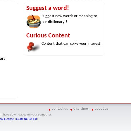
Suggest a word!
Suggest new words or meaning to
our dictionary!!
Curious Content
Content that can spike your interest!
nary
contact us
disclaimer
about us
might have downloaded on your computer.
al License
. (
CC BY-NC-SA 4.0
)