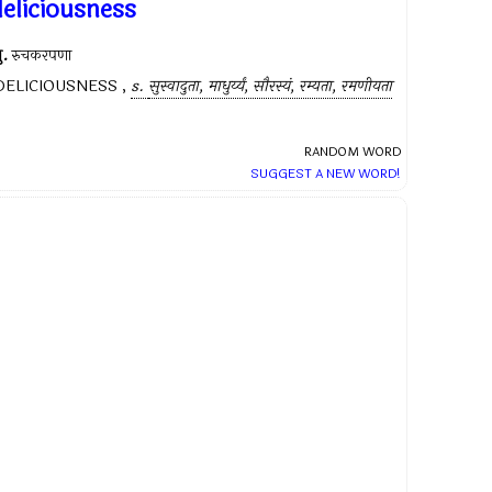
deliciousness
ु.
रुचकरपणा
DELICIOUSNESS ,
s.
सुस्वादुता, माधुर्य्यं, सौरस्यं, रम्यता, रमणीयता
RANDOM WORD
SUGGEST A NEW WORD!