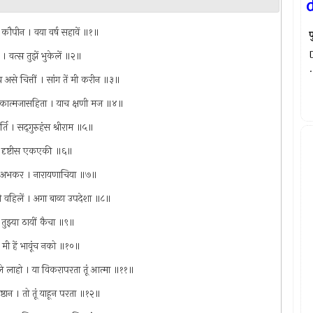
 कौपीन । वया वर्ष सहावें ॥१॥
प
ी । वत्स तुझें भुकेलें ॥२॥
.
 असे चित्तीं । सांग तें मी करीन ॥३॥
 जनकात्मजासहिता । याच क्षणी मज ॥४॥
र्ति । सद्‌गुरुहंस श्रीराम ॥५॥
 । दृष्टीस एकएकी ॥६॥
ला अभकर । नारायणाचिया ॥७॥
णती वहिलें । अगा बाळा उपदेशा ॥८॥
 तुझ्या ठायीं कैचा ॥९॥
। मी हें भावूंच नको ॥१०॥
घेतले लाहो । या विकरापरता तूं आत्मा ॥११॥
िष्ठान । तो तूं याहून परता ॥१२॥