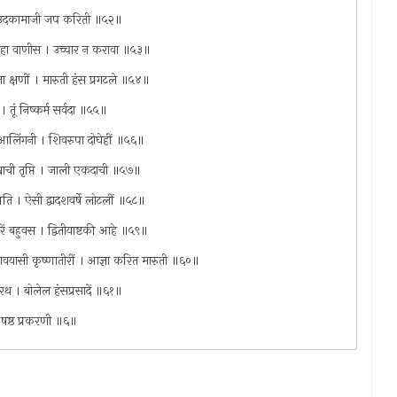
न । उदकामाजी जप करिती ॥५२॥
 दास हा वाणीस । उच्चार न करावा ॥५३॥
ता क्षणीं । मारुती हंस प्रगटले ॥५४॥
 तूं निष्कर्म सर्वदा ॥५५॥
े आलिंगनी । शिवरुपा दोघेहीं ॥५६॥
िश्वाची तृप्ति । जाली एकदाची ॥५७॥
्रति । ऐसी द्वादशवर्षे लोटलीं ॥५८॥
रें बहुवस । द्वितीयाष्टकी आहे ॥५९॥
ें जावयासी कृष्णातीरीं । आज्ञा करित मारुती ॥६०॥
रथ । बोलेल हंसप्रसादें ॥६१॥
ी । षष्ठ प्रकरणी ॥६॥