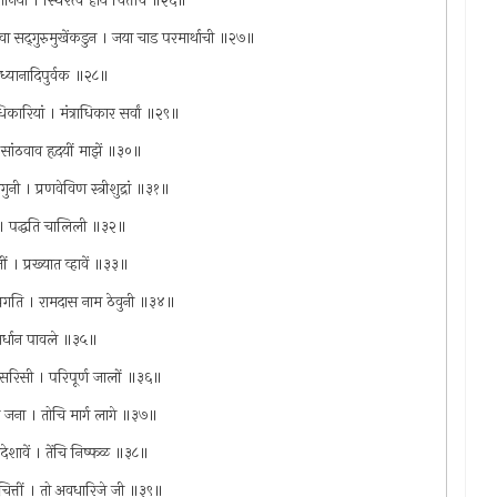
ोवोनिया । स्थिरत्व होय चित्ताचें ॥२६॥
घ्यावा सद्‌गुरुमुखेंकडुन । जया चाड परमार्थाची ॥२७॥
न्यासध्यानादिपुर्वक ॥२८॥
िकारियां । मंत्राधिकार सर्वां ॥२९॥
 सांठवाव हृदयीं माझें ॥३०॥
गुनी । प्रणवेविण स्त्रीशुद्रां ॥३१॥
ार । पद्धति चालिली ॥३२॥
ं । प्रख्यात व्हावें ॥३३॥
शीघ्रगति । रामदास नाम ठेवुनी ॥३४॥
ंतर्धान पावले ॥३५॥
ृपेसरिसी । परिपूर्ण जालों ॥३६॥
वही जना । तोचि मार्ग लागे ॥३७॥
पदेशावें । तेंचि निष्फळ ॥३८॥
े चित्तीं । तो अवधारिजे जी ॥३९॥