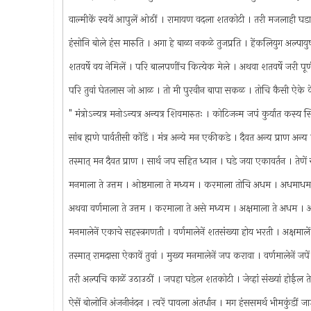
वाल्मीकें स्वयें आपुलें ओठीं । रामायण वदला शतकोटी । तरी मजलाही
हंसोनि बोले हंस मारुति । अगा हे बाळा नकळे तुजप्रति । हेंकलियुग अल्पायु
शतवर्षे वय नेमिलें । परि बालपणींच कित्येक मेले । अथवा शतवर्षे जरी प
परि तुवां घेतलास जो आळ । तो मी पुरवीन बापा सकळ । तोचि कैसी ऐके
" मंत्रोऽन्यत्र मनोऽन्यत्र अन्यत्र शिवमारुतः । कोटिजन्म जपं कुर्यात कस्य सिद
सांब ह्मणे पार्वतीसी कोंडें । मंत्र अन्ये मन एकीकडे । दैवत अन्य प्राण अ
तस्मात् मन दैवत प्राण । सार्थ जप सहित ध्यान । घडे जया एकावर्तन । तेणें
मनमाला ते उत्तम । ओष्ठमाला ते मध्यम । करमाला तोचि अधम । अधमा
अथवा वर्णमाला ते उत्तम । करमाला ते असे मध्यम । अक्षमाला ते अधम 
मनमालेनें एकाचे सहस्त्रगणती । वर्णमालेनें शतसंख्या होय भरती । अक्षमाल
तस्मात् रामदासा ऐकावें तुवां । मुख्य मनमालेनें जप करावा । वर्णमालेनें ज
तरी अल्पचि काळें उठाउठीं । जपहा घडेल शतकोटी । जेव्हां संख्यां होईल तेव
ऐसें बोलोनि अंजनीनंदन । त्वरें पावला अंतर्धान । मग हंससमर्थ भीमकुंड