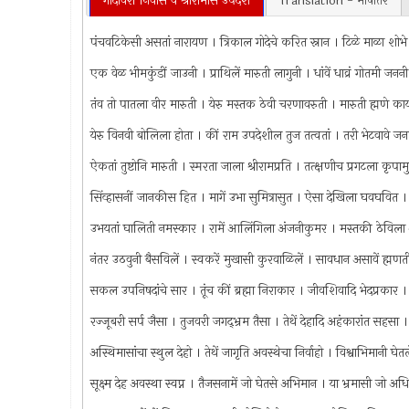
गोदावरीं निवास व श्रीरामास उपदेश
Translation - भाषांतर
पंचवटिकेसी असतां नारायण । त्रिकाल गोदेचे करित स्नान । टिळे माळा शोभे
एक वेळ भीमकुंडीं जाउनी । प्राथिलें मारुती लागुनी । धांवें धाव्रं गोतमी जनन
तंव तो पातला वीर मारुती । येरु मस्तक ठेवी चरणावरुती । मारुती ह्मणे काय
येरु विनवी बोलिला होता । कीं राम उपदेशील तुज तत्वतां । तरी भेटवावे
ऐकतां तुष्टोनि मारुती । स्मरता जाला श्रीरामप्रति । तत्क्षणीच प्रगटला कृपामु
सिंव्हासनीं जानकीस हित । मागें उभा सुमित्रासुत । ऐसा देखिला घवघवित
उभयतां घालिती नमस्कार । रामें आलिंगिला अंजनीकुमर । मस्तकी ठेवि
नंतर उठवुनी बैसविलें । स्वकरें मुखासी कुरवाळिलें । सावधान असावें ह्म
सकल उपनिषदांचे सार । तूंच कीं ब्रह्मा निराकार । जीवशिवादि भेदप्रकार ।
रज्जूबरी सर्प जैसा । तुजवरी जगद्‌भ्रम तैसा । तेथें देहादि अहंकारांत सहसा 
अस्थिमासांचा स्थुल देहो । तेथें जागृति अवस्थेचा निर्वाहो । विश्वाभिमानी 
सूक्ष्म देह अवस्था स्वप्न । तैजसनामें जो घेतसे अभिमान । या भ्रमासी जो अध