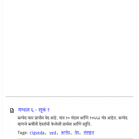
मण्डल ६ - सूक्तं १
ऋग्वेद फार प्राचीन वेद आहे. यात १० मंडल आणि १०५५२ मंत्र आहेत. ऋग्वेद
म्हणजे ऋषींनी देवतांची केलेली प्रार्थना आणि स्तुति.
Tags:
rigveda
,
ved
,
ऋग्वेद
,
वेद
,
संस्कृत