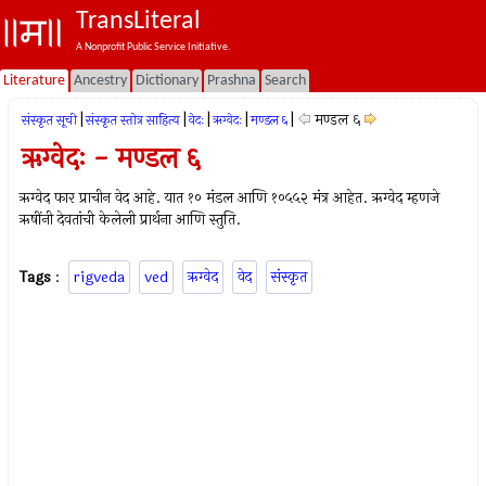
TransLiteral
A Nonprofit Public Service Initiative.
Literature
Ancestry
Dictionary
Prashna
Search
|
|
|
|
|
मण्डल ६
संस्कृत सूची
संस्कृत स्तोत्र साहित्य
वेदः
ऋग्वेदः
मण्डल ६
ऋग्वेदः - मण्डल ६
ऋग्वेद फार प्राचीन वेद आहे. यात १० मंडल आणि १०५५२ मंत्र आहेत. ऋग्वेद म्हणजे
ऋषींनी देवतांची केलेली प्रार्थना आणि स्तुति.
Tags
:
rigveda
ved
ऋग्वेद
वेद
संस्कृत