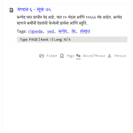
मण्डल ६ - सूक्तं ७५
ऋग्वेद फार प्राचीन वेद आहे. यात १० मंडल आणि १०५५२ मंत्र आहेत. ऋग्वेद
म्हणजे ऋषींनी देवतांची केलेली प्रार्थना आणि स्तुति.
Tags:
rigveda
,
ved
,
ऋग्वेद
,
वेद
,
संस्कृत
Type: PAGE | Rank: 1 | Lang: N/A
Folder
Page
Word/Phrase
Person