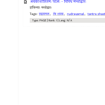
अथैकाशीतितमः पटलः - विविध मन्त्रोद्धारः
हाकिन्याः मन्त्रोद्धारः
Tags:
रूद्रयामल
,
तंत्र शास्त्र
,
rudrayamal
,
tantra shas
Type: PAGE | Rank: 1 | Lang: N/A