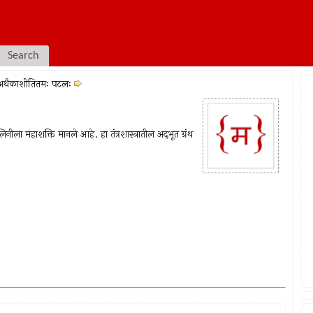
Search
अथैकाशीतितमः पटलः
ला महाशक्ति मानले आहे. हा तंत्रशास्त्रातील अद्‍भूत ग्रंथ