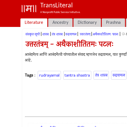
TransLiteral
A Nonprofit Public Service Initiative.
Literature
Ancestry
Dictionary
Prashna
|
|
|
|
|
|
संस्कृत सूची
शास्त्रः
तंत्र शास्त्रः
रूद्रयामल
उत्तरतंत्रम्
अथैकाशीतितमः पटलः
उत्तरतंत्रम् - अथैकाशीतितमः पटलः
आनंदभैरव आणि आनंदभैरवी यांच्यातील संवाद म्हणजेच रूद्रयामल, यात कुण्डलिनी
आहे.
Tags
:
rudrayamal
tantra shastra
तंत्र शास्त्र
रूद्रयामल