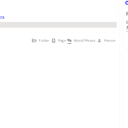
न
tra
स
Folder
Page
Word/Phrase
Person