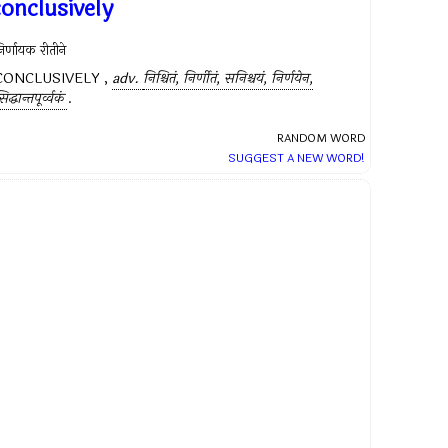
conclusively
िर्णायक रीतीने
CONCLUSIVELY ,
adv.
निश्चितं, निर्णीतं, सनिश्चयं, निर्णयेन,
िद्धान्तपूर्व्वकं
.
RANDOM WORD
SUGGEST A NEW WORD!