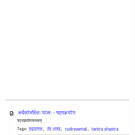
अथैकोनत्रिंशः पटलः - षट्‍चक्रयोगः
षट्‍चक्रयोगकथनम्
Tags:
रूद्रयामल
,
तंत्र शास्त्र
,
rudrayamal
,
tantra shastra