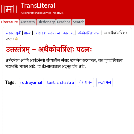
TransLiteral
A Nonprofit Public Service Initiative.
Literature
Ancestry
Dictionary
Prashna
Search
|
|
|
|
|
|
अथैकोनत्रिंशः
संस्कृत सूची
शास्त्रः
तंत्र शास्त्रः
रूद्रयामल
उत्तरतंत्रम्
अथैकोनत्रिंशः पटलः
पटलः
उत्तरतंत्रम् - अथैकोनत्रिंशः पटलः
आनंदभैरव आणि आनंदभैरवी यांच्यातील संवाद म्हणजेच रूद्रयामल, यात कुण्डलिनीला
महाशक्ति मानले आहे. हा तंत्रशास्त्रातील अद्‍भूत ग्रंथ आहे.
Tags
:
rudrayamal
tantra shastra
तंत्र शास्त्र
रूद्रयामल