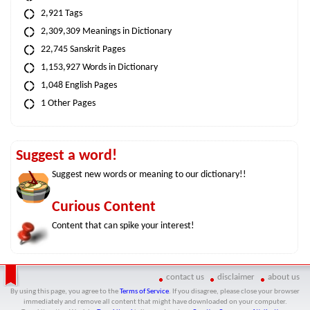
2,921 Tags
2,309,309 Meanings in Dictionary
22,745 Sanskrit Pages
1,153,927 Words in Dictionary
1,048 English Pages
1 Other Pages
Suggest a word!
Suggest new words or meaning to our dictionary!!
Curious Content
Content that can spike your interest!
contact us
disclaimer
about us
By using this page, you agree to the
Terms of Service
. If you disagree, please close your browser
immediately and remove all content that might have downloaded on your computer.