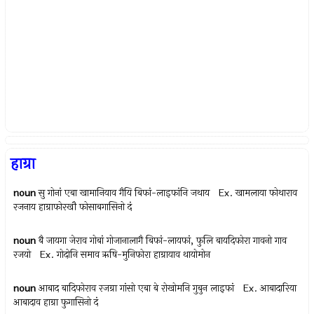
हाग्रा
noun
सु गोनां एबा खामानियाव गैयि बिफां-लाइफांनि जथाय Ex.
खामलाया फोथाराव
रजनाय हाग्राफोरखौ फोसाबगासिनो दं
noun
बै जायगा जेराव गोबां गोजानालागै बिफां-लायफां, फुलि बायदिफोरा गावनो गाव
रजयो Ex.
गोदोनि समाव ऋषि-मुनिफोरा हाग्रायाव थायोमोन
noun
आबाद बादिफोराव रजग्रा गांसो एबा बे रोखोमनि गुबुन लाइफां Ex.
आबादारिया
आबादाव हाग्रा फुगासिनो दं