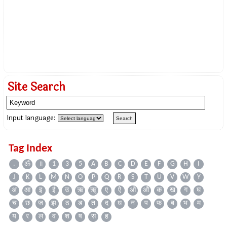
Site Search
Input language:
Tag Index
.
ॐ
॥
1
3
5
A
B
C
D
E
F
G
H
I
J
K
L
M
N
O
P
Q
R
S
T
U
V
W
Y
अ
आ
इ
ई
उ
ऋ
ॠ
ए
ऐ
ओ
औ
क
ख
ग
घ
च
छ
ज
झ
ठ
ड
त
द
ध
न
प
फ
ब
भ
म
य
र
ल
व
श
ष
स
ह