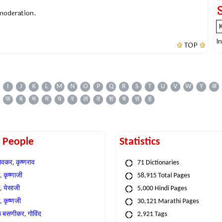
 moderation.
I
TOP
I
J
K
L
M
N
O
P
Q
R
S
T
U
V
W
Y
अ
फ
ब
भ
म
य
र
ल
व
श
ष
स
ह
t People
Statistics
वकर, कृष्णराव
71 Dictionaries
 कृष्णाजी
58,915 Total Pages
, येसाजी
5,000 Hindi Pages
, कृष्णजी
30,121 Marathi Pages
े बसणीकर, गोविंद
2,921 Tags