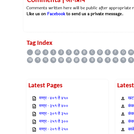
Comments | अभिप्राय
Comments written here will be public after appropriate
Like us on
Facebook
to send us a private message.
Tag Index
.
ॐ
॥
1
3
5
A
B
C
D
E
F
G
H
ख
ग
घ
च
छ
ज
झ
ठ
ड
त
द
ध
न
प
Latest Pages
Lates
मन्त्र - ४०१ ते ४५०
खटा
मन्त्र - ३५१ ते ४००
कंक,
मन्त्र - ३०१ ते ३५०
कंक
मन्त्र - २५१ ते ३००
कंक
मन्त्र - २०१ ते २५०
काळ