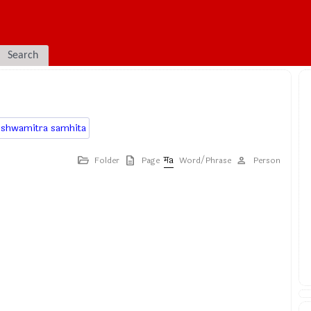
Search
ishwamitra samhita
Folder
Page
Word/Phrase
Person