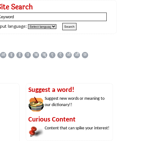
Site Search
nput language:
आ
इ
ई
उ
ऋ
ॠ
ए
ऐ
ओ
औ
क
Suggest a word!
Suggest new words or meaning to
our dictionary!!
Curious Content
Content that can spike your interest!