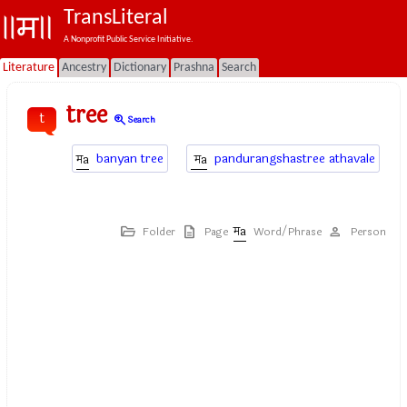
TransLiteral
A Nonprofit Public Service Initiative.
Literature
Ancestry
Dictionary
Prashna
Search
tree
t
zoom_in
Search
banyan tree
pandurangshastree athavale
Folder
Page
Word/Phrase
Person