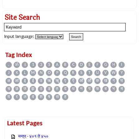
Site Search
Input language:
Tag Index
.
ॐ
॥
1
3
5
A
B
C
D
E
F
G
H
I
J
K
L
M
N
O
P
Q
R
S
T
U
V
W
Y
अ
आ
इ
ई
उ
ऋ
ॠ
ए
ऐ
ओ
औ
क
ख
ग
घ
च
छ
ज
झ
ठ
ड
त
द
ध
न
प
फ
ब
भ
म
य
र
ल
व
श
ष
स
ह
Latest Pages
मन्त्र - ४०१ ते ४५०