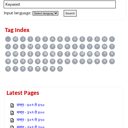
Input language:
Tag Index
.
ॐ
॥
1
3
5
A
B
C
D
E
F
G
H
I
J
K
L
M
N
O
P
Q
R
S
T
U
V
W
Y
अ
आ
इ
ई
उ
ऋ
ॠ
ए
ऐ
ओ
औ
क
ख
ग
घ
च
छ
ज
झ
ठ
ड
त
द
ध
न
प
फ
ब
भ
म
य
र
ल
व
श
ष
स
ह
Latest Pages
मन्त्र - ४०१ ते ४५०
मन्त्र - ३५१ ते ४००
मन्त्र - ३०१ ते ३५०
मन्त्र - २५१ ते ३००