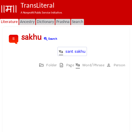
TransLiteral
A Nonprofit Public Service Initiative.
Literature
Ancestry
Dictionary
Prashna
Search
sakhu
s
zoom_in
Search
sant sakhu
Folder
Page
Word/Phrase
Person