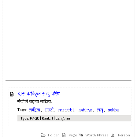
दास कविकृत सखु चरित्र
संकीर्ण वाड्मय साहित्य.
Tags:
साहित्य
,
मराठी
,
marathi
,
sahitya
,
सखु
,
sakhu
Type: PAGE | Rank: 1 | Lang: mr
Folder
Page
Word/Phrase
Person