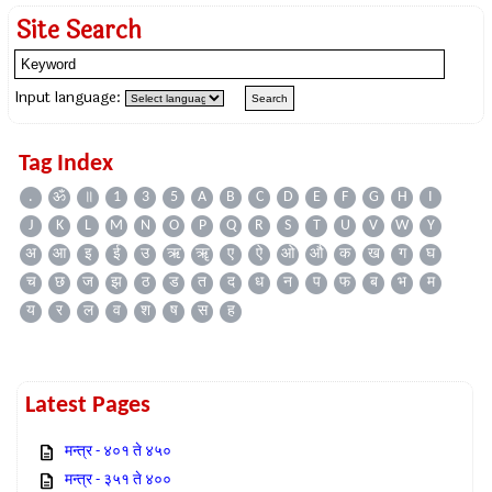
Site Search
Input language:
Tag Index
.
ॐ
॥
1
3
5
A
B
C
D
E
F
G
H
I
J
K
L
M
N
O
P
Q
R
S
T
U
V
W
Y
अ
आ
इ
ई
उ
ऋ
ॠ
ए
ऐ
ओ
औ
क
ख
ग
घ
च
छ
ज
झ
ठ
ड
त
द
ध
न
प
फ
ब
भ
म
य
र
ल
व
श
ष
स
ह
Latest Pages
मन्त्र - ४०१ ते ४५०
मन्त्र - ३५१ ते ४००