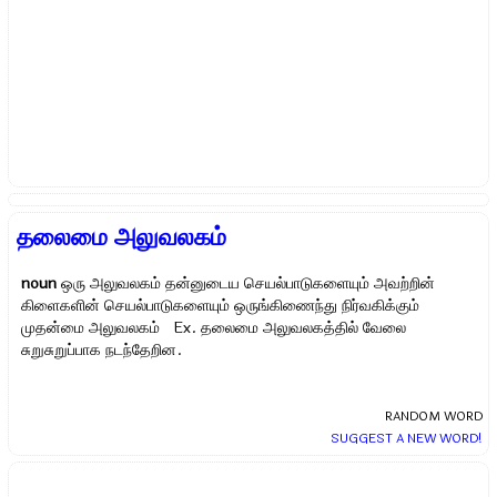
தலைமை அலுவலகம்
noun
ஒரு அலுவலகம் தன்னுடைய செயல்பாடுகளையும் அவற்றின்
கிளைகளின் செயல்பாடுகளையும் ஒருங்கிணைந்து நிர்வகிக்கும்
முதன்மை அலுவலகம் Ex.
தலைமை அலுவலகத்தில் வேலை
சுறுசுறுப்பாக நடந்தேறின.
RANDOM WORD
SUGGEST A NEW WORD!