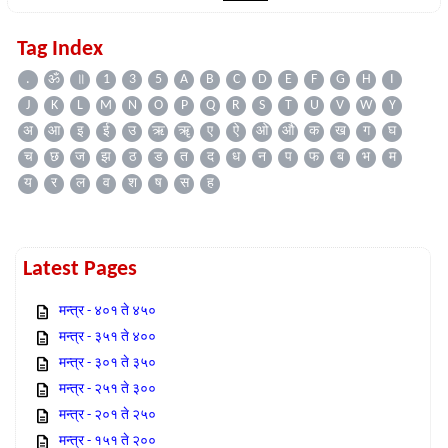
Tag Index
.
ॐ
॥
1
3
5
A
B
C
D
E
F
G
H
I
J
K
L
M
N
O
P
Q
R
S
T
U
V
W
Y
अ
आ
इ
ई
उ
ऋ
ॠ
ए
ऐ
ओ
औ
क
ख
ग
घ
च
छ
ज
झ
ठ
ड
त
द
ध
न
प
फ
ब
भ
म
य
र
ल
व
श
ष
स
ह
Latest Pages
मन्त्र - ४०१ ते ४५०
मन्त्र - ३५१ ते ४००
मन्त्र - ३०१ ते ३५०
मन्त्र - २५१ ते ३००
मन्त्र - २०१ ते २५०
मन्त्र - १५१ ते २००