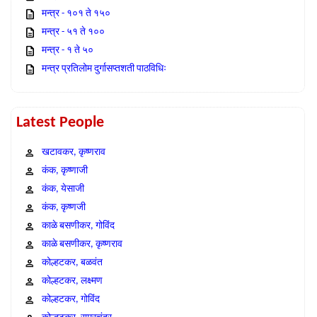
मन्त्र - १०१ ते १५०
मन्त्र - ५१ ते १००
मन्त्र - १ ते ५०
मन्त्र प्रतिलोम दुर्गासप्तशती पाठविधिः
Latest People
खटावकर, कृष्णराव
कंक, कृष्णाजी
कंक, येसाजी
कंक, कृष्णजी
काळे बसणीकर, गोविंद
काळे बसणीकर, कृष्णराव
कोल्हटकर, बळवंत
कोल्हटकर, लक्ष्मण
कोल्हटकर, गोविंद