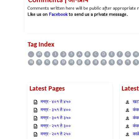
Comments | अभिप्राय
Comments written here will be public after appropriate
Like us on
Facebook
to send us a private message.
Tag Index
.
ॐ
॥
1
3
5
A
B
C
D
E
F
G
H
ख
ग
घ
च
छ
ज
झ
ठ
ड
त
द
ध
न
प
Latest Pages
Lates
मन्त्र - ४०१ ते ४५०
खटा
मन्त्र - ३५१ ते ४००
कंक,
मन्त्र - ३०१ ते ३५०
कंक
मन्त्र - २५१ ते ३००
कंक
मन्त्र - २०१ ते २५०
काळ