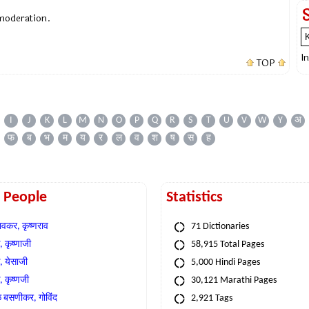
 moderation.
I
TOP
I
J
K
L
M
N
O
P
Q
R
S
T
U
V
W
Y
अ
फ
ब
भ
म
य
र
ल
व
श
ष
स
ह
t People
Statistics
वकर, कृष्णराव
71 Dictionaries
 कृष्णाजी
58,915 Total Pages
, येसाजी
5,000 Hindi Pages
, कृष्णजी
30,121 Marathi Pages
े बसणीकर, गोविंद
2,921 Tags