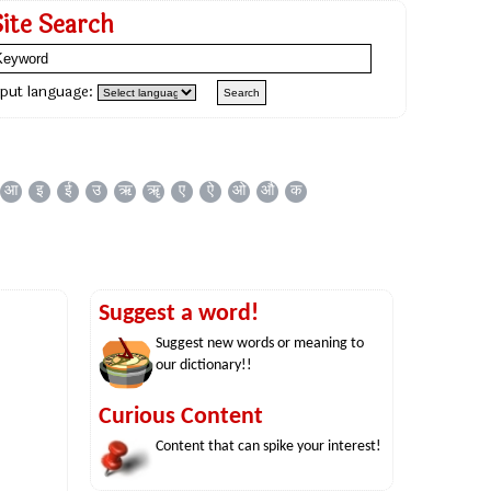
Site Search
nput language:
आ
इ
ई
उ
ऋ
ॠ
ए
ऐ
ओ
औ
क
Suggest a word!
Suggest new words or meaning to
our dictionary!!
Curious Content
Content that can spike your interest!