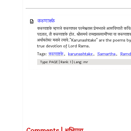
करुणाष्टके
करुणाष्टके म्हणजे करुणाघन परमेश्वरास प्रेमभराने आळविणारी कविता.
पडतात, ती करुणाष्टके होत. श्रीसमर्थ रामदासस्वामींच्या या करुणाष
अर्थाबरोबर मनाने रमावे."Karunashtake" are the poem
true devotion of Lord Rama.
Tags:
करुणाष्टके
,
karunashtake
,
Samartha
,
Ramd
Type: PAGE | Rank: 1 | Lang: mr