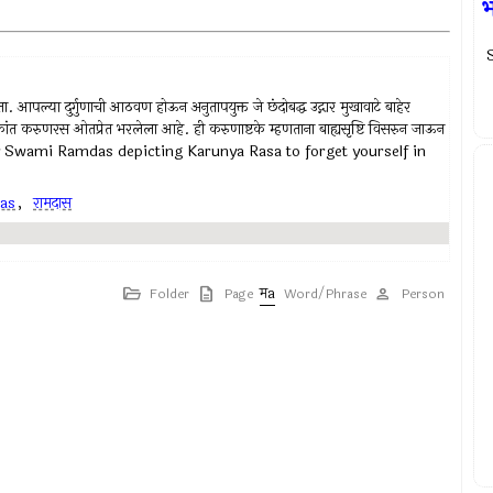
S
 आपल्या दुर्गुणाची आठवण होऊन अनुतापयुक्त जे छंदोबद्ध उद्गार मुखावाटे बाहेर
्टकांत करुणरस ओतप्रेत भरलेला आहे. ही करुणाष्टके म्हणताना बाह्यसृष्टि विसरुन जाऊन
s by Swami Ramdas depicting Karunya Rasa to forget yourself in
as
,
रामदास
Folder
Page
Word/Phrase
Person