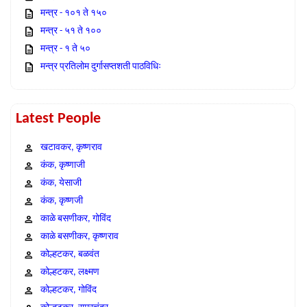
मन्त्र - १०१ ते १५०
मन्त्र - ५१ ते १००
मन्त्र - १ ते ५०
मन्त्र प्रतिलोम दुर्गासप्तशती पाठविधिः
Latest People
खटावकर, कृष्णराव
कंक, कृष्णाजी
कंक, येसाजी
कंक, कृष्णजी
काळे बसणीकर, गोविंद
काळे बसणीकर, कृष्णराव
कोल्हटकर, बळवंत
कोल्हटकर, लक्ष्मण
कोल्हटकर, गोविंद