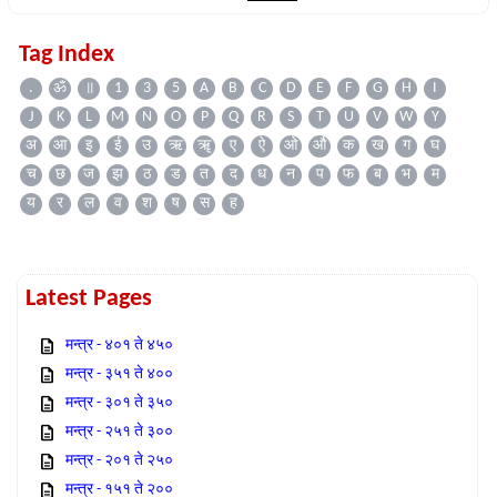
Tag Index
.
ॐ
॥
1
3
5
A
B
C
D
E
F
G
H
I
J
K
L
M
N
O
P
Q
R
S
T
U
V
W
Y
अ
आ
इ
ई
उ
ऋ
ॠ
ए
ऐ
ओ
औ
क
ख
ग
घ
च
छ
ज
झ
ठ
ड
त
द
ध
न
प
फ
ब
भ
म
य
र
ल
व
श
ष
स
ह
Latest Pages
मन्त्र - ४०१ ते ४५०
मन्त्र - ३५१ ते ४००
मन्त्र - ३०१ ते ३५०
मन्त्र - २५१ ते ३००
मन्त्र - २०१ ते २५०
मन्त्र - १५१ ते २००