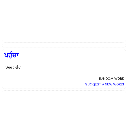
ਪਹੁੰਚਾ
See : ਗੁੱਟ
RANDOM WORD
SUGGEST A NEW WORD!