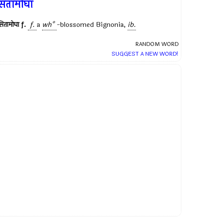
ितामोघा
ितामोघा
f.
f.
a
wh°
-blossomed
Bignonia
,
ib.
RANDOM WORD
SUGGEST A NEW WORD!