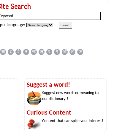
Site Search
nput language:
आ
इ
ई
उ
ऋ
ॠ
ए
ऐ
ओ
औ
क
Suggest a word!
Suggest new words or meaning to
our dictionary!!
Curious Content
Content that can spike your interest!