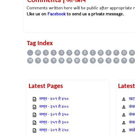
Comments | अभिप्राय
Comments written here will be public after appropriate
Like us on
Facebook
to send us a private message.
Tag Index
.
ॐ
॥
1
3
5
A
B
C
D
E
F
G
H
ख
ग
घ
च
छ
ज
झ
ठ
ड
त
द
ध
न
प
Latest Pages
Lates
मन्त्र - ४०१ ते ४५०
खटा
मन्त्र - ३५१ ते ४००
कंक,
मन्त्र - ३०१ ते ३५०
कंक
मन्त्र - २५१ ते ३००
कंक
मन्त्र - २०१ ते २५०
काळ