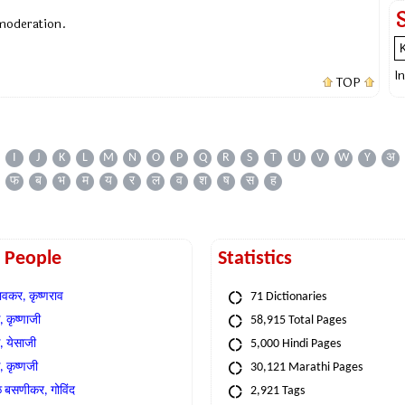
 moderation.
I
TOP
I
J
K
L
M
N
O
P
Q
R
S
T
U
V
W
Y
अ
फ
ब
भ
म
य
र
ल
व
श
ष
स
ह
t People
Statistics
वकर, कृष्णराव
71 Dictionaries
 कृष्णाजी
58,915 Total Pages
, येसाजी
5,000 Hindi Pages
, कृष्णजी
30,121 Marathi Pages
े बसणीकर, गोविंद
2,921 Tags