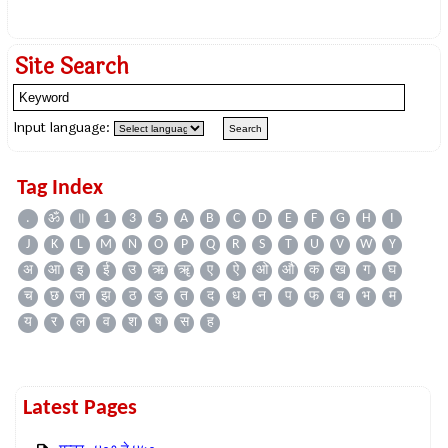
Site Search
Input language:
Tag Index
.
ॐ
॥
1
3
5
A
B
C
D
E
F
G
H
I
J
K
L
M
N
O
P
Q
R
S
T
U
V
W
Y
अ
आ
इ
ई
उ
ऋ
ॠ
ए
ऐ
ओ
औ
क
ख
ग
घ
च
छ
ज
झ
ठ
ड
त
द
ध
न
प
फ
ब
भ
म
य
र
ल
व
श
ष
स
ह
Latest Pages