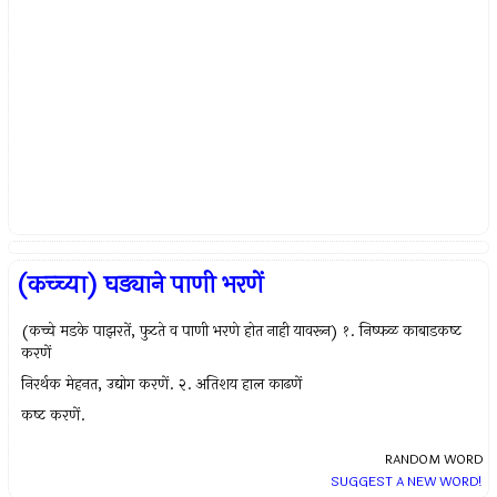
(कच्च्या) घड्याने पाणी भरणें
(कच्चे मडके पाझरतें, फुटते व पाणी भरणे होत नाही यावरून) १. निष्‍फळ काबाडकष्‍ट
करणें
निरर्थक मेहनत, उद्योग करणें. २. अतिशय हाल काढणें
कष्‍ट करणें.
RANDOM WORD
SUGGEST A NEW WORD!