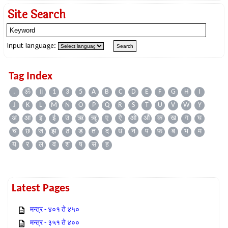
Site Search
Input language:
Tag Index
.
ॐ
॥
1
3
5
A
B
C
D
E
F
G
H
I
J
K
L
M
N
O
P
Q
R
S
T
U
V
W
Y
अ
आ
इ
ई
उ
ऋ
ॠ
ए
ऐ
ओ
औ
क
ख
ग
घ
च
छ
ज
झ
ठ
ड
त
द
ध
न
प
फ
ब
भ
म
य
र
ल
व
श
ष
स
ह
Latest Pages
मन्त्र - ४०१ ते ४५०
मन्त्र - ३५१ ते ४००