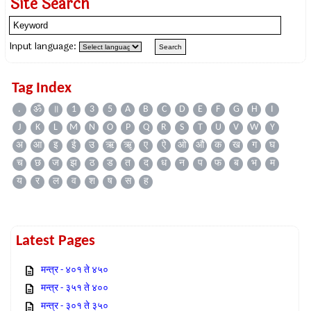
Site Search
Input language:
Tag Index
.
ॐ
॥
1
3
5
A
B
C
D
E
F
G
H
I
J
K
L
M
N
O
P
Q
R
S
T
U
V
W
Y
अ
आ
इ
ई
उ
ऋ
ॠ
ए
ऐ
ओ
औ
क
ख
ग
घ
च
छ
ज
झ
ठ
ड
त
द
ध
न
प
फ
ब
भ
म
य
र
ल
व
श
ष
स
ह
Latest Pages
मन्त्र - ४०१ ते ४५०
मन्त्र - ३५१ ते ४००
मन्त्र - ३०१ ते ३५०