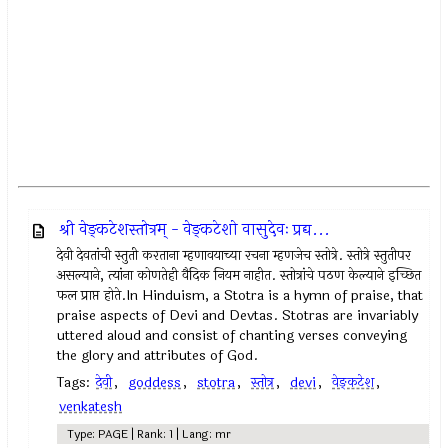
श्री वेङ्कटेशस्तोत्रम् - वेङ्कटेशो वासुदेवः प्रद्य...
देवी देवतांची स्तुती करताना म्हणावयाच्या रचना म्हणजेच स्तोत्रे. स्तोत्रे स्तुतीपर
असल्याने, त्यांना कोणतेही वैदिक नियम नाहीत. स्तोत्रांचे पठण केल्याने इच्छित
फल प्राप्त होते.In Hinduism, a Stotra is a hymn of praise, that
praise aspects of Devi and Devtas. Stotras are invariably
uttered aloud and consist of chanting verses conveying
the glory and attributes of God.
Tags:
देवी
,
goddess
,
stotra
,
स्तोत्र
,
devi
,
वेङ्कटेश
,
venkatesh
Type: PAGE | Rank: 1 | Lang: mr