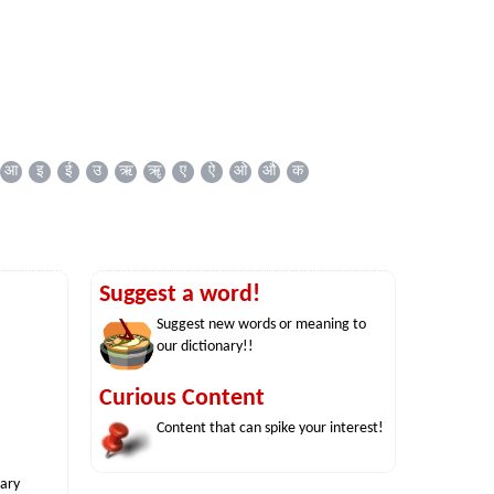
आ
इ
ई
उ
ऋ
ॠ
ए
ऐ
ओ
औ
क
Suggest a word!
Suggest new words or meaning to
our dictionary!!
Curious Content
Content that can spike your interest!
nary