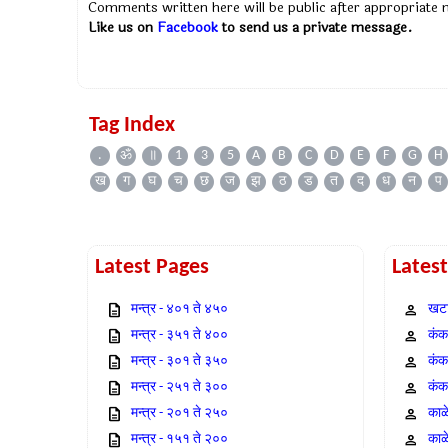
Comments written here will be public after appropriate
Like us on
Facebook
to send us a private message.
Tag Index
.
ॐ
॥
1
3
5
A
B
C
D
E
F
G
H
ख
ग
घ
च
छ
ज
झ
ठ
ड
त
द
ध
न
प
Latest Pages
Lates
मन्त्र - ४०१ ते ४५०
खटा
मन्त्र - ३५१ ते ४००
कंक,
मन्त्र - ३०१ ते ३५०
कंक
मन्त्र - २५१ ते ३००
कंक
मन्त्र - २०१ ते २५०
काळ
मन्त्र - १५१ ते २००
काळ