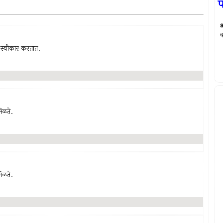
प
ब
धा स्वीकार करतात.
मिळते.
मिळते.