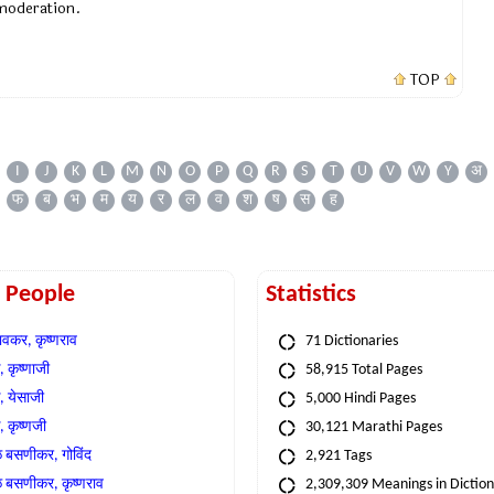
 moderation.
TOP
I
J
K
L
M
N
O
P
Q
R
S
T
U
V
W
Y
अ
फ
ब
भ
म
य
र
ल
व
श
ष
स
ह
t People
Statistics
वकर, कृष्णराव
71 Dictionaries
 कृष्णाजी
58,915 Total Pages
, येसाजी
5,000 Hindi Pages
, कृष्णजी
30,121 Marathi Pages
े बसणीकर, गोविंद
2,921 Tags
े बसणीकर, कृष्णराव
2,309,309 Meanings in Dictio