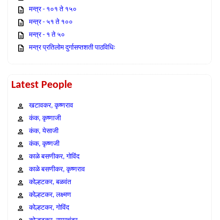
मन्त्र - १०१ ते १५०
मन्त्र - ५१ ते १००
मन्त्र - १ ते ५०
मन्त्र प्रतिलोम दुर्गासप्तशती पाठविधिः
Latest People
खटावकर, कृष्णराव
कंक, कृष्णाजी
कंक, येसाजी
कंक, कृष्णजी
काळे बसणीकर, गोविंद
काळे बसणीकर, कृष्णराव
कोल्हटकर, बळवंत
कोल्हटकर, लक्ष्मण
कोल्हटकर, गोविंद