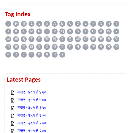
Tag Index
.
ॐ
॥
1
3
5
A
B
C
D
E
F
G
H
I
J
K
L
M
N
O
P
Q
R
S
T
U
V
W
Y
अ
आ
इ
ई
उ
ऋ
ॠ
ए
ऐ
ओ
औ
क
ख
ग
घ
च
छ
ज
झ
ठ
ड
त
द
ध
न
प
फ
ब
भ
म
य
र
ल
व
श
ष
स
ह
Latest Pages
मन्त्र - ४०१ ते ४५०
मन्त्र - ३५१ ते ४००
मन्त्र - ३०१ ते ३५०
मन्त्र - २५१ ते ३००
मन्त्र - २०१ ते २५०
मन्त्र - १५१ ते २००