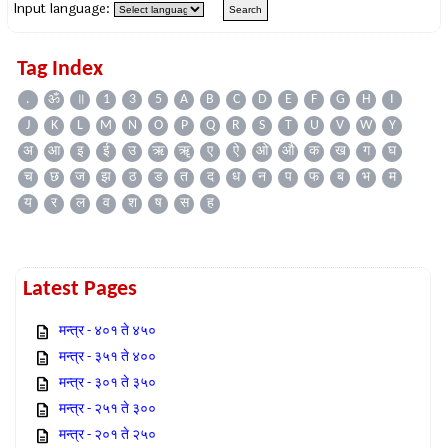
Input language:
Tag Index
.
ॐ
॥
1
3
5
A
B
C
D
E
F
G
H
I
J
K
L
M
N
O
P
Q
R
S
T
U
V
W
Y
अ
आ
इ
ई
उ
ऋ
ॠ
ए
ऐ
ओ
औ
क
ख
ग
घ
च
छ
ज
झ
ठ
ड
त
द
ध
न
प
फ
ब
भ
म
य
र
ल
व
श
ष
स
ह
Latest Pages
मन्त्र - ४०१ ते ४५०
मन्त्र - ३५१ ते ४००
मन्त्र - ३०१ ते ३५०
मन्त्र - २५१ ते ३००
मन्त्र - २०१ ते २५०