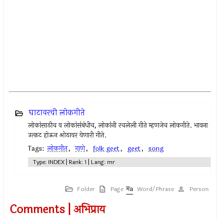
घाटावरची लोकगीते
लोकांसाठीच व लोकांसंबंधीच, लोकांनी रचलेली गीते म्हणजेच लोकगीते. भावना
उत्कट होऊन ओठावर येणारी गीते.
Tags:
लोकगीत
,
गाणे
,
folk geet
,
geet
,
song
Type: INDEX | Rank: 1 | Lang: mr
Folder
Page
Word/Phrase
Person
Comments | अभिप्राय