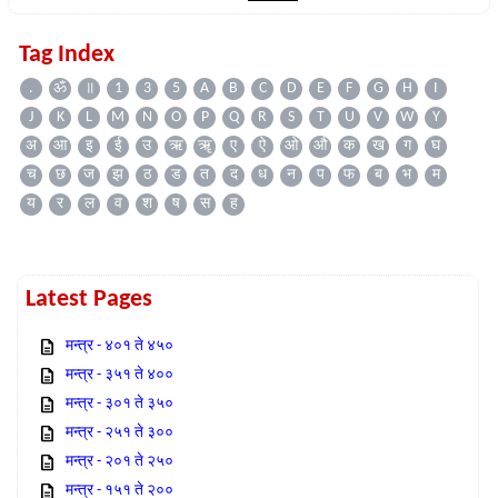
Tag Index
.
ॐ
॥
1
3
5
A
B
C
D
E
F
G
H
I
J
K
L
M
N
O
P
Q
R
S
T
U
V
W
Y
अ
आ
इ
ई
उ
ऋ
ॠ
ए
ऐ
ओ
औ
क
ख
ग
घ
च
छ
ज
झ
ठ
ड
त
द
ध
न
प
फ
ब
भ
म
य
र
ल
व
श
ष
स
ह
Latest Pages
मन्त्र - ४०१ ते ४५०
मन्त्र - ३५१ ते ४००
मन्त्र - ३०१ ते ३५०
मन्त्र - २५१ ते ३००
मन्त्र - २०१ ते २५०
मन्त्र - १५१ ते २००