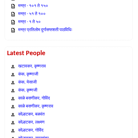
मन्त्र - १०१ ते १५०
मन्त्र - ५१ ते १००
मन्त्र - १ ते ५०
मन्त्र प्रतिलोम दुर्गासप्तशती पाठविधिः
Latest People
खटावकर, कृष्णराव
कंक, कृष्णाजी
कंक, येसाजी
कंक, कृष्णजी
काळे बसणीकर, गोविंद
काळे बसणीकर, कृष्णराव
कोल्हटकर, बळवंत
कोल्हटकर, लक्ष्मण
कोल्हटकर, गोविंद