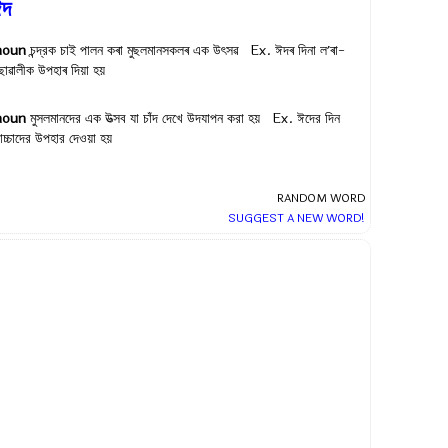
ঈদ
noun
চন্দ্রক চাই পালন কৰা মুছলমানসকলৰ এক উৎসৱ Ex.
ঈদৰ দিনা লʼৰা-
োৱালীক উপহাৰ দিয়া হয়
noun
মুসলমানদের এক উত্সব যা চাঁদ দেখে উদযাপন করা হয় Ex.
ঈদের দিন
াচ্চাদের উপহার দেওয়া হয়
RANDOM WORD
SUGGEST A NEW WORD!