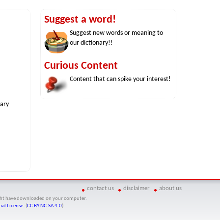
Suggest a word!
Suggest new words or meaning to
our dictionary!!
Curious Content
Content that can spike your interest!
nary
contact us
disclaimer
about us
might have downloaded on your computer.
al License
. (
CC BY-NC-SA 4.0
)