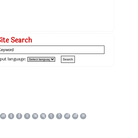
Site Search
nput language:
आ
इ
ई
उ
ऋ
ॠ
ए
ऐ
ओ
औ
क