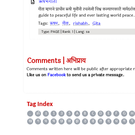
ऋषभगीता
गीता म्हणजे प्राचीन ऋषी मुनींनी रचलेली विश्व कल्याणकारी मा
guide to peaceful life and ever lasting world peace.
Tags:
ऋषभ
,
गीता
,
rishabh
,
Gita
Type: PAGE | Rank: 1 | Lang: sa
Comments | अभिप्राय
Comments written here will be public after appropriate
Like us on
Facebook
to send us a private message.
Tag Index
.
ॐ
॥
1
3
5
A
B
C
D
E
F
G
H
ख
ग
घ
च
छ
ज
झ
ठ
ड
त
द
ध
न
प