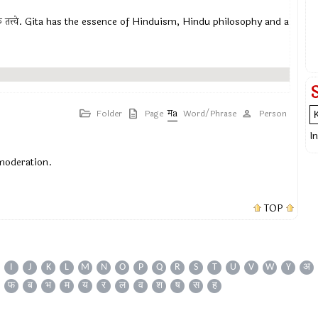
र्गदर्शक तत्त्वे. Gita has the essence of Hinduism, Hindu philosophy and a
Folder
Page
Word/Phrase
Person
I
 moderation.
TOP
I
J
K
L
M
N
O
P
Q
R
S
T
U
V
W
Y
अ
फ
ब
भ
म
य
र
ल
व
श
ष
स
ह