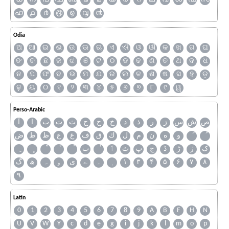
ഹ
൧
൪
൫
൭
൮
൯
Odia
ଅ
ଆ
ଇ
ଈ
ଉ
ଊ
ଋ
ଏ
ଐ
ଓ
ଔ
କ
ଖ
ଗ
ଘ
ଙ
ଚ
ଛ
ଜ
ଝ
ଞ
ଟ
ଠ
ଡ
ଢ
ଣ
ତ
ଥ
ଦ
ଧ
ନ
ପ
ଫ
ବ
ଭ
ମ
ଯ
ର
ଲ
ଳ
ଶ
ଷ
ସ
ହ
ଡ଼
ଢ଼
ୟ
୦
୧
୨
୩
୪
୫
୬
୭
୮
୯
ୱ
Perso-Arabic
ص
ش
س
ز
ر
ذ
د
خ
ح
ج
ث
ت
ب
ا
آ
و
ه
ن
م
ل
ك
ق
ف
غ
ع
ظ
ط
ض
ک
ژ
ڑ
ڈ
چ
پ
ٹ
ٲ
ٮ
گ
ھ
ہ
ۄ
ی
ے
۔
۱
۳
۴
۵
۶
۷
۸
۹
Latin
0
1
2
3
4
5
6
7
8
9
A
B
F
H
N
U
V
W
Y
c
d
e
g
i
j
k
l
m
o
p