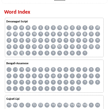
Word Index
Devanagari Script
ँ
अः
अं
अ
आ
इ
ई
उ
ऊ
ऋ
ऌ
ऍ
ए
ऐ
ऑ
ओ
औ
क
क्ष
ख
ग
घ
ङ
च
छ
ज्ञ
ज
झ
ञ
ट
ठ
ड
ढ
ण
त्र
त
थ
द
ध
न
ऩ
प
फ
ब
भ
म
य
र
ऱ
ल
ळ
व
श
श्र
ष
स
ह
ॐ
ज़
फ़
य़
ॠ
ॡ
०
१
२
३
४
५
६
७
८
९
Bengali-Assamese
ঁ
ং
অ
আ
ই
ঈ
উ
ঊ
ঋ
এ
ঐ
ও
ঔ
ক
খ
গ
ঘ
ঙ
চ
ছ
জ
ঝ
ঞ
ঠ
ড
ঢ
ণ
ত
থ
দ
ধ
ন
প
ফ
ব
ভ
ম
য
র
ল
শ
ষ
স
হ
য়
০
১
২
৩
৪
৫
৬
৭
৮
৯
ৰ
ৱ
Gujrati Lipi
અ
આ
ઇ
ઈ
ઉ
ઊ
ઋ
ઍ
એ
ઐ
ઑ
ઓ
ઔ
ક
ખ