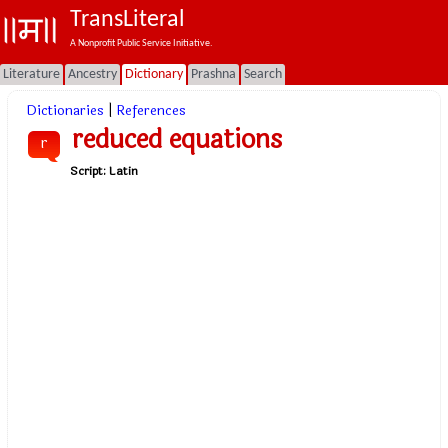
TransLiteral
A Nonprofit Public Service Initiative.
Literature
Ancestry
Dictionary
Prashna
Search
Dictionaries
|
References
reduced equations
r
Script:
Latin