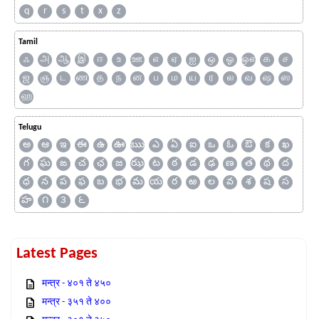
q
r
s
t
x
z
Tamil
ஃ
அ
ஆ
இ
ஈ
உ
ஊ
எ
ஏ
ஐ
ஒ
ஓ
ஔ
க
ச
ஜ
ஞ
ட
ண
த
ந
ன
ப
ம
ய
ர
ல
வ
ஷ
ஸ
ஹ
Telugu
అ
ఆ
ఇ
ఈ
ఉ
ఊ
ఋ
ఎ
ఏ
ఐ
ఒ
ఓ
ఔ
క
ఖ
గ
ఘ
ఙ
చ
ఛ
జ
ఝ
ట
ఠ
డ
ఢ
ణ
త
థ
ద
ధ
న
ప
ఫ
బ
భ
మ
య
ర
ఱ
ల
వ
శ
ష
స
హ
౧
౩
౬
Latest Pages
मन्त्र - ४०१ ते ४५०
मन्त्र - ३५१ ते ४००