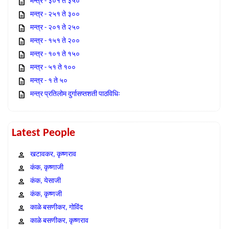
मन्त्र - ३०१ ते ३५०
मन्त्र - २५१ ते ३००
मन्त्र - २०१ ते २५०
मन्त्र - १५१ ते २००
मन्त्र - १०१ ते १५०
मन्त्र - ५१ ते १००
मन्त्र - १ ते ५०
मन्त्र प्रतिलोम दुर्गासप्तशती पाठविधिः
Latest People
खटावकर, कृष्णराव
कंक, कृष्णाजी
कंक, येसाजी
कंक, कृष्णजी
काळे बसणीकर, गोविंद
काळे बसणीकर, कृष्णराव