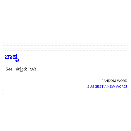
ಬಾಷ್ಪ
See : ಕಣ್ಣೀರು, ಆವಿ
RANDOM WORD
SUGGEST A NEW WORD!