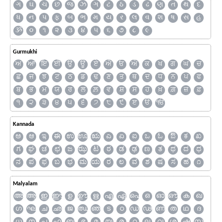
ગ
ઘ
ચ
છ
જ
ઝ
ઞ
ટ
ઠ
ડ
ઢ
ણ
ત
થ
દ
ધ
ન
પ
ફ
બ
ભ
મ
ય
ર
લ
વ
શ
ષ
સ
હ
ૐ
૦
૧
૨
૩
૪
૫
૬
૭
૮
૯
Gurmukhi
ਅ
ਆ
ਇ
ਈ
ਉ
ਊ
ਏ
ਐ
ਓ
ਔ
ਕ
ਖ
ਗ
ਘ
ਚ
ਛ
ਜ
ਝ
ਟ
ਠ
ਡ
ਢ
ਣ
ਤ
ਥ
ਦ
ਧ
ਨ
ਪ
ਫ
ਬ
ਭ
ਮ
ਯ
ਰ
ਲ
ਲ਼
ਵ
ਸ਼
ਸ
ਹ
ਖ਼
ਗ਼
ਜ਼
ਫ਼
੧
੨
੩
੪
੫
੬
੭
੮
੯
ੲ
ੳ
ੴ
Kannada
ಅ
ಆ
ಇ
ಈ
ಉ
ಊ
ಋ
ಎ
ಏ
ಐ
ಒ
ಓ
ಔ
ಕ
ಖ
ಗ
ಘ
ಚ
ಛ
ಜ
ಝ
ಟ
ಠ
ಡ
ಢ
ಣ
ತ
ಥ
ದ
ಧ
ನ
ಪ
ಫ
ಬ
ಭ
ಮ
ಯ
ರ
ಲ
ವ
ಶ
ಷ
ಸ
ಹ
೧
Malyalam
അ
ആ
ഇ
ഈ
ഉ
ഊ
ഋ
എ
ഏ
ഐ
ഒ
ഓ
ഔ
ക
ഖ
ഗ
ഘ
ച
ഛ
ജ
ഝ
ഞ
ട
ഠ
ഡ
ഢ
ണ
ത
ഥ
ദ
ധ
ന
പ
ഫ
ബ
ഭ
മ
യ
ര
റ
ല
വ
ശ
ഷ
സ