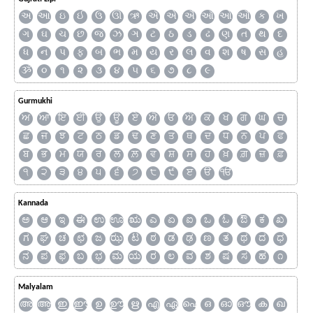
અ
આ
ઇ
ઈ
ઉ
ઊ
ઋ
ઍ
એ
ઐ
ઑ
ઓ
ઔ
ક
ખ
ગ
ઘ
ચ
છ
જ
ઝ
ઞ
ટ
ઠ
ડ
ઢ
ણ
ત
થ
દ
ધ
ન
પ
ફ
બ
ભ
મ
ય
ર
લ
વ
શ
ષ
સ
હ
ૐ
૦
૧
૨
૩
૪
૫
૬
૭
૮
૯
Gurmukhi
ਅ
ਆ
ਇ
ਈ
ਉ
ਊ
ਏ
ਐ
ਓ
ਔ
ਕ
ਖ
ਗ
ਘ
ਚ
ਛ
ਜ
ਝ
ਟ
ਠ
ਡ
ਢ
ਣ
ਤ
ਥ
ਦ
ਧ
ਨ
ਪ
ਫ
ਬ
ਭ
ਮ
ਯ
ਰ
ਲ
ਲ਼
ਵ
ਸ਼
ਸ
ਹ
ਖ਼
ਗ਼
ਜ਼
ਫ਼
੧
੨
੩
੪
੫
੬
੭
੮
੯
ੲ
ੳ
ੴ
Kannada
ಅ
ಆ
ಇ
ಈ
ಉ
ಊ
ಋ
ಎ
ಏ
ಐ
ಒ
ಓ
ಔ
ಕ
ಖ
ಗ
ಘ
ಚ
ಛ
ಜ
ಝ
ಟ
ಠ
ಡ
ಢ
ಣ
ತ
ಥ
ದ
ಧ
ನ
ಪ
ಫ
ಬ
ಭ
ಮ
ಯ
ರ
ಲ
ವ
ಶ
ಷ
ಸ
ಹ
೧
Malyalam
അ
ആ
ഇ
ഈ
ഉ
ഊ
ഋ
എ
ഏ
ഐ
ഒ
ഓ
ഔ
ക
ഖ