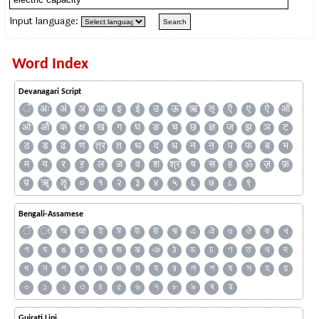
Input language:
Word Index
Devanagari Script
ँ
अः
अं
अ
आ
इ
ई
उ
ऊ
ऋ
ऌ
ऍ
ए
ऐ
ऑ
ओ
औ
क
क्ष
ख
ग
घ
ङ
च
छ
ज्ञ
ज
झ
ञ
ट
ठ
ड
ढ
ण
त्र
त
थ
द
ध
न
ऩ
प
फ
ब
भ
म
य
र
ऱ
ल
ळ
व
श
श्र
ष
स
ह
ॐ
ज़
फ़
य़
ॠ
ॡ
०
१
२
३
४
५
६
७
८
९
Bengali-Assamese
ঁ
ং
অ
আ
ই
ঈ
উ
ঊ
ঋ
এ
ঐ
ও
ঔ
ক
খ
গ
ঘ
ঙ
চ
ছ
জ
ঝ
ঞ
ঠ
ড
ঢ
ণ
ত
থ
দ
ধ
ন
প
ফ
ব
ভ
ম
য
র
ল
শ
ষ
স
হ
য়
০
১
২
৩
৪
৫
৬
৭
৮
৯
ৰ
ৱ
Gujrati Lipi