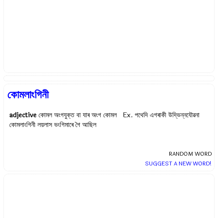
কোমলাংগিনী
adjective
কোমল অংগযুক্ত বা যাৰ অংগ কোমল Ex.
পথেদি এগৰাকী উদ্ভিন্নযৌৱনা
কোমলাংগিনী লয়লাস ভংগিমাৰে গৈ আছিল
RANDOM WORD
SUGGEST A NEW WORD!