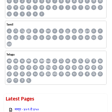
0
1
2
3
4
5
6
7
8
9
A
B
F
H
N
U
V
W
Y
c
d
e
g
i
j
k
l
m
o
p
q
r
s
t
x
z
Tamil
ஃ
அ
ஆ
இ
ஈ
உ
ஊ
எ
ஏ
ஐ
ஒ
ஓ
ஔ
க
ச
ஜ
ஞ
ட
ண
த
ந
ன
ப
ம
ய
ர
ல
வ
ஷ
ஸ
ஹ
Telugu
అ
ఆ
ఇ
ఈ
ఉ
ఊ
ఋ
ఎ
ఏ
ఐ
ఒ
ఓ
ఔ
క
ఖ
గ
ఘ
ఙ
చ
ఛ
జ
ఝ
ట
ఠ
డ
ఢ
ణ
త
థ
ద
ధ
న
ప
ఫ
బ
భ
మ
య
ర
ఱ
ల
వ
శ
ష
స
హ
౧
౩
౬
Latest Pages
मन्त्र - ४०१ ते ४५०