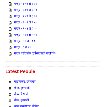
मन्त्र - ३५१ ते ४००
मन्त्र - ३०१ ते ३५०
मन्त्र - २५१ ते ३००
मन्त्र - २०१ ते २५०
मन्त्र - १५१ ते २००
मन्त्र - १०१ ते १५०
मन्त्र - ५१ ते १००
मन्त्र - १ ते ५०
मन्त्र प्रतिलोम दुर्गासप्तशती पाठविधिः
Latest People
खटावकर, कृष्णराव
कंक, कृष्णाजी
कंक, येसाजी
कंक, कृष्णजी
काळे बसणीकर, गोविंद