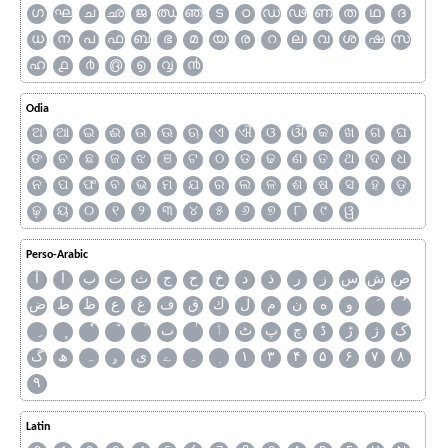
ഗ
ഘ
ച
ഛ
ജ
ഝ
ഞ
ട
ഠ
ഡ
ഢ
ണ
ത
ഥ
ദ
ധ
ന
പ
ഫ
ബ
ഭ
മ
യ
ര
റ
ല
വ
ശ
ഷ
സ
ഹ
൧
൪
൫
൭
൮
൯
Odia
ଅ
ଆ
ଇ
ଈ
ଉ
ଊ
ଋ
ଏ
ଐ
ଓ
ଔ
କ
ଖ
ଗ
ଘ
ଙ
ଚ
ଛ
ଜ
ଝ
ଞ
ଟ
ଠ
ଡ
ଢ
ଣ
ତ
ଥ
ଦ
ଧ
ନ
ପ
ଫ
ବ
ଭ
ମ
ଯ
ର
ଲ
ଳ
ଶ
ଷ
ସ
ହ
ଡ଼
ଢ଼
ୟ
୦
୧
୨
୩
୪
୫
୬
୭
୮
୯
ୱ
Perso-Arabic
ص
ش
س
ز
ر
ذ
د
خ
ح
ج
ث
ت
ب
ا
آ
و
ه
ن
م
ل
ك
ق
ف
غ
ع
ظ
ط
ض
ک
ژ
ڑ
ڈ
چ
پ
ٹ
ٲ
ٮ
گ
ھ
ہ
ۄ
ی
ے
۔
۱
۳
۴
۵
۶
۷
۸
۹
Latin