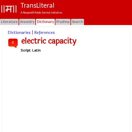
TransLiteral
A Nonprofit Public Service Initiative.
Literature
Ancestry
Dictionary
Prashna
Search
Dictionaries
|
References
electric capacity
e
Script:
Latin