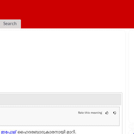
Search
Rate this meaning
ം
ഇപ്പോള്
ഹൈദരബാദുകാരനായി മാറി.