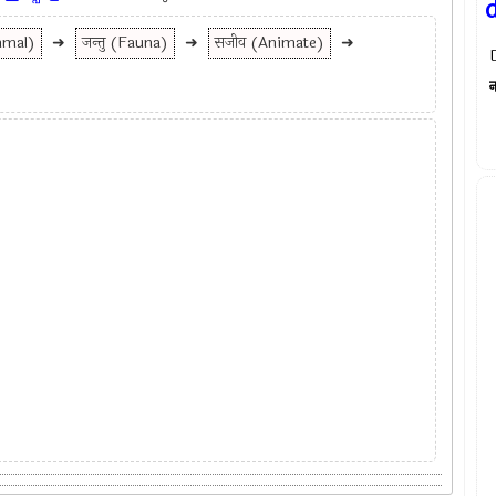
d
mmal)
➜
जन्तु (Fauna)
➜
सजीव (Animate)
➜
न