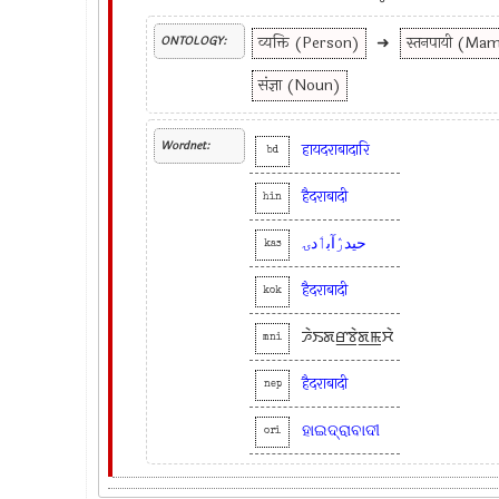
व्यक्ति (Person)
➜
स्तनपायी (Ma
ONTOLOGY:
संज्ञा (Noun)
Wordnet:
हायदराबादारि
bd
हैदराबादी
hin
حیدرٛآبٲدۍ
kas
हैदराबादी
kok
ꯍꯥꯏꯗꯔ꯭ꯕꯥꯗ꯭ꯃꯆꯥ
mni
हैदराबादी
nep
ହାଇଦ୍ରାବାଦୀ
ori