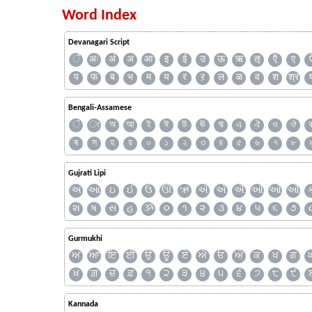
Word Index
Devanagari Script
ँ
अः
अं
अ
आ
इ
ई
उ
ऊ
ऋ
ऌ
ऍ
ए
प
फ
ब
भ
म
य
र
ऱ
ल
ळ
व
श
श्र
Bengali-Assamese
ঁ
ং
অ
আ
ই
ঈ
উ
ঊ
ঋ
এ
ঐ
ও
ঔ
ষ
স
হ
য়
০
১
২
৩
৪
৫
৬
৭
৮
Gujrati Lipi
અ
આ
ઇ
ઈ
ઉ
ઊ
ઋ
ઍ
એ
ઐ
ઑ
ઓ
ઔ
શ
ષ
સ
હ
ૐ
૦
૧
૨
૩
૪
૫
૬
૭
Gurmukhi
ਅ
ਆ
ਇ
ਈ
ਉ
ਊ
ਏ
ਐ
ਓ
ਔ
ਕ
ਖ
ਗ
ਖ਼
ਗ਼
ਜ਼
ਫ਼
੧
੨
੩
੪
੫
੬
੭
੮
੯
Kannada