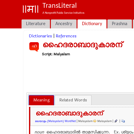
TransLiteral
A Nonprofit Public Service Initiative.
Literature
Ancestry
Dictionary
Prashna
Dictionaries
|
References
ഹൈദരാബാദുകാരന്
ഹ
Script:
Malyalam
Meaning
Related Words
ഹൈദരാബാദുകാരന്
മലയാളം (Malayalam) WordNet
| Malayalam
Malayalam |
|
noun
ഹൈദരാബാദില്‍ താമസിക്കുന്ന. Ex.
ശ്യാ