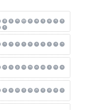
ड
ढ
ण
त्र
त
थ
द
ध
न
ऩ
९
ন
প
ফ
ব
ভ
ম
য
র
ল
শ
ન
પ
ફ
બ
ભ
મ
ય
ર
લ
વ
ਭ
ਮ
ਯ
ਰ
ਲ
ਲ਼
ਵ
ਸ਼
ਸ
ਹ