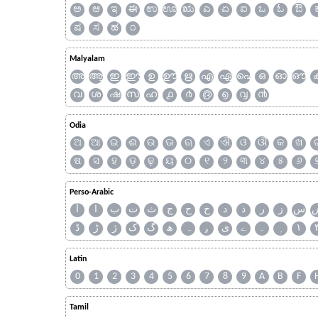
ಅ
ಆ
ಇ
ಈ
ಉ
ಊ
ಋ
ಎ
ಏ
ಐ
ಒ
ಓ
ಔ
ಷ
ಸ
ಹ
೧
Malyalam
അ
ആ
ഇ
ഈ
ഉ
ഊ
ഋ
എ
ഏ
ഐ
ഒ
ഓ
ഔ
വ
ശ
ഷ
സ
ഹ
൧
൪
൫
൭
൮
൯
Odia
ଅ
ଆ
ଇ
ଈ
ଉ
ଊ
ଋ
ଏ
ଐ
ଓ
ଔ
କ
ଖ
ଷ
ସ
ହ
ଡ଼
ଢ଼
ୟ
୦
୧
୨
୩
୪
୫
୬
Perso-Arabic
س
ز
ر
ذ
د
خ
ح
ج
ث
ت
ب
ا
آ
ڈ
ڑ
ژ
ک
گ
ھ
ہ
ۄ
ی
ے
۔
۱
Latin
0
1
2
3
4
5
6
7
8
9
A
B
F
Tamil