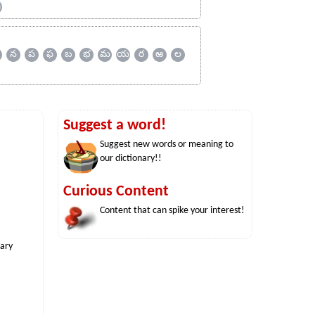
ஹ
న
ప
ఫ
బ
భ
మ
య
ర
ఱ
ల
Suggest a word!
Suggest new words or meaning to
our dictionary!!
Curious Content
Content that can spike your interest!
nary