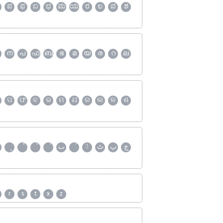
ಪ
ಫ
ಬ
ಭ
ಮ
ಯ
ರ
ಲ
ವ
ಶ
ന
പ
ഫ
ബ
ഭ
മ
യ
ര
റ
ല
ପ
ଫ
ବ
ଭ
ମ
ଯ
ର
ଲ
ଳ
ଶ
چ
پ
ٹ
ٲ
ٮ
r
s
t
x
z