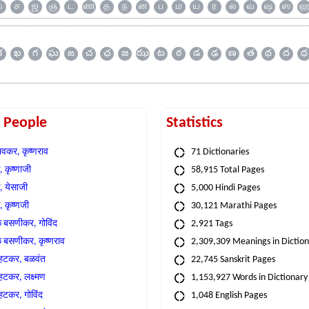
க
ச
ஜ
ஞ
ட
ண
த
ந
ன
ப
ம
ய
ர
ல
வ
ஷ
ஸ
క
ఖ
గ
ఘ
ఙ
చ
ఛ
జ
ఝ
ట
ఠ
డ
ఢ
ణ
త
థ
ద
ధ
t People
Statistics
वकर, कृष्णराव
71 Dictionaries
 कृष्णाजी
58,915 Total Pages
, येसाजी
5,000 Hindi Pages
, कृष्णजी
30,121 Marathi Pages
े बसणीकर, गोविंद
2,921 Tags
े बसणीकर, कृष्णराव
2,309,309 Meanings in Dictio
्हटकर, बळवंत
22,745 Sanskrit Pages
्हटकर, लक्ष्मण
1,153,927 Words in Dictionary
्हटकर, गोविंद
1,048 English Pages