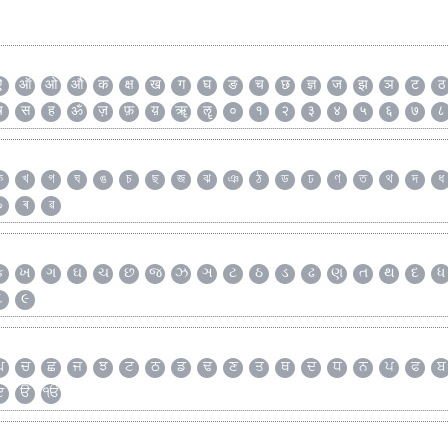
ऐ
ऑ
ओ
औ
क
क्ष
ख
ग
घ
ङ
च
छ
ज्ञ
ज
झ
ञ
ट
ठ
ष
स
ह
ॐ
ज़
फ़
य़
ॠ
ॡ
०
१
२
३
४
५
६
७
८
ক
খ
গ
ঘ
ঙ
চ
ছ
জ
ঝ
ঞ
ঠ
ড
ঢ
ণ
ত
থ
দ
ধ
৯
ৰ
ৱ
ક
ખ
ગ
ઘ
ચ
છ
જ
ઝ
ઞ
ટ
ઠ
ડ
ઢ
ણ
ત
થ
દ
ધ
૮
૯
ਘ
ਚ
ਛ
ਜ
ਝ
ਟ
ਠ
ਡ
ਢ
ਣ
ਤ
ਥ
ਦ
ਧ
ਨ
ਪ
ਫ
ਬ
ੲ
ੳ
ੴ