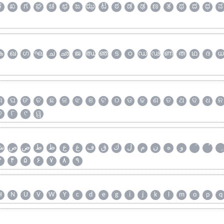
ಕ
ಖ
ಗ
ಘ
ಚ
ಛ
ಜ
ಝ
ಟ
ಠ
ಡ
ಢ
ಣ
ತ
ಥ
ದ
ಧ
ನ
ക
ഖ
ഗ
ഘ
ച
ഛ
ജ
ഝ
ഞ
ട
ഠ
ഡ
ഢ
ണ
ത
ഥ
ദ
ധ
ଗ
ଘ
ଙ
ଚ
ଛ
ଜ
ଝ
ଞ
ଟ
ଠ
ଡ
ଢ
ଣ
ତ
ଥ
ଦ
ଧ
ନ
୭
୮
୯
ୱ
و
ه
ن
م
ل
ك
ق
ف
غ
ع
ظ
ط
ض
ص
ش
۳
۴
۵
۶
۷
۸
۹
H
N
U
V
W
Y
c
d
e
g
i
j
k
l
m
o
p
q