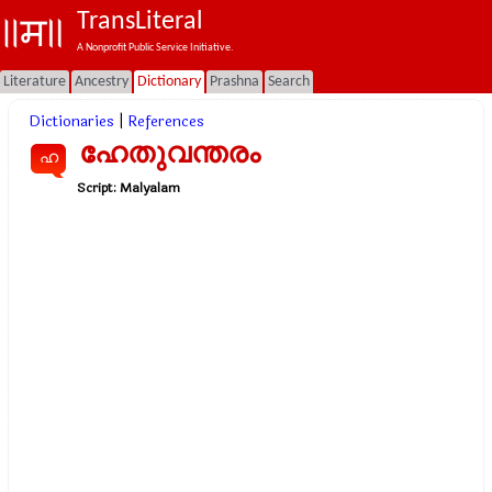
TransLiteral
A Nonprofit Public Service Initiative.
Literature
Ancestry
Dictionary
Prashna
Search
Dictionaries
|
References
ഹേതുവന്തരം
ഹ
Script:
Malyalam