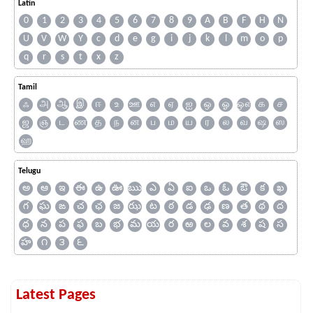
Latin
0
1
2
3
4
5
6
7
8
9
A
B
F
H
N
U
V
W
Y
c
d
e
g
i
j
k
l
m
o
p
q
r
s
t
x
z
Tamil
ஃ
அ
ஆ
இ
ஈ
உ
ஊ
எ
ஏ
ஐ
ஒ
ஓ
ஔ
க
ச
ஜ
ஞ
ட
ண
த
ந
ன
ப
ம
ய
ர
ல
வ
ஷ
ஸ
ஹ
Telugu
అ
ఆ
ఇ
ఈ
ఉ
ఊ
ఋ
ఎ
ఏ
ఐ
ఒ
ఓ
ఔ
క
ఖ
గ
ఘ
ఙ
చ
ఛ
జ
ఝ
ట
ఠ
డ
ఢ
ణ
త
థ
ద
ధ
న
ప
ఫ
బ
భ
మ
య
ర
ఱ
ల
వ
శ
ష
స
హ
౧
౩
౬
Latest Pages