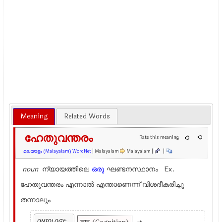
Meaning
Related Words
ഹേതുവന്തരം
Rate this meaning
മലയാളം (Malayalam) WordNet
| Malayalam
Malayalam |
|
noun
ന്യായത്തിലെ
ഒരു
ഘണ്ടനസ്ഥാനം Ex.
ഹേതുവന്തരം എന്നാല്‍ എന്താണെന്ന് വിശദീകരിച്ചു
തന്നാലും
ONTOLOGY: