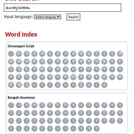
Input language:
Word Index
Devanagari Script
ँ
अः
अं
अ
आ
इ
ई
उ
ऊ
ऋ
ऌ
ऍ
ए
ऐ
ऑ
ओ
औ
क
क्ष
ख
ग
घ
ङ
च
छ
ज्ञ
ज
झ
ञ
ट
ठ
ड
ढ
ण
त्र
त
थ
द
ध
न
ऩ
प
फ
ब
भ
म
य
र
ऱ
ल
ळ
व
श
श्र
ष
स
ह
ॐ
ज़
फ़
य़
ॠ
ॡ
०
१
२
३
४
५
६
७
८
९
Bengali-Assamese
ঁ
ং
অ
আ
ই
ঈ
উ
ঊ
ঋ
এ
ঐ
ও
ঔ
ক
খ
গ
ঘ
ঙ
চ
ছ
জ
ঝ
ঞ
ঠ
ড
ঢ
ণ
ত
থ
দ
ধ
ন
প
ফ
ব
ভ
ম
য
র
ল
শ
ষ
স
হ
য়
০
১
২
৩
৪
৫
৬
৭
৮
৯
ৰ
ৱ