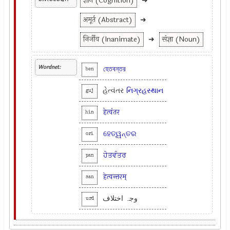
ज्ञान (Cognition)
➜
अमूर्त (Abstract)
➜
निर्जीव (Inanimate)
➜
संज्ञा (Noun)
Wordnet:
হেতবন্তর
ben
હેત્વંતર
નિગ્રહસ્થાન
guj
हेत्वंतर
hin
ହେତ୍ୱନ୍ତର
ori
ਹੇਤਵੰਤਰ
pan
हेत्वन्तरम्
san
وجہ اختلاف
urd