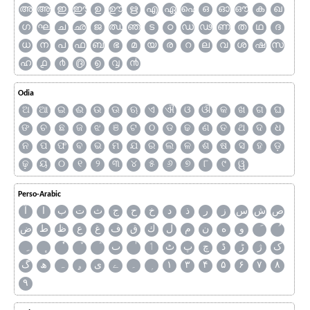
അ
ആ
ഇ
ഈ
ഉ
ഊ
ഋ
എ
ഏ
ഐ
ഒ
ഓ
ഔ
ക
ഖ
ഗ
ഘ
ച
ഛ
ജ
ഝ
ഞ
ട
ഠ
ഡ
ഢ
ണ
ത
ഥ
ദ
ധ
ന
പ
ഫ
ബ
ഭ
മ
യ
ര
റ
ല
വ
ശ
ഷ
സ
ഹ
൧
൪
൫
൭
൮
൯
Odia
ଅ
ଆ
ଇ
ଈ
ଉ
ଊ
ଋ
ଏ
ଐ
ଓ
ଔ
କ
ଖ
ଗ
ଘ
ଙ
ଚ
ଛ
ଜ
ଝ
ଞ
ଟ
ଠ
ଡ
ଢ
ଣ
ତ
ଥ
ଦ
ଧ
ନ
ପ
ଫ
ବ
ଭ
ମ
ଯ
ର
ଲ
ଳ
ଶ
ଷ
ସ
ହ
ଡ଼
ଢ଼
ୟ
୦
୧
୨
୩
୪
୫
୬
୭
୮
୯
ୱ
Perso-Arabic
ص
ش
س
ز
ر
ذ
د
خ
ح
ج
ث
ت
ب
ا
آ
و
ه
ن
م
ل
ك
ق
ف
غ
ع
ظ
ط
ض
ک
ژ
ڑ
ڈ
چ
پ
ٹ
ٲ
ٮ
گ
ھ
ہ
ۄ
ی
ے
۔
۱
۳
۴
۵
۶
۷
۸
۹