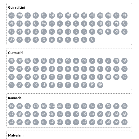
Gujrati Lipi
અ
આ
ઇ
ઈ
ઉ
ઊ
ઋ
ઍ
એ
ઐ
ઑ
ઓ
ઔ
ક
ખ
ગ
ઘ
ચ
છ
જ
ઝ
ઞ
ટ
ઠ
ડ
ઢ
ણ
ત
થ
દ
ધ
ન
પ
ફ
બ
ભ
મ
ય
ર
લ
વ
શ
ષ
સ
હ
ૐ
૦
૧
૨
૩
૪
૫
૬
૭
૮
૯
Gurmukhi
ਅ
ਆ
ਇ
ਈ
ਉ
ਊ
ਏ
ਐ
ਓ
ਔ
ਕ
ਖ
ਗ
ਘ
ਚ
ਛ
ਜ
ਝ
ਟ
ਠ
ਡ
ਢ
ਣ
ਤ
ਥ
ਦ
ਧ
ਨ
ਪ
ਫ
ਬ
ਭ
ਮ
ਯ
ਰ
ਲ
ਲ਼
ਵ
ਸ਼
ਸ
ਹ
ਖ਼
ਗ਼
ਜ਼
ਫ਼
੧
੨
੩
੪
੫
੬
੭
੮
੯
ੲ
ੳ
ੴ
Kannada
ಅ
ಆ
ಇ
ಈ
ಉ
ಊ
ಋ
ಎ
ಏ
ಐ
ಒ
ಓ
ಔ
ಕ
ಖ
ಗ
ಘ
ಚ
ಛ
ಜ
ಝ
ಟ
ಠ
ಡ
ಢ
ಣ
ತ
ಥ
ದ
ಧ
ನ
ಪ
ಫ
ಬ
ಭ
ಮ
ಯ
ರ
ಲ
ವ
ಶ
ಷ
ಸ
ಹ
೧
Malyalam