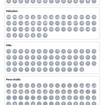
ನ
ಪ
ಫ
ಬ
ಭ
ಮ
ಯ
ರ
ಲ
ವ
ಶ
ಷ
ಸ
ಹ
೧
Malyalam
അ
ആ
ഇ
ഈ
ഉ
ഊ
ഋ
എ
ഏ
ഐ
ഒ
ഓ
ഔ
ക
ഖ
ഗ
ഘ
ച
ഛ
ജ
ഝ
ഞ
ട
ഠ
ഡ
ഢ
ണ
ത
ഥ
ദ
ധ
ന
പ
ഫ
ബ
ഭ
മ
യ
ര
റ
ല
വ
ശ
ഷ
സ
ഹ
൧
൪
൫
൭
൮
൯
Odia
ଅ
ଆ
ଇ
ଈ
ଉ
ଊ
ଋ
ଏ
ଐ
ଓ
ଔ
କ
ଖ
ଗ
ଘ
ଙ
ଚ
ଛ
ଜ
ଝ
ଞ
ଟ
ଠ
ଡ
ଢ
ଣ
ତ
ଥ
ଦ
ଧ
ନ
ପ
ଫ
ବ
ଭ
ମ
ଯ
ର
ଲ
ଳ
ଶ
ଷ
ସ
ହ
ଡ଼
ଢ଼
ୟ
୦
୧
୨
୩
୪
୫
୬
୭
୮
୯
ୱ
Perso-Arabic
ص
ش
س
ز
ر
ذ
د
خ
ح
ج
ث
ت
ب
ا
آ
و
ه
ن
م
ل
ك
ق
ف
غ
ع
ظ
ط
ض
ک
ژ
ڑ
ڈ
چ
پ
ٹ
ٲ
ٮ
گ
ھ
ہ
ۄ
ی
ے
۔
۱
۳
۴
۵
۶
۷
۸