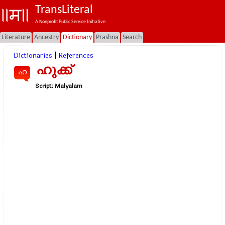
TransLiteral
A Nonprofit Public Service Initiative.
Literature
Ancestry
Dictionary
Prashna
Search
Dictionaries
|
References
ഹുക്ക്
ഹ
Script:
Malyalam