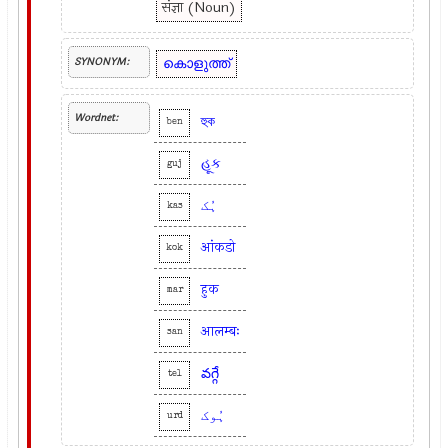
संज्ञा (Noun)
കൊളുത്ത്
SYNONYM:
Wordnet:
হুক
ben
હૂક
guj
ہُک
kas
आंकडो
kok
हुक
mar
आलम्बः
san
వగ్గే
tel
ہُوک
urd