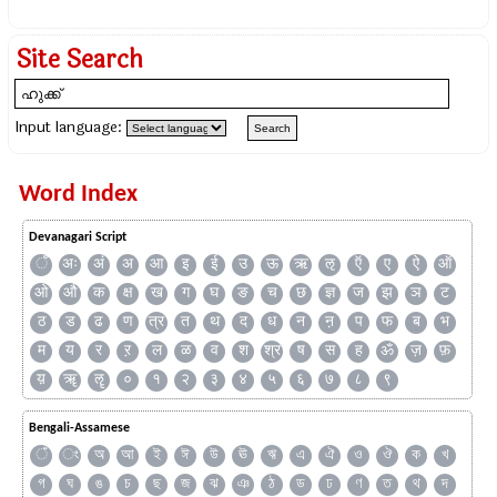
Site Search
Input language:
Word Index
Devanagari Script
ँ
अः
अं
अ
आ
इ
ई
उ
ऊ
ऋ
ऌ
ऍ
ए
ऐ
ऑ
ओ
औ
क
क्ष
ख
ग
घ
ङ
च
छ
ज्ञ
ज
झ
ञ
ट
ठ
ड
ढ
ण
त्र
त
थ
द
ध
न
ऩ
प
फ
ब
भ
म
य
र
ऱ
ल
ळ
व
श
श्र
ष
स
ह
ॐ
ज़
फ़
य़
ॠ
ॡ
०
१
२
३
४
५
६
७
८
९
Bengali-Assamese
ঁ
ং
অ
আ
ই
ঈ
উ
ঊ
ঋ
এ
ঐ
ও
ঔ
ক
খ
গ
ঘ
ঙ
চ
ছ
জ
ঝ
ঞ
ঠ
ড
ঢ
ণ
ত
থ
দ