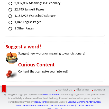
2,309,309 Meanings in Dictionary
22,745 Sanskrit Pages
1,153,927 Words in Dictionary
1,048 English Pages
1 Other Pages
Suggest a word!
Suggest new words or meaning to our dictionary!!
Curious Content
Content that can spike your interest!
contact us
disclaimer
about us
By using this page, you agree to the
Terms of Service
. If you disagree, please close your browser
immediately and remove all content that might have downloaded on your computer.
TransLiteration Work
by
TransLiteral
is licensed under a
Creative Commons Attribution-
NonCommercial-ShareAlike 4.0 International License
. (
CC BY-NC-SA 4.0
)