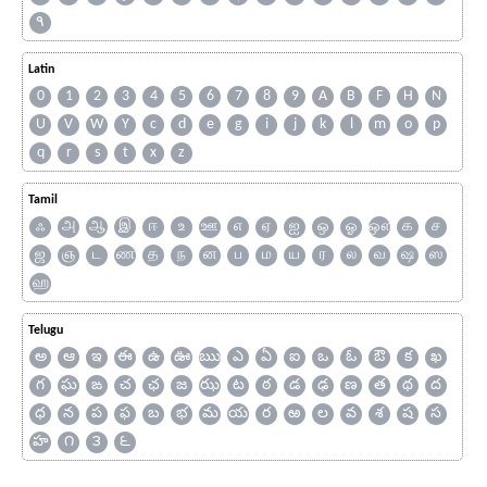
۹
Latin
0
1
2
3
4
5
6
7
8
9
A
B
F
H
N
U
V
W
Y
c
d
e
g
i
j
k
l
m
o
p
q
r
s
t
x
z
Tamil
ஃ
அ
ஆ
இ
ஈ
உ
ஊ
எ
ஏ
ஐ
ஒ
ஓ
ஔ
க
ச
ஜ
ஞ
ட
ண
த
ந
ன
ப
ம
ய
ர
ல
வ
ஷ
ஸ
ஹ
Telugu
అ
ఆ
ఇ
ఈ
ఉ
ఊ
ఋ
ఎ
ఏ
ఐ
ఒ
ఓ
ఔ
క
ఖ
గ
ఘ
ఙ
చ
ఛ
జ
ఝ
ట
ఠ
డ
ఢ
ణ
త
థ
ద
ధ
న
ప
ఫ
బ
భ
మ
య
ర
ఱ
ల
వ
శ
ష
స
హ
౧
౩
౬