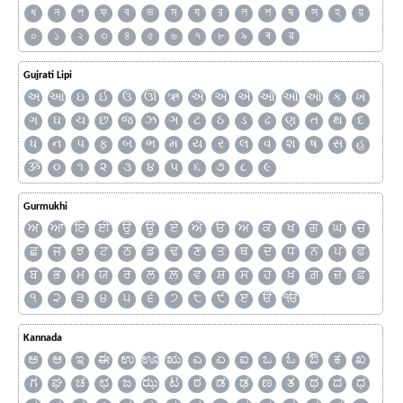
ধ
ন
প
ফ
ব
ভ
ম
য
র
ল
শ
ষ
স
হ
য়
০
১
২
৩
৪
৫
৬
৭
৮
৯
ৰ
ৱ
Gujrati Lipi
અ
આ
ઇ
ઈ
ઉ
ઊ
ઋ
ઍ
એ
ઐ
ઑ
ઓ
ઔ
ક
ખ
ગ
ઘ
ચ
છ
જ
ઝ
ઞ
ટ
ઠ
ડ
ઢ
ણ
ત
થ
દ
ધ
ન
પ
ફ
બ
ભ
મ
ય
ર
લ
વ
શ
ષ
સ
હ
ૐ
૦
૧
૨
૩
૪
૫
૬
૭
૮
૯
Gurmukhi
ਅ
ਆ
ਇ
ਈ
ਉ
ਊ
ਏ
ਐ
ਓ
ਔ
ਕ
ਖ
ਗ
ਘ
ਚ
ਛ
ਜ
ਝ
ਟ
ਠ
ਡ
ਢ
ਣ
ਤ
ਥ
ਦ
ਧ
ਨ
ਪ
ਫ
ਬ
ਭ
ਮ
ਯ
ਰ
ਲ
ਲ਼
ਵ
ਸ਼
ਸ
ਹ
ਖ਼
ਗ਼
ਜ਼
ਫ਼
੧
੨
੩
੪
੫
੬
੭
੮
੯
ੲ
ੳ
ੴ
Kannada
ಅ
ಆ
ಇ
ಈ
ಉ
ಊ
ಋ
ಎ
ಏ
ಐ
ಒ
ಓ
ಔ
ಕ
ಖ
ಗ
ಘ
ಚ
ಛ
ಜ
ಝ
ಟ
ಠ
ಡ
ಢ
ಣ
ತ
ಥ
ದ
ಧ