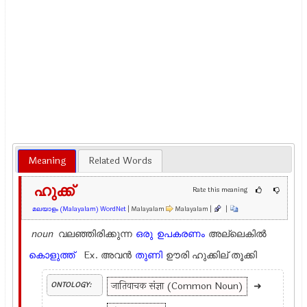
Meaning
Related Words
ഹുക്ക്
Rate this meaning
മലയാളം (Malayalam) WordNet
| Malayalam
Malayalam |
|
noun
വലഞ്ഞിരിക്കുന്ന
ഒരു
ഉപകരണം
അല്ലെകില്‍
കൊളുത്ത്
Ex.
അവന്‍
തുണി
ഊരി ഹുക്കില് തൂക്കി
जातिवाचक संज्ञा (Common Noun)
➜
ONTOLOGY: