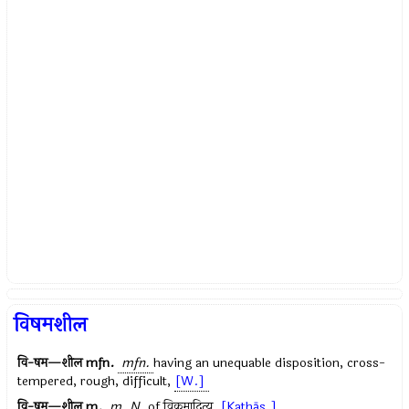
विषमशील
वि-षम—शील
mfn.
mfn.
having an unequable disposition, cross-
tempered, rough, difficult,
[W.]
वि-षम—शील
m.
m.
N.
of
विक्रमादित्य
,
[Kathās.]