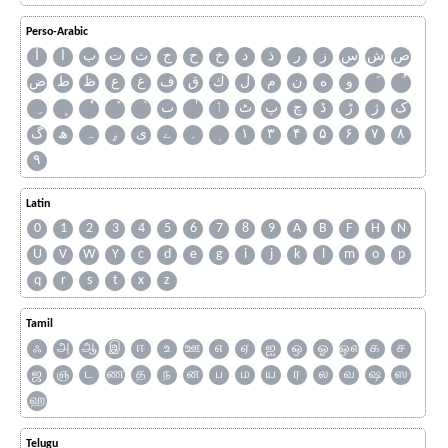
Perso-Arabic
ص
ش
س
ز
ر
ذ
د
خ
ح
ج
ث
ت
ب
ا
آ
و
ه
ن
م
ل
ك
ق
ف
غ
ع
ظ
ط
ض
ک
ژ
ڑ
ڈ
چ
پ
ٹ
ٲ
ٮ
گ
ھ
ہ
ۄ
ی
ے
۔
۱
۳
۴
۵
۶
۷
۸
۹
Latin
0
1
2
3
4
5
6
7
8
9
A
B
F
H
N
U
V
W
Y
c
d
e
g
i
j
k
l
m
o
p
q
r
s
t
x
z
Tamil
ஃ
அ
ஆ
இ
ஈ
உ
ஊ
எ
ஏ
ஐ
ஒ
ஓ
ஔ
க
ச
ஜ
ஞ
ட
ண
த
ந
ன
ப
ம
ய
ர
ல
வ
ஷ
ஸ
ஹ
Telugu