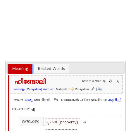
Meaning
Related Words
ഹിണ്ടോലി
Rate this meaning
മലയാളം (Malayalam) WordNet
| Malayalam
Malayalam |
|
noun
ഒരു
രാഗിണി Ex.
ഗായകൻ ഹിണ്ടോലിയെ
കുറിച്ച്
സംസാരിച്ചു
गुणधर्म (property)
➜
ONTOLOGY: