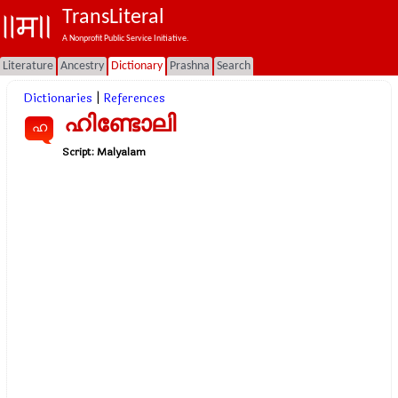
TransLiteral
A Nonprofit Public Service Initiative.
Literature
Ancestry
Dictionary
Prashna
Search
Dictionaries
|
References
ഹിണ്ടോലി
ഹ
Script:
Malyalam