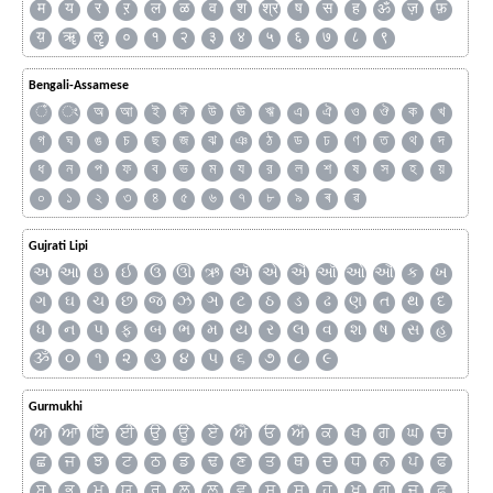
म
य
र
ऱ
ल
ळ
व
श
श्र
ष
स
ह
ॐ
ज़
फ़
य़
ॠ
ॡ
०
१
२
३
४
५
६
७
८
९
Bengali-Assamese
ঁ
ং
অ
আ
ই
ঈ
উ
ঊ
ঋ
এ
ঐ
ও
ঔ
ক
খ
গ
ঘ
ঙ
চ
ছ
জ
ঝ
ঞ
ঠ
ড
ঢ
ণ
ত
থ
দ
ধ
ন
প
ফ
ব
ভ
ম
য
র
ল
শ
ষ
স
হ
য়
০
১
২
৩
৪
৫
৬
৭
৮
৯
ৰ
ৱ
Gujrati Lipi
અ
આ
ઇ
ઈ
ઉ
ઊ
ઋ
ઍ
એ
ઐ
ઑ
ઓ
ઔ
ક
ખ
ગ
ઘ
ચ
છ
જ
ઝ
ઞ
ટ
ઠ
ડ
ઢ
ણ
ત
થ
દ
ધ
ન
પ
ફ
બ
ભ
મ
ય
ર
લ
વ
શ
ષ
સ
હ
ૐ
૦
૧
૨
૩
૪
૫
૬
૭
૮
૯
Gurmukhi
ਅ
ਆ
ਇ
ਈ
ਉ
ਊ
ਏ
ਐ
ਓ
ਔ
ਕ
ਖ
ਗ
ਘ
ਚ
ਛ
ਜ
ਝ
ਟ
ਠ
ਡ
ਢ
ਣ
ਤ
ਥ
ਦ
ਧ
ਨ
ਪ
ਫ
ਬ
ਭ
ਮ
ਯ
ਰ
ਲ
ਲ਼
ਵ
ਸ਼
ਸ
ਹ
ਖ਼
ਗ਼
ਜ਼
ਫ਼