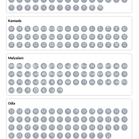
੧
੨
੩
੪
੫
੬
੭
੮
੯
ੲ
ੳ
ੴ
Kannada
ಅ
ಆ
ಇ
ಈ
ಉ
ಊ
ಋ
ಎ
ಏ
ಐ
ಒ
ಓ
ಔ
ಕ
ಖ
ಗ
ಘ
ಚ
ಛ
ಜ
ಝ
ಟ
ಠ
ಡ
ಢ
ಣ
ತ
ಥ
ದ
ಧ
ನ
ಪ
ಫ
ಬ
ಭ
ಮ
ಯ
ರ
ಲ
ವ
ಶ
ಷ
ಸ
ಹ
೧
Malyalam
അ
ആ
ഇ
ഈ
ഉ
ഊ
ഋ
എ
ഏ
ഐ
ഒ
ഓ
ഔ
ക
ഖ
ഗ
ഘ
ച
ഛ
ജ
ഝ
ഞ
ട
ഠ
ഡ
ഢ
ണ
ത
ഥ
ദ
ധ
ന
പ
ഫ
ബ
ഭ
മ
യ
ര
റ
ല
വ
ശ
ഷ
സ
ഹ
൧
൪
൫
൭
൮
൯
Odia
ଅ
ଆ
ଇ
ଈ
ଉ
ଊ
ଋ
ଏ
ଐ
ଓ
ଔ
କ
ଖ
ଗ
ଘ
ଙ
ଚ
ଛ
ଜ
ଝ
ଞ
ଟ
ଠ
ଡ
ଢ
ଣ
ତ
ଥ
ଦ
ଧ
ନ
ପ
ଫ
ବ
ଭ
ମ
ଯ
ର
ଲ
ଳ
ଶ
ଷ
ସ
ହ
ଡ଼
ଢ଼
ୟ
୦
୧
୨
୩
୪
୫
୬
୭
୮
୯
ୱ