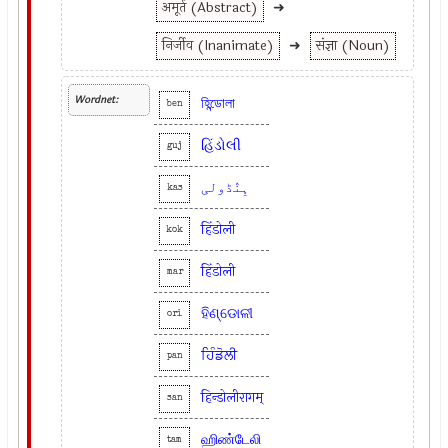
अमूर्त (Abstract)
➜
निर्जीव (Inanimate)
➜
संज्ञा (Noun)
Wordnet:
হিন্ডোলা
ben
હિંડોલી
guj
ہِنٛڈولی
kas
हिंडोली
kok
हिंडोली
mar
ହିଣ୍ଡୋଳୀ
ori
ਹਿੰਡੋਲੀ
pan
हिन्डोलीरागम्
san
ஹிண்டேலி
tam