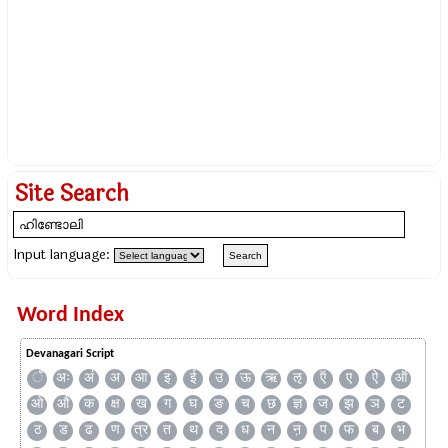
Site Search
Input language:
Word Index
Devanagari Script
ँ
अः
अं
अ
आ
इ
ई
उ
ऊ
ऋ
ऌ
ऍ
ए
ऐ
ऑ
ओ
औ
क
क्ष
ख
ग
घ
ङ
च
छ
ज्ञ
ज
झ
ञ
ट
ठ
ड
ढ
ण
त्र
त
थ
द
ध
न
ऩ
प
फ
ब
भ