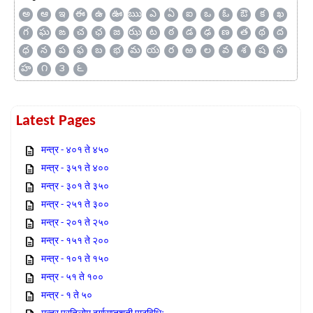
అ
ఆ
ఇ
ఈ
ఉ
ఊ
ఋ
ఎ
ఏ
ఐ
ఒ
ఓ
ఔ
క
ఖ
గ
ఘ
ఙ
చ
ఛ
జ
ఝ
ట
ఠ
డ
ఢ
ణ
త
థ
ద
ధ
న
ప
ఫ
బ
భ
మ
య
ర
ఱ
ల
వ
శ
ష
స
హ
౧
౩
౬
Latest Pages
मन्त्र - ४०१ ते ४५०
मन्त्र - ३५१ ते ४००
मन्त्र - ३०१ ते ३५०
मन्त्र - २५१ ते ३००
मन्त्र - २०१ ते २५०
मन्त्र - १५१ ते २००
मन्त्र - १०१ ते १५०
मन्त्र - ५१ ते १००
मन्त्र - १ ते ५०