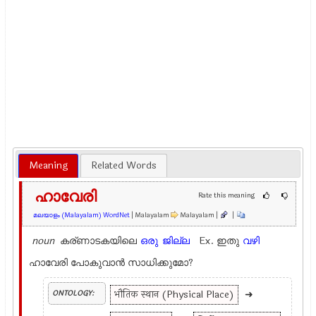
Meaning
Related Words
ഹാവേരി
Rate this meaning
മലയാളം (Malayalam) WordNet
| Malayalam
Malayalam |
|
noun
കര്ണാടകയിലെ
ഒരു
ജില്ല
Ex.
ഇതു
വഴി
ഹാവേരി പോകുവാന്‍ സാധിക്കുമോ?
भौतिक स्थान (Physical Place)
➜
ONTOLOGY: