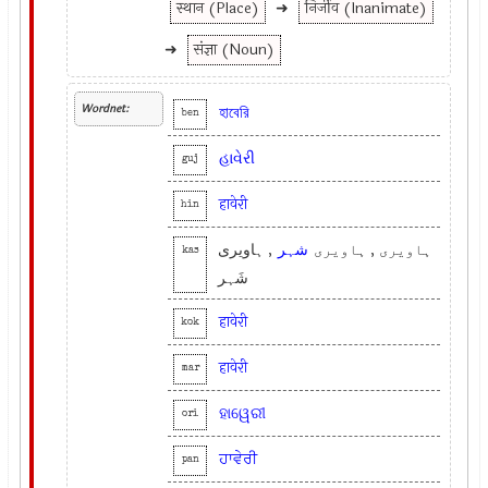
स्थान (Place)
➜
निर्जीव (Inanimate)
➜
संज्ञा (Noun)
Wordnet:
হাবেরি
ben
હાવેરી
guj
हावेरी
hin
ہاویری , ہاویری
شہر
, ہاویری
kas
شَہر
हावेरी
kok
हावेरी
mar
ହାୱେରୀ
ori
ਹਾਵੇਰੀ
pan