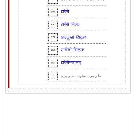
हावेरी
kok
हावेरी
जिल्हा
mar
ହାୱେରୀ
ଜିଲ୍ଲା
ori
ਹਾਵੇਰੀ
ਜ਼ਿਲ੍ਹਾ
pan
हावेरीमण्डलम्
san
ہاویری ضلع , ہاویری
urd