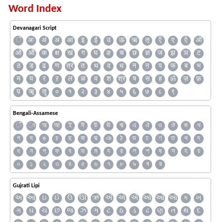
Word Index
Devanagari Script
ँ
अः
अं
अ
आ
इ
ई
उ
ऊ
ऋ
ऌ
ऍ
ए
ऐ
ऑ
ओ
औ
क
क्ष
ख
ग
घ
ङ
च
छ
ज्ञ
ज
झ
ञ
ट
ठ
ड
ढ
ण
त्र
त
थ
द
ध
न
ऩ
प
फ
ब
भ
म
य
र
ऱ
ल
ळ
व
श
श्र
ष
स
ह
ॐ
ज़
फ़
य़
ॠ
ॡ
०
१
२
३
४
५
६
७
८
९
Bengali-Assamese
ঁ
ং
অ
আ
ই
ঈ
উ
ঊ
ঋ
এ
ঐ
ও
ঔ
ক
খ
গ
ঘ
ঙ
চ
ছ
জ
ঝ
ঞ
ঠ
ড
ঢ
ণ
ত
থ
দ
ধ
ন
প
ফ
ব
ভ
ম
য
র
ল
শ
ষ
স
হ
য়
০
১
২
৩
৪
৫
৬
৭
৮
৯
ৰ
ৱ
Gujrati Lipi
અ
આ
ઇ
ઈ
ઉ
ઊ
ઋ
ઍ
એ
ઐ
ઑ
ઓ
ઔ
ક
ખ
ગ
ઘ
ચ
છ
જ
ઝ
ઞ
ટ
ઠ
ડ
ઢ
ણ
ત
થ
દ