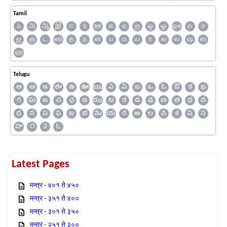
Tamil
ஃ
அ
ஆ
இ
ஈ
உ
ஊ
எ
ஏ
ஐ
ஒ
ஓ
ஔ
க
ச
ஜ
ஞ
ட
ண
த
ந
ன
ப
ம
ய
ர
ல
வ
ஷ
ஸ
ஹ
Telugu
అ
ఆ
ఇ
ఈ
ఉ
ఊ
ఋ
ఎ
ఏ
ఐ
ఒ
ఓ
ఔ
క
ఖ
గ
ఘ
ఙ
చ
ఛ
జ
ఝ
ట
ఠ
డ
ఢ
ణ
త
థ
ద
ధ
న
ప
ఫ
బ
భ
మ
య
ర
ఱ
ల
వ
శ
ష
స
హ
౧
౩
౬
Latest Pages
मन्त्र - ४०१ ते ४५०
मन्त्र - ३५१ ते ४००
मन्त्र - ३०१ ते ३५०
मन्त्र - २५१ ते ३००