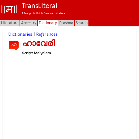
TransLiteral
A Nonprofit Public Service Initiative.
Literature
Ancestry
Dictionary
Prashna
Search
Dictionaries
|
References
ഹാവേരി
ഹ
Script:
Malyalam