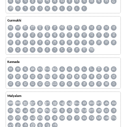
ધ
ન
પ
ફ
બ
ભ
મ
ય
ર
લ
વ
શ
ષ
સ
હ
ૐ
૦
૧
૨
૩
૪
૫
૬
૭
૮
૯
Gurmukhi
ਅ
ਆ
ਇ
ਈ
ਉ
ਊ
ਏ
ਐ
ਓ
ਔ
ਕ
ਖ
ਗ
ਘ
ਚ
ਛ
ਜ
ਝ
ਟ
ਠ
ਡ
ਢ
ਣ
ਤ
ਥ
ਦ
ਧ
ਨ
ਪ
ਫ
ਬ
ਭ
ਮ
ਯ
ਰ
ਲ
ਲ਼
ਵ
ਸ਼
ਸ
ਹ
ਖ਼
ਗ਼
ਜ਼
ਫ਼
੧
੨
੩
੪
੫
੬
੭
੮
੯
ੲ
ੳ
ੴ
Kannada
ಅ
ಆ
ಇ
ಈ
ಉ
ಊ
ಋ
ಎ
ಏ
ಐ
ಒ
ಓ
ಔ
ಕ
ಖ
ಗ
ಘ
ಚ
ಛ
ಜ
ಝ
ಟ
ಠ
ಡ
ಢ
ಣ
ತ
ಥ
ದ
ಧ
ನ
ಪ
ಫ
ಬ
ಭ
ಮ
ಯ
ರ
ಲ
ವ
ಶ
ಷ
ಸ
ಹ
೧
Malyalam
അ
ആ
ഇ
ഈ
ഉ
ഊ
ഋ
എ
ഏ
ഐ
ഒ
ഓ
ഔ
ക
ഖ
ഗ
ഘ
ച
ഛ
ജ
ഝ
ഞ
ട
ഠ
ഡ
ഢ
ണ
ത
ഥ
ദ
ധ
ന
പ
ഫ
ബ
ഭ
മ
യ
ര
റ
ല
വ
ശ
ഷ
സ
ഹ
൧
൪
൫
൭
൮
൯