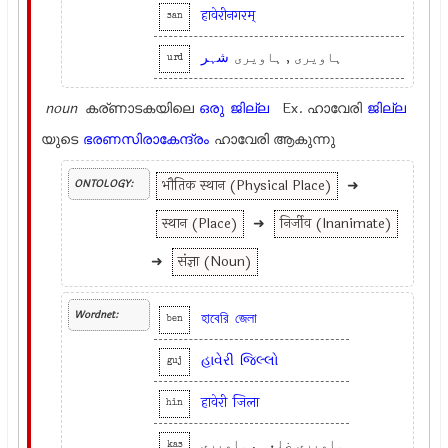
हावेरीनगरम्
san
ہاویری , ہاویری
شہر
urd
noun
കര്ണാടകയിലെ
ഒരു
ജില്ല
Ex.
ഹാവേരി
ജില്ല
യുടെ
ഭരണസിരാകേന്ദ്രം
ഹാവേരി ആകുന്നു
भौतिक स्थान (Physical Place)
➜
ONTOLOGY:
स्थान (Place)
➜
निर्जीव (Inanimate)
➜
संज्ञा (Noun)
Wordnet:
হাবেরি
জেলা
ben
હાવેરી
જિલ્લો
guj
हावेरी
जिला
hin
ہاویری ضِلعہٕ , ہاویری
kas