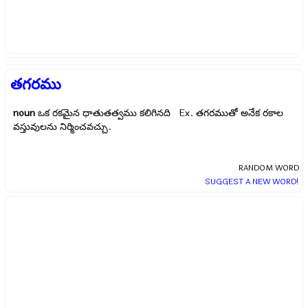
తగరము
noun
ఒక రకమైన ధాతుతత్వము కలిగినది Ex.
తగరముతో అనేక రకాల
వస్తువులను నిర్మించవచ్చు.
RANDOM WORD
SUGGEST A NEW WORD!