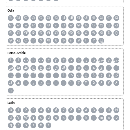
Odia
ଅ
ଆ
ଇ
ଈ
ଉ
ଊ
ଋ
ଏ
ଐ
ଓ
ଔ
କ
ଖ
ଗ
ଘ
ଙ
ଚ
ଛ
ଜ
ଝ
ଞ
ଟ
ଠ
ଡ
ଢ
ଣ
ତ
ଥ
ଦ
ଧ
ନ
ପ
ଫ
ବ
ଭ
ମ
ଯ
ର
ଲ
ଳ
ଶ
ଷ
ସ
ହ
ଡ଼
ଢ଼
ୟ
୦
୧
୨
୩
୪
୫
୬
୭
୮
୯
ୱ
Perso-Arabic
ص
ش
س
ز
ر
ذ
د
خ
ح
ج
ث
ت
ب
ا
آ
و
ه
ن
م
ل
ك
ق
ف
غ
ع
ظ
ط
ض
ک
ژ
ڑ
ڈ
چ
پ
ٹ
ٲ
ٮ
گ
ھ
ہ
ۄ
ی
ے
۔
۱
۳
۴
۵
۶
۷
۸
۹
Latin
0
1
2
3
4
5
6
7
8
9
A
B
F
H
N
U
V
W
Y
c
d
e
g
i
j
k
l
m
o
p
q
r
s
t
x
z