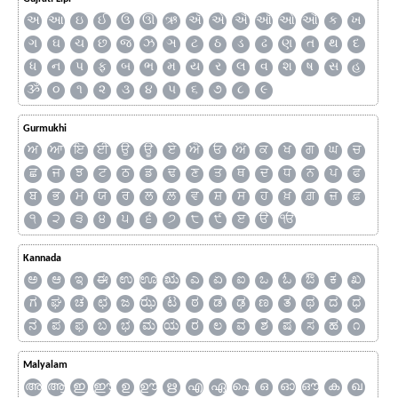
અ
આ
ઇ
ઈ
ઉ
ઊ
ઋ
ઍ
એ
ઐ
ઑ
ઓ
ઔ
ક
ખ
ગ
ઘ
ચ
છ
જ
ઝ
ઞ
ટ
ઠ
ડ
ઢ
ણ
ત
થ
દ
ધ
ન
પ
ફ
બ
ભ
મ
ય
ર
લ
વ
શ
ષ
સ
હ
ૐ
૦
૧
૨
૩
૪
૫
૬
૭
૮
૯
Gurmukhi
ਅ
ਆ
ਇ
ਈ
ਉ
ਊ
ਏ
ਐ
ਓ
ਔ
ਕ
ਖ
ਗ
ਘ
ਚ
ਛ
ਜ
ਝ
ਟ
ਠ
ਡ
ਢ
ਣ
ਤ
ਥ
ਦ
ਧ
ਨ
ਪ
ਫ
ਬ
ਭ
ਮ
ਯ
ਰ
ਲ
ਲ਼
ਵ
ਸ਼
ਸ
ਹ
ਖ਼
ਗ਼
ਜ਼
ਫ਼
੧
੨
੩
੪
੫
੬
੭
੮
੯
ੲ
ੳ
ੴ
Kannada
ಅ
ಆ
ಇ
ಈ
ಉ
ಊ
ಋ
ಎ
ಏ
ಐ
ಒ
ಓ
ಔ
ಕ
ಖ
ಗ
ಘ
ಚ
ಛ
ಜ
ಝ
ಟ
ಠ
ಡ
ಢ
ಣ
ತ
ಥ
ದ
ಧ
ನ
ಪ
ಫ
ಬ
ಭ
ಮ
ಯ
ರ
ಲ
ವ
ಶ
ಷ
ಸ
ಹ
೧
Malyalam
അ
ആ
ഇ
ഈ
ഉ
ഊ
ഋ
എ
ഏ
ഐ
ഒ
ഓ
ഔ
ക
ഖ