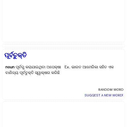
ପୂର୍ବଚୁକ୍ତି
noun
ପୂର୍ବରୁ କରାଯାଇଥିବା ଅପେକ୍ଷା Ex.
ଭାରତ ଆମେରିକା ସହିତ ଏକ
ବାଣିଜ୍ୟ ପୂର୍ବଚୁକ୍ତି ସ୍ୱାକ୍ଷର କରିଛି
RANDOM WORD
SUGGEST A NEW WORD!