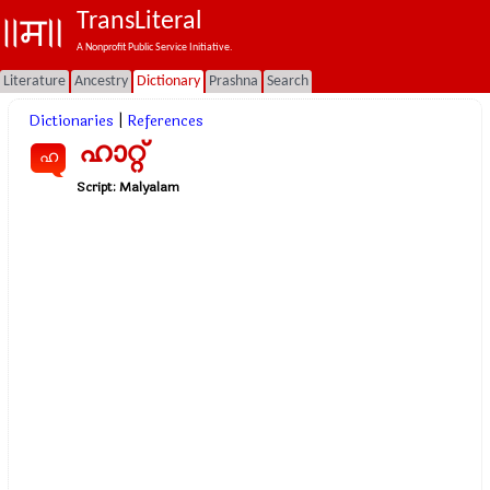
TransLiteral
A Nonprofit Public Service Initiative.
Literature
Ancestry
Dictionary
Prashna
Search
Dictionaries
|
References
ഹാറ്റ്
ഹ
Script:
Malyalam