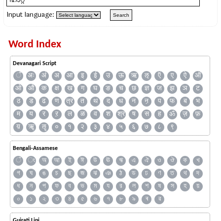
Input language:
Word Index
Devanagari Script
ँ
अः
अं
अ
आ
इ
ई
उ
ऊ
ऋ
ऌ
ऍ
ए
ऐ
ऑ
ओ
औ
क
क्ष
ख
ग
घ
ङ
च
छ
ज्ञ
ज
झ
ञ
ट
ठ
ड
ढ
ण
त्र
त
थ
द
ध
न
ऩ
प
फ
ब
भ
म
य
र
ऱ
ल
ळ
व
श
श्र
ष
स
ह
ॐ
ज़
फ़
य़
ॠ
ॡ
०
१
२
३
४
५
६
७
८
९
Bengali-Assamese
ঁ
ং
অ
আ
ই
ঈ
উ
ঊ
ঋ
এ
ঐ
ও
ঔ
ক
খ
গ
ঘ
ঙ
চ
ছ
জ
ঝ
ঞ
ঠ
ড
ঢ
ণ
ত
থ
দ
ধ
ন
প
ফ
ব
ভ
ম
য
র
ল
শ
ষ
স
হ
য়
০
১
২
৩
৪
৫
৬
৭
৮
৯
ৰ
ৱ
Gujrati Lipi