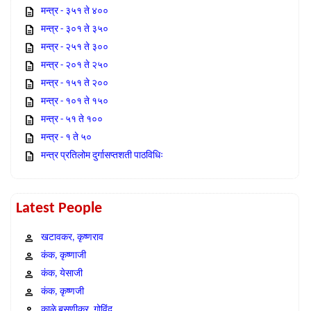
मन्त्र - ३५१ ते ४००
मन्त्र - ३०१ ते ३५०
मन्त्र - २५१ ते ३००
मन्त्र - २०१ ते २५०
मन्त्र - १५१ ते २००
मन्त्र - १०१ ते १५०
मन्त्र - ५१ ते १००
मन्त्र - १ ते ५०
मन्त्र प्रतिलोम दुर्गासप्तशती पाठविधिः
Latest People
खटावकर, कृष्णराव
कंक, कृष्णाजी
कंक, येसाजी
कंक, कृष्णजी
काळे बसणीकर, गोविंद