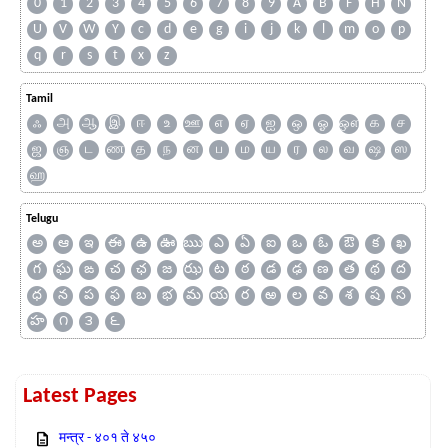
0
1
2
3
4
5
6
7
8
9
A
B
F
H
N
U
V
W
Y
c
d
e
g
i
j
k
l
m
o
p
q
r
s
t
x
z
Tamil
ஃ
அ
ஆ
இ
ஈ
உ
ஊ
எ
ஏ
ஐ
ஒ
ஓ
ஔ
க
ச
ஜ
ஞ
ட
ண
த
ந
ன
ப
ம
ய
ர
ல
வ
ஷ
ஸ
ஹ
Telugu
అ
ఆ
ఇ
ఈ
ఉ
ఊ
ఋ
ఎ
ఏ
ఐ
ఒ
ఓ
ఔ
క
ఖ
గ
ఘ
ఙ
చ
ఛ
జ
ఝ
ట
ఠ
డ
ఢ
ణ
త
థ
ద
ధ
న
ప
ఫ
బ
భ
మ
య
ర
ఱ
ల
వ
శ
ష
స
హ
౧
౩
౬
Latest Pages
मन्त्र - ४०१ ते ४५०