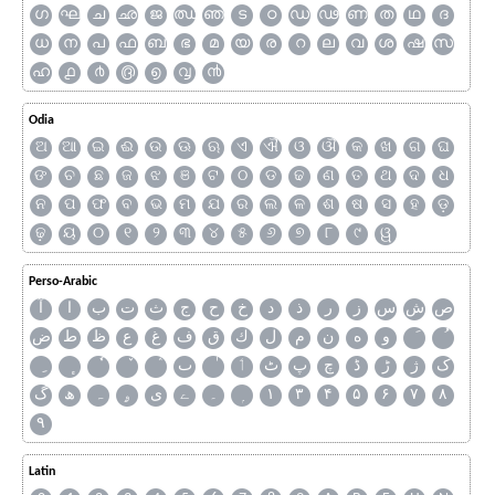
ഗ
ഘ
ച
ഛ
ജ
ഝ
ഞ
ട
ഠ
ഡ
ഢ
ണ
ത
ഥ
ദ
ധ
ന
പ
ഫ
ബ
ഭ
മ
യ
ര
റ
ല
വ
ശ
ഷ
സ
ഹ
൧
൪
൫
൭
൮
൯
Odia
ଅ
ଆ
ଇ
ଈ
ଉ
ଊ
ଋ
ଏ
ଐ
ଓ
ଔ
କ
ଖ
ଗ
ଘ
ଙ
ଚ
ଛ
ଜ
ଝ
ଞ
ଟ
ଠ
ଡ
ଢ
ଣ
ତ
ଥ
ଦ
ଧ
ନ
ପ
ଫ
ବ
ଭ
ମ
ଯ
ର
ଲ
ଳ
ଶ
ଷ
ସ
ହ
ଡ଼
ଢ଼
ୟ
୦
୧
୨
୩
୪
୫
୬
୭
୮
୯
ୱ
Perso-Arabic
ص
ش
س
ز
ر
ذ
د
خ
ح
ج
ث
ت
ب
ا
آ
و
ه
ن
م
ل
ك
ق
ف
غ
ع
ظ
ط
ض
ک
ژ
ڑ
ڈ
چ
پ
ٹ
ٲ
ٮ
گ
ھ
ہ
ۄ
ی
ے
۔
۱
۳
۴
۵
۶
۷
۸
۹
Latin