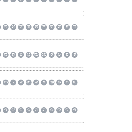
ਭ
ਮ
ਯ
ਰ
ਲ
ਲ਼
ਵ
ਸ਼
ਸ
ਹ
ಪ
ಫ
ಬ
ಭ
ಮ
ಯ
ರ
ಲ
ವ
ಶ
ന
പ
ഫ
ബ
ഭ
മ
യ
ര
റ
ല
ପ
ଫ
ବ
ଭ
ମ
ଯ
ର
ଲ
ଳ
ଶ