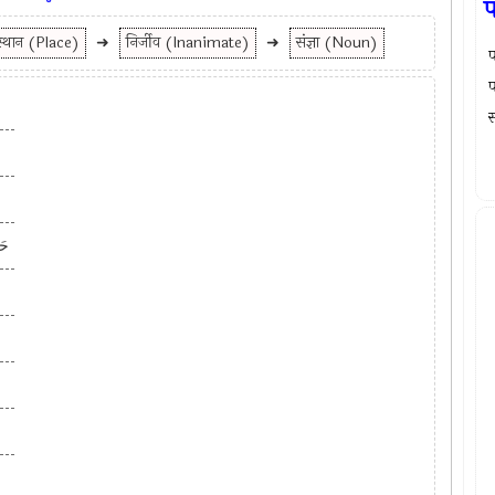
प
स्थान (Place)
➜
निर्जीव (Inanimate)
➜
संज्ञा (Noun)
प
प
स
حَ