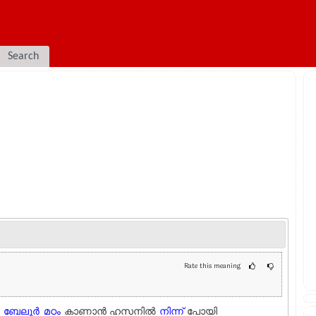
Search
Rate this meaning
‍
ബേലൂര്‍
മഠം
കാണാന്‍ ഹസനില്‍
നിന്ന്
പോയി