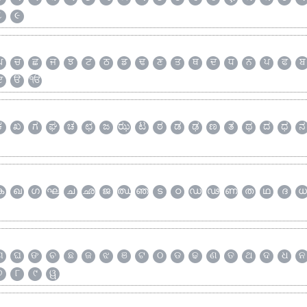
૮
૯
ਘ
ਚ
ਛ
ਜ
ਝ
ਟ
ਠ
ਡ
ਢ
ਣ
ਤ
ਥ
ਦ
ਧ
ਨ
ਪ
ਫ
ਬ
ੲ
ੳ
ੴ
ಕ
ಖ
ಗ
ಘ
ಚ
ಛ
ಜ
ಝ
ಟ
ಠ
ಡ
ಢ
ಣ
ತ
ಥ
ದ
ಧ
ನ
ക
ഖ
ഗ
ഘ
ച
ഛ
ജ
ഝ
ഞ
ട
ഠ
ഡ
ഢ
ണ
ത
ഥ
ദ
ധ
ଗ
ଘ
ଙ
ଚ
ଛ
ଜ
ଝ
ଞ
ଟ
ଠ
ଡ
ଢ
ଣ
ତ
ଥ
ଦ
ଧ
ନ
୭
୮
୯
ୱ