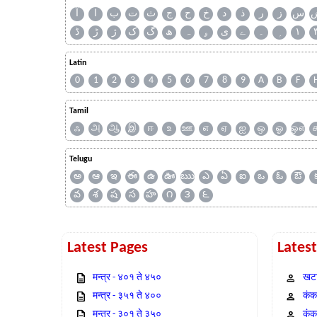
س
ز
ر
ذ
د
خ
ح
ج
ث
ت
ب
ا
آ
ڈ
ڑ
ژ
ک
گ
ھ
ہ
ۄ
ی
ے
۔
۱
Latin
0
1
2
3
4
5
6
7
8
9
A
B
F
Tamil
ஃ
அ
ஆ
இ
ஈ
உ
ஊ
எ
ஏ
ஐ
ஒ
ஓ
ஔ
Telugu
అ
ఆ
ఇ
ఈ
ఉ
ఊ
ఋ
ఎ
ఏ
ఐ
ఒ
ఓ
ఔ
వ
శ
ష
స
హ
౧
౩
౬
Latest Pages
Lates
मन्त्र - ४०१ ते ४५०
खटा
मन्त्र - ३५१ ते ४००
कंक,
मन्त्र - ३०१ ते ३५०
कंक