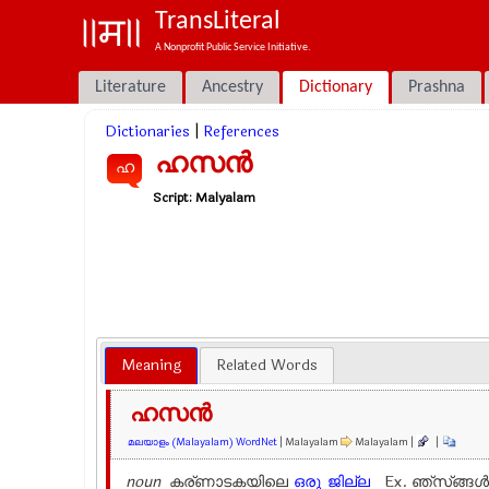
TransLiteral
A Nonprofit Public Service Initiative.
Literature
Ancestry
Dictionary
Prashna
Dictionaries
|
References
ഹസന്‍
ഹ
Script:
Malyalam
Meaning
Related Words
ഹസന്‍
മലയാളം (Malayalam) WordNet
| Malayalam
Malayalam |
|
noun
കര്ണാടകയിലെ
ഒരു
ജില്ല
Ex.
ഞ്സ്ങ്ങള്