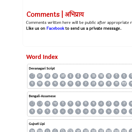
Comments | अभिप्राय
Comments written here will be public after appropriate
Like us on
Facebook
to send us a private message.
Word Index
Devanagari Script
ँ
अः
अं
अ
आ
इ
ई
उ
ऊ
ऋ
ऌ
ऍ
ए
प
फ
ब
भ
म
य
र
ऱ
ल
ळ
व
श
श्र
Bengali-Assamese
ঁ
ং
অ
আ
ই
ঈ
উ
ঊ
ঋ
এ
ঐ
ও
ঔ
ষ
স
হ
য়
০
১
২
৩
৪
৫
৬
৭
৮
Gujrati Lipi
અ
આ
ઇ
ઈ
ઉ
ઊ
ઋ
ઍ
એ
ઐ
ઑ
ઓ
ઔ