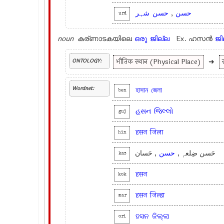
شہر
حسن
,
حسن
urd
noun
കര്ണാടകയിലെ
ഒരു
ജില്ല
Ex.
ഹസന്‍
ജി
भौतिक स्थान (Physical Place)
➜
ONTOLOGY:
Wordnet:
হাসান
জেলা
ben
હસન
જિલ્લો
guj
हसन
जिला
hin
حَسن ضِلعہٕ ,
حسن
, حَسان
kas
हसन
kok
हसन
जिल्हा
mar
ହସନ
ଜିଲ୍ଲା
ori