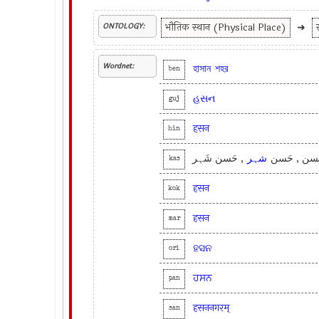
भौतिक स्थान (Physical Place)
➜
ONTOLOGY:
Wordnet:
হাসান
শহর
ben
હસન
guj
हसन
hin
سن , حَسن
شہر
, حَسن شَہر
kas
हसन
kok
हसन
mar
ହସନ
ori
ਹਸਨ
pan
हसननगरम्
san