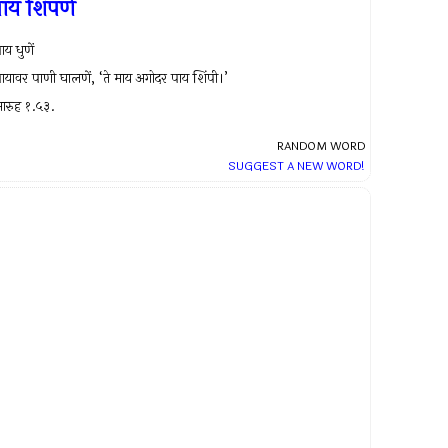
ाय शिंपणें
ाय धुणें
ायावर पाणी घालणें, ‘ते माय अगोदर पाय शिंपी।’
ारुह १.५३.
RANDOM WORD
SUGGEST A NEW WORD!