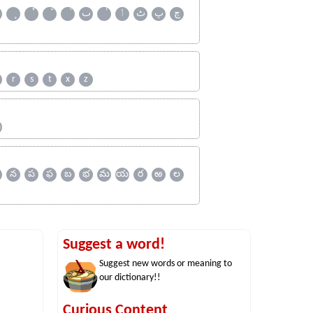
چ
پ
ٹ
ٲ
ٮ
r
s
t
x
z
ஹ
న
ప
ఫ
బ
భ
మ
య
ర
ఱ
ల
Suggest a word!
Suggest new words or meaning to
our dictionary!!
Curious Content