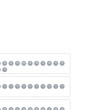
ड
ढ
ण
त्र
त
थ
द
ध
न
ऩ
९
ন
প
ফ
ব
ভ
ম
য
র
ল
শ
ન
પ
ફ
બ
ભ
મ
ય
ર
લ
વ