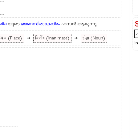
ല്ല
യുടെ
ഭരണസിരാകേന്ദ്രം
ഹസന്‍ ആകുന്നു
स्थान (Place)
➜
निर्जीव (Inanimate)
➜
संज्ञा (Noun)
I