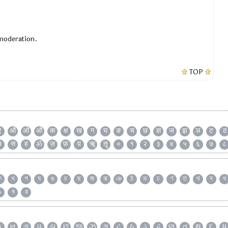
 moderation.
TOP
ऐ
ऑ
ओ
औ
क
क्ष
ख
ग
घ
ङ
च
छ
ज्ञ
ज
झ
ञ
ट
ठ
ष
स
ह
ॐ
ज़
फ़
य़
ॠ
ॡ
०
१
२
३
४
५
६
७
८
ক
খ
গ
ঘ
ঙ
চ
ছ
জ
ঝ
ঞ
ঠ
ড
ঢ
ণ
ত
থ
দ
ধ
৯
ৰ
ৱ
ક
ખ
ગ
ઘ
ચ
છ
જ
ઝ
ઞ
ટ
ઠ
ડ
ઢ
ણ
ત
થ
દ
ધ