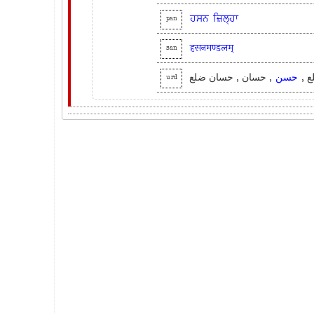
ਹਸਨ
ਜ਼ਿਲ੍ਹਾ
pan
हसनमण्डलम्
san
لع
حسن
, حسان , حسان ضلع
urd