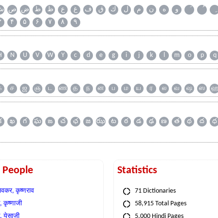
و
ه
ن
م
ل
ك
ق
ف
غ
ع
ظ
ط
ض
ص
ش
۳
۴
۵
۶
۷
۸
۹
H
N
U
V
W
Y
c
d
e
g
i
j
k
l
m
o
p
q
க
ச
ஜ
ஞ
ட
ண
த
ந
ன
ப
ம
ய
ர
ல
வ
ஷ
ஸ
క
ఖ
గ
ఘ
ఙ
చ
ఛ
జ
ఝ
ట
ఠ
డ
ఢ
ణ
త
థ
ద
ధ
t People
Statistics
वकर, कृष्णराव
71 Dictionaries
 कृष्णाजी
58,915 Total Pages
, येसाजी
5,000 Hindi Pages