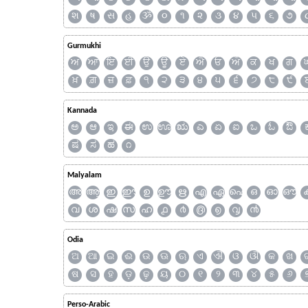
શ
ષ
સ
હ
ૐ
૦
૧
૨
૩
૪
૫
૬
૭
Gurmukhi
ਅ
ਆ
ਇ
ਈ
ਉ
ਊ
ਏ
ਐ
ਓ
ਔ
ਕ
ਖ
ਗ
ਖ਼
ਗ਼
ਜ਼
ਫ਼
੧
੨
੩
੪
੫
੬
੭
੮
੯
Kannada
ಅ
ಆ
ಇ
ಈ
ಉ
ಊ
ಋ
ಎ
ಏ
ಐ
ಒ
ಓ
ಔ
ಷ
ಸ
ಹ
೧
Malyalam
അ
ആ
ഇ
ഈ
ഉ
ഊ
ഋ
എ
ഏ
ഐ
ഒ
ഓ
ഔ
വ
ശ
ഷ
സ
ഹ
൧
൪
൫
൭
൮
൯
Odia
ଅ
ଆ
ଇ
ଈ
ଉ
ଊ
ଋ
ଏ
ଐ
ଓ
ଔ
କ
ଖ
ଷ
ସ
ହ
ଡ଼
ଢ଼
ୟ
୦
୧
୨
୩
୪
୫
୬
Perso-Arabic