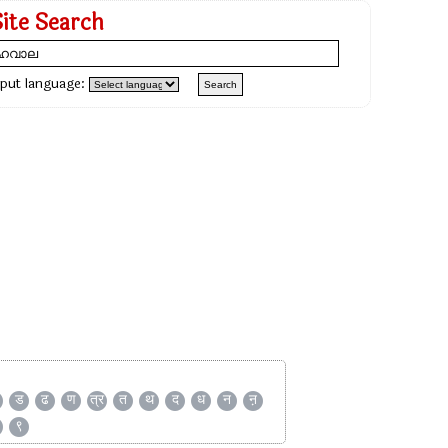
Site Search
nput language:
ड
ढ
ण
त्र
त
थ
द
ध
न
ऩ
९