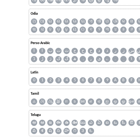
വ
ശ
ഷ
സ
ഹ
൧
൪
൫
൭
൮
൯
Odia
ଅ
ଆ
ଇ
ଈ
ଉ
ଊ
ଋ
ଏ
ଐ
ଓ
ଔ
କ
ଖ
ଷ
ସ
ହ
ଡ଼
ଢ଼
ୟ
୦
୧
୨
୩
୪
୫
୬
Perso-Arabic
س
ز
ر
ذ
د
خ
ح
ج
ث
ت
ب
ا
آ
ڈ
ڑ
ژ
ک
گ
ھ
ہ
ۄ
ی
ے
۔
۱
Latin
0
1
2
3
4
5
6
7
8
9
A
B
F
Tamil
ஃ
அ
ஆ
இ
ஈ
உ
ஊ
எ
ஏ
ஐ
ஒ
ஓ
ஔ
Telugu
అ
ఆ
ఇ
ఈ
ఉ
ఊ
ఋ
ఎ
ఏ
ఐ
ఒ
ఓ
ఔ
వ
శ
ష
స
హ
౧
౩
౬