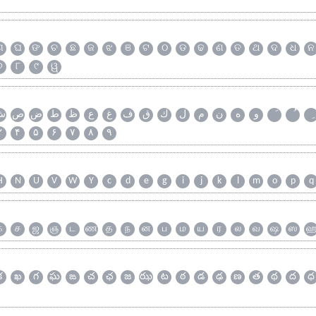
ଗ
ଘ
ଙ
ଚ
ଛ
ଜ
ଝ
ଞ
ଟ
ଠ
ଡ
ଢ
ଣ
ତ
ଥ
ଦ
ଧ
ନ
୭
୮
୯
ୱ
و
ه
ن
م
ل
ك
ق
ف
غ
ع
ظ
ط
ض
ص
ش
۳
۴
۵
۶
۷
۸
۹
H
N
U
V
W
Y
c
d
e
g
i
j
k
l
m
o
p
q
க
ச
ஜ
ஞ
ட
ண
த
ந
ன
ப
ம
ய
ர
ல
வ
ஷ
ஸ
క
ఖ
గ
ఘ
ఙ
చ
ఛ
జ
ఝ
ట
ఠ
డ
ఢ
ణ
త
థ
ద
ధ