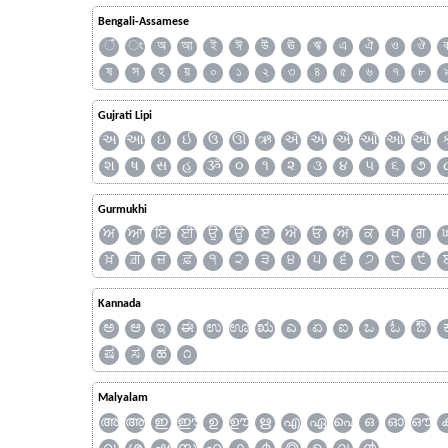
Bengali-Assamese
ঁ
ং
অ
আ
ই
ঈ
উ
ঊ
ঋ
এ
ঐ
ও
ঔ
ষ
স
হ
য়
০
১
২
৩
৪
৫
৬
৭
৮
Gujrati Lipi
અ
આ
ઇ
ઈ
ઉ
ઊ
ઋ
ઍ
એ
ઐ
ઑ
ઓ
ઔ
શ
ષ
સ
હ
ૐ
૦
૧
૨
૩
૪
૫
૬
૭
Gurmukhi
ਅ
ਆ
ਇ
ਈ
ਉ
ਊ
ਏ
ਐ
ਓ
ਔ
ਕ
ਖ
ਗ
ਖ਼
ਗ਼
ਜ਼
ਫ਼
੧
੨
੩
੪
੫
੬
੭
੮
੯
Kannada
ಅ
ಆ
ಇ
ಈ
ಉ
ಊ
ಋ
ಎ
ಏ
ಐ
ಒ
ಓ
ಔ
ಷ
ಸ
ಹ
೧
Malyalam
അ
ആ
ഇ
ഈ
ഉ
ഊ
ഋ
എ
ഏ
ഐ
ഒ
ഓ
ഔ