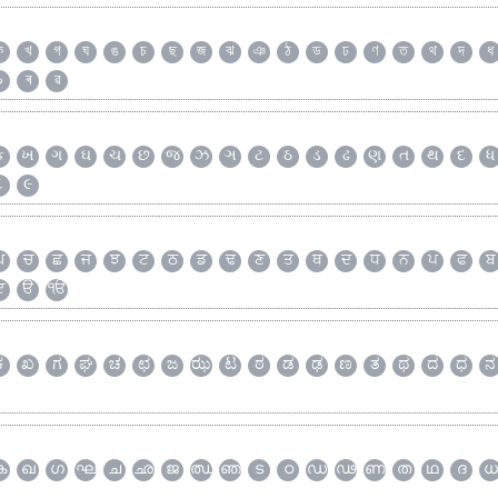
ক
খ
গ
ঘ
ঙ
চ
ছ
জ
ঝ
ঞ
ঠ
ড
ঢ
ণ
ত
থ
দ
ধ
৯
ৰ
ৱ
ક
ખ
ગ
ઘ
ચ
છ
જ
ઝ
ઞ
ટ
ઠ
ડ
ઢ
ણ
ત
થ
દ
ધ
૮
૯
ਘ
ਚ
ਛ
ਜ
ਝ
ਟ
ਠ
ਡ
ਢ
ਣ
ਤ
ਥ
ਦ
ਧ
ਨ
ਪ
ਫ
ਬ
ੲ
ੳ
ੴ
ಕ
ಖ
ಗ
ಘ
ಚ
ಛ
ಜ
ಝ
ಟ
ಠ
ಡ
ಢ
ಣ
ತ
ಥ
ದ
ಧ
ನ
ക
ഖ
ഗ
ഘ
ച
ഛ
ജ
ഝ
ഞ
ട
ഠ
ഡ
ഢ
ണ
ത
ഥ
ദ
ധ