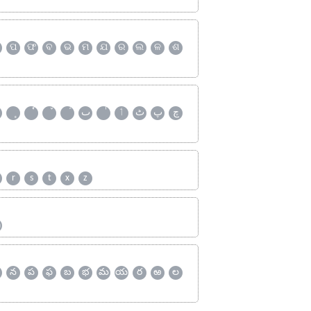
ପ
ଫ
ବ
ଭ
ମ
ଯ
ର
ଲ
ଳ
ଶ
چ
پ
ٹ
ٲ
ٮ
r
s
t
x
z
ஹ
న
ప
ఫ
బ
భ
మ
య
ర
ఱ
ల