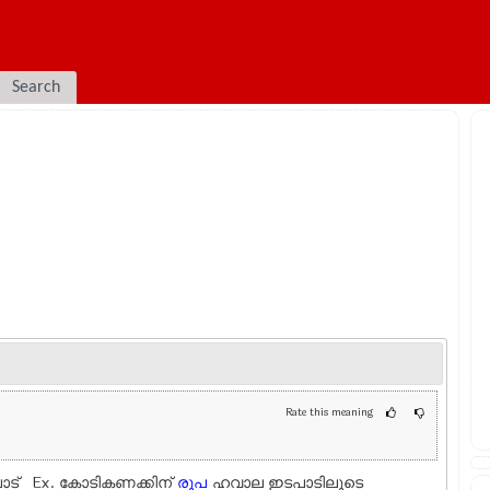
Search
Rate this meaning
പാട് Ex.
കോടികണക്കിന്
രൂപ
ഹവാല ഇടപാടിലൂടെ