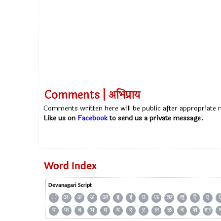
Comments | अभिप्राय
Comments written here will be public after appropriate
Like us on
Facebook
to send us a private message.
Word Index
Devanagari Script
ँ
अः
अं
अ
आ
इ
ई
उ
ऊ
ऋ
ऌ
ऍ
ए
प
फ
ब
भ
म
य
र
ऱ
ल
ळ
व
श
श्र