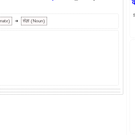
क
S
imate)
➜
संज्ञा (Noun)