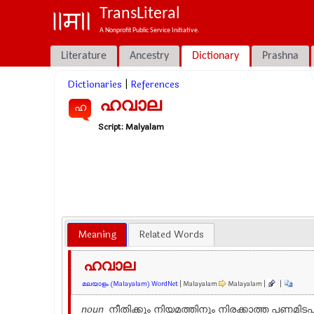
TransLiteral
A Nonprofit Public Service Initiative.
Literature
Ancestry
Dictionary
Prashna
Dictionaries
|
References
ഹവാല
ഹ
Script:
Malyalam
Meaning
Related Words
ഹവാല
മലയാളം (Malayalam) WordNet
| Malayalam
Malayalam |
|
noun
നീതിക്കും നിയമത്തിനും നിരക്കാത്ത പണമിട