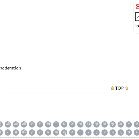
I
 moderation.
TOP
ऐ
ऑ
ओ
औ
क
क्ष
ख
ग
घ
ङ
च
छ
ज्ञ
ज
झ
ञ
ट
ठ
ष
स
ह
ॐ
ज़
फ़
य़
ॠ
ॡ
०
१
२
३
४
५
६
७
८