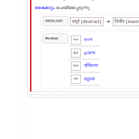
കൈമാറ്റം
ചെയ്യപ്പെടുന്നു
अमूर्त (Abstract)
➜
निर्जीव (Inan
ONTOLOGY:
Wordnet:
হাওলা
ben
હવાલા
guj
वर्गिकरण
kok
ହୱାଲା
ori