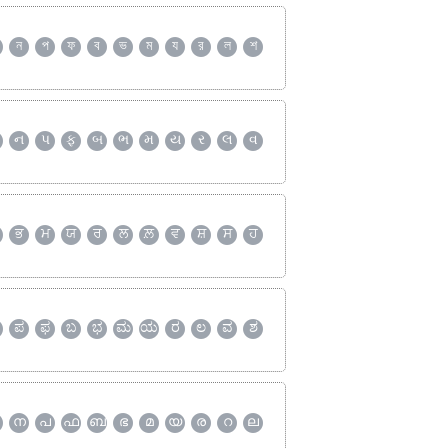
ন
প
ফ
ব
ভ
ম
য
র
ল
শ
ન
પ
ફ
બ
ભ
મ
ય
ર
લ
વ
ਭ
ਮ
ਯ
ਰ
ਲ
ਲ਼
ਵ
ਸ਼
ਸ
ਹ
ಪ
ಫ
ಬ
ಭ
ಮ
ಯ
ರ
ಲ
ವ
ಶ
ന
പ
ഫ
ബ
ഭ
മ
യ
ര
റ
ല