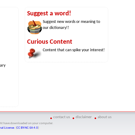
Suggest a word!
Suggest new words or meaning to
our dictionary!!
Curious Content
Content that can spike your interest!
nary
contact us
disclaimer
about us
might have downloaded on your computer.
al License
. (
CC BY-NC-SA 4.0
)