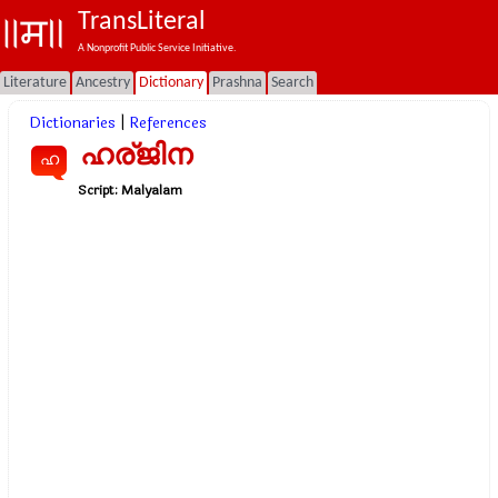
TransLiteral
A Nonprofit Public Service Initiative.
Literature
Ancestry
Dictionary
Prashna
Search
Dictionaries
|
References
ഹര്ജിന
ഹ
Script:
Malyalam