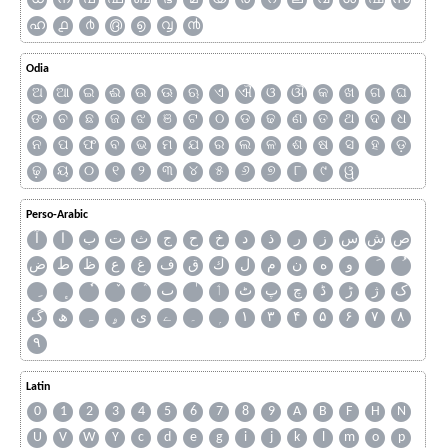
ഹ
൧
൪
൫
൭
൮
൯
Odia
ଅ
ଆ
ଇ
ଈ
ଉ
ଊ
ଋ
ଏ
ଐ
ଓ
ଔ
କ
ଖ
ଗ
ଘ
ଙ
ଚ
ଛ
ଜ
ଝ
ଞ
ଟ
ଠ
ଡ
ଢ
ଣ
ତ
ଥ
ଦ
ଧ
ନ
ପ
ଫ
ବ
ଭ
ମ
ଯ
ର
ଲ
ଳ
ଶ
ଷ
ସ
ହ
ଡ଼
ଢ଼
ୟ
୦
୧
୨
୩
୪
୫
୬
୭
୮
୯
ୱ
Perso-Arabic
ص
ش
س
ز
ر
ذ
د
خ
ح
ج
ث
ت
ب
ا
آ
و
ه
ن
م
ل
ك
ق
ف
غ
ع
ظ
ط
ض
ک
ژ
ڑ
ڈ
چ
پ
ٹ
ٲ
ٮ
گ
ھ
ہ
ۄ
ی
ے
۔
۱
۳
۴
۵
۶
۷
۸
۹
Latin
0
1
2
3
4
5
6
7
8
9
A
B
F
H
N
U
V
W
Y
c
d
e
g
i
j
k
l
m
o
p