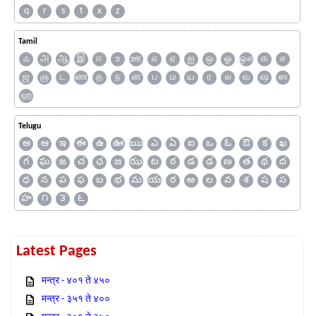
q
r
s
t
x
z
Tamil
ஃ
அ
ஆ
இ
ஈ
உ
ஊ
எ
ஏ
ஐ
ஒ
ஓ
ஔ
க
ச
ஜ
ஞ
ட
ண
த
ந
ன
ப
ம
ய
ர
ல
வ
ஷ
ஸ
ஹ
Telugu
అ
ఆ
ఇ
ఈ
ఉ
ఊ
ఋ
ఎ
ఏ
ఐ
ఒ
ఓ
ఔ
క
ఖ
గ
ఘ
ఙ
చ
ఛ
జ
ఝ
ట
ఠ
డ
ఢ
ణ
త
థ
ద
ధ
న
ప
ఫ
బ
భ
మ
య
ర
ఱ
ల
వ
శ
ష
స
హ
౧
౩
౬
Latest Pages
मन्त्र - ४०१ ते ४५०
मन्त्र - ३५१ ते ४००