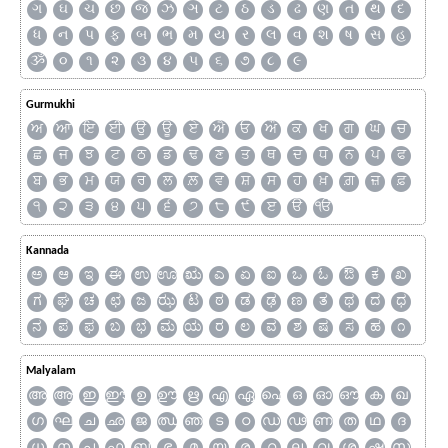
ગ
ઘ
ચ
છ
જ
ઝ
ઞ
ટ
ઠ
ડ
ઢ
ણ
ત
થ
દ
ધ
ન
પ
ફ
બ
ભ
મ
ય
ર
લ
વ
શ
ષ
સ
હ
ૐ
૦
૧
૨
૩
૪
૫
૬
૭
૮
૯
Gurmukhi
ਅ
ਆ
ਇ
ਈ
ਉ
ਊ
ਏ
ਐ
ਓ
ਔ
ਕ
ਖ
ਗ
ਘ
ਚ
ਛ
ਜ
ਝ
ਟ
ਠ
ਡ
ਢ
ਣ
ਤ
ਥ
ਦ
ਧ
ਨ
ਪ
ਫ
ਬ
ਭ
ਮ
ਯ
ਰ
ਲ
ਲ਼
ਵ
ਸ਼
ਸ
ਹ
ਖ਼
ਗ਼
ਜ਼
ਫ਼
੧
੨
੩
੪
੫
੬
੭
੮
੯
ੲ
ੳ
ੴ
Kannada
ಅ
ಆ
ಇ
ಈ
ಉ
ಊ
ಋ
ಎ
ಏ
ಐ
ಒ
ಓ
ಔ
ಕ
ಖ
ಗ
ಘ
ಚ
ಛ
ಜ
ಝ
ಟ
ಠ
ಡ
ಢ
ಣ
ತ
ಥ
ದ
ಧ
ನ
ಪ
ಫ
ಬ
ಭ
ಮ
ಯ
ರ
ಲ
ವ
ಶ
ಷ
ಸ
ಹ
೧
Malyalam
അ
ആ
ഇ
ഈ
ഉ
ഊ
ഋ
എ
ഏ
ഐ
ഒ
ഓ
ഔ
ക
ഖ
ഗ
ഘ
ച
ഛ
ജ
ഝ
ഞ
ട
ഠ
ഡ
ഢ
ണ
ത
ഥ
ദ
ധ
ന
പ
ഫ
ബ
ഭ
മ
യ
ര
റ
ല
വ
ശ
ഷ
സ