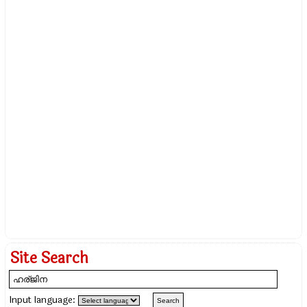
Site Search
Input language: