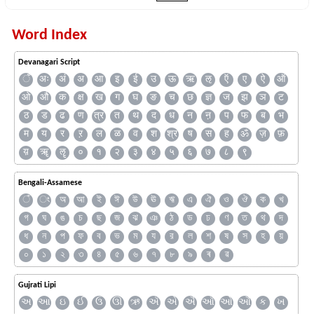
Word Index
Devanagari Script
ँ
अः
अं
अ
आ
इ
ई
उ
ऊ
ऋ
ऌ
ऍ
ए
ऐ
ऑ
ओ
औ
क
क्ष
ख
ग
घ
ङ
च
छ
ज्ञ
ज
झ
ञ
ट
ठ
ड
ढ
ण
त्र
त
थ
द
ध
न
ऩ
प
फ
ब
भ
म
य
र
ऱ
ल
ळ
व
श
श्र
ष
स
ह
ॐ
ज़
फ़
य़
ॠ
ॡ
०
१
२
३
४
५
६
७
८
९
Bengali-Assamese
ঁ
ং
অ
আ
ই
ঈ
উ
ঊ
ঋ
এ
ঐ
ও
ঔ
ক
খ
গ
ঘ
ঙ
চ
ছ
জ
ঝ
ঞ
ঠ
ড
ঢ
ণ
ত
থ
দ
ধ
ন
প
ফ
ব
ভ
ম
য
র
ল
শ
ষ
স
হ
য়
০
১
২
৩
৪
৫
৬
৭
৮
৯
ৰ
ৱ
Gujrati Lipi
અ
આ
ઇ
ઈ
ઉ
ઊ
ઋ
ઍ
એ
ઐ
ઑ
ઓ
ઔ
ક
ખ