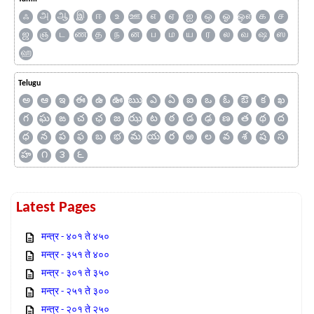
ஃ
அ
ஆ
இ
ஈ
உ
ஊ
எ
ஏ
ஐ
ஒ
ஓ
ஔ
க
ச
ஜ
ஞ
ட
ண
த
ந
ன
ப
ம
ய
ர
ல
வ
ஷ
ஸ
ஹ
Telugu
అ
ఆ
ఇ
ఈ
ఉ
ఊ
ఋ
ఎ
ఏ
ఐ
ఒ
ఓ
ఔ
క
ఖ
గ
ఘ
ఙ
చ
ఛ
జ
ఝ
ట
ఠ
డ
ఢ
ణ
త
థ
ద
ధ
న
ప
ఫ
బ
భ
మ
య
ర
ఱ
ల
వ
శ
ష
స
హ
౧
౩
౬
Latest Pages
मन्त्र - ४०१ ते ४५०
मन्त्र - ३५१ ते ४००
मन्त्र - ३०१ ते ३५०
मन्त्र - २५१ ते ३००
मन्त्र - २०१ ते २५०