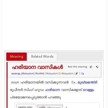
Meaning
Related Words
ഹരിയാന വാസികൾ
Rate this meaning
മലയാളം (Malayalam) WordNet
| Malayalam
Malayalam |
|
noun
ഹരിയാനയിൽ വസിക്കുന്നവൻ Ex.
മുഖ്യമന്ത്രി
ഭൂപീന്ദർ സിംഗ് ഹൂഡ
ഹരിയാന
വാസികളോട്
വെള്ളം
പ്രയോജനപ്പെടുത്താൻ പറഞ്ഞു
ONTOLOGY: