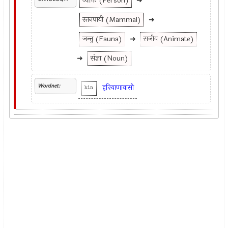
व्यक्ति (Person)
➜
स्तनपायी (Mammal)
➜
जन्तु (Fauna)
➜
सजीव (Animate)
➜
संज्ञा (Noun)
Wordnet:
हरियाणावासी
hin