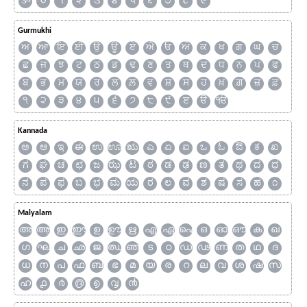
ૐ
૦
૧
૨
૩
૪
૫
૬
૭
૮
૯
Gurmukhi
ਅ
ਆ
ਇ
ਈ
ਉ
ਊ
ਏ
ਐ
ਓ
ਔ
ਕ
ਖ
ਗ
ਘ
ਚ
ਛ
ਜ
ਝ
ਟ
ਠ
ਡ
ਢ
ਣ
ਤ
ਥ
ਦ
ਧ
ਨ
ਪ
ਫ
ਬ
ਭ
ਮ
ਯ
ਰ
ਲ
ਲ਼
ਵ
ਸ਼
ਸ
ਹ
ਖ਼
ਗ਼
ਜ਼
ਫ਼
੧
੨
੩
੪
੫
੬
੭
੮
੯
ੲ
ੳ
ੴ
Kannada
ಅ
ಆ
ಇ
ಈ
ಉ
ಊ
ಋ
ಎ
ಏ
ಐ
ಒ
ಓ
ಔ
ಕ
ಖ
ಗ
ಘ
ಚ
ಛ
ಜ
ಝ
ಟ
ಠ
ಡ
ಢ
ಣ
ತ
ಥ
ದ
ಧ
ನ
ಪ
ಫ
ಬ
ಭ
ಮ
ಯ
ರ
ಲ
ವ
ಶ
ಷ
ಸ
ಹ
೧
Malyalam
അ
ആ
ഇ
ഈ
ഉ
ഊ
ഋ
എ
ഏ
ഐ
ഒ
ഓ
ഔ
ക
ഖ
ഗ
ഘ
ച
ഛ
ജ
ഝ
ഞ
ട
ഠ
ഡ
ഢ
ണ
ത
ഥ
ദ
ധ
ന
പ
ഫ
ബ
ഭ
മ
യ
ര
റ
ല
വ
ശ
ഷ
സ
ഹ
൧
൪
൫
൭
൮
൯