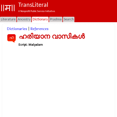
TransLiteral
A Nonprofit Public Service Initiative.
Literature
Ancestry
Dictionary
Prashna
Search
Dictionaries
|
References
ഹരിയാന വാസികൾ
ഹ
Script:
Malyalam