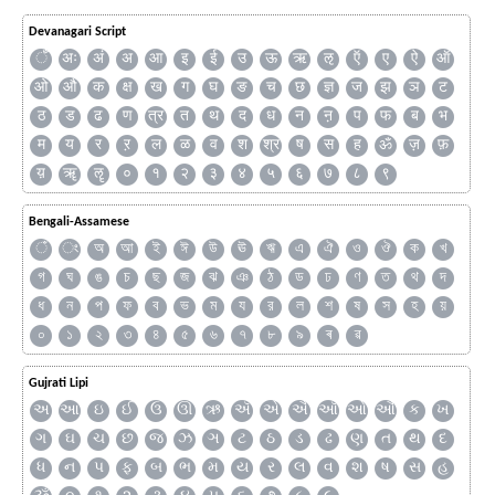
Devanagari Script
ँ
अः
अं
अ
आ
इ
ई
उ
ऊ
ऋ
ऌ
ऍ
ए
ऐ
ऑ
ओ
औ
क
क्ष
ख
ग
घ
ङ
च
छ
ज्ञ
ज
झ
ञ
ट
ठ
ड
ढ
ण
त्र
त
थ
द
ध
न
ऩ
प
फ
ब
भ
म
य
र
ऱ
ल
ळ
व
श
श्र
ष
स
ह
ॐ
ज़
फ़
य़
ॠ
ॡ
०
१
२
३
४
५
६
७
८
९
Bengali-Assamese
ঁ
ং
অ
আ
ই
ঈ
উ
ঊ
ঋ
এ
ঐ
ও
ঔ
ক
খ
গ
ঘ
ঙ
চ
ছ
জ
ঝ
ঞ
ঠ
ড
ঢ
ণ
ত
থ
দ
ধ
ন
প
ফ
ব
ভ
ম
য
র
ল
শ
ষ
স
হ
য়
০
১
২
৩
৪
৫
৬
৭
৮
৯
ৰ
ৱ
Gujrati Lipi
અ
આ
ઇ
ઈ
ઉ
ઊ
ઋ
ઍ
એ
ઐ
ઑ
ઓ
ઔ
ક
ખ
ગ
ઘ
ચ
છ
જ
ઝ
ઞ
ટ
ઠ
ડ
ઢ
ણ
ત
થ
દ
ધ
ન
પ
ફ
બ
ભ
મ
ય
ર
લ
વ
શ
ષ
સ
હ