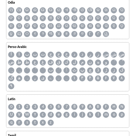
Odia
ଅ
ଆ
ଇ
ଈ
ଉ
ଊ
ଋ
ଏ
ଐ
ଓ
ଔ
କ
ଖ
ଗ
ଘ
ଙ
ଚ
ଛ
ଜ
ଝ
ଞ
ଟ
ଠ
ଡ
ଢ
ଣ
ତ
ଥ
ଦ
ଧ
ନ
ପ
ଫ
ବ
ଭ
ମ
ଯ
ର
ଲ
ଳ
ଶ
ଷ
ସ
ହ
ଡ଼
ଢ଼
ୟ
୦
୧
୨
୩
୪
୫
୬
୭
୮
୯
ୱ
Perso-Arabic
ص
ش
س
ز
ر
ذ
د
خ
ح
ج
ث
ت
ب
ا
آ
و
ه
ن
م
ل
ك
ق
ف
غ
ع
ظ
ط
ض
ک
ژ
ڑ
ڈ
چ
پ
ٹ
ٲ
ٮ
گ
ھ
ہ
ۄ
ی
ے
۔
۱
۳
۴
۵
۶
۷
۸
۹
Latin
0
1
2
3
4
5
6
7
8
9
A
B
F
H
N
U
V
W
Y
c
d
e
g
i
j
k
l
m
o
p
q
r
s
t
x
z
Tamil