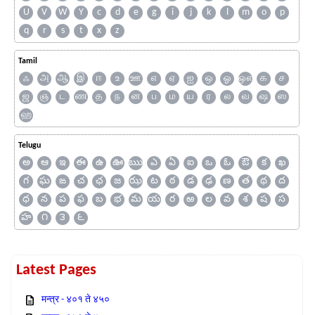
U
V
W
Y
c
d
e
g
i
j
k
l
m
o
p
q
r
s
t
x
z
Tamil
ஃ
அ
ஆ
இ
ஈ
உ
ஊ
எ
ஏ
ஐ
ஒ
ஓ
ஔ
க
ச
ஜ
ஞ
ட
ண
த
ந
ன
ப
ம
ய
ர
ல
வ
ஷ
ஸ
ஹ
Telugu
అ
ఆ
ఇ
ఈ
ఉ
ఊ
ఋ
ఎ
ఏ
ఐ
ఒ
ఓ
ఔ
క
ఖ
గ
ఘ
ఙ
చ
ఛ
జ
ఝ
ట
ఠ
డ
ఢ
ణ
త
థ
ద
ధ
న
ప
ఫ
బ
భ
మ
య
ర
ఱ
ల
వ
శ
ష
స
హ
౧
౩
౬
Latest Pages
मन्त्र - ४०१ ते ४५०