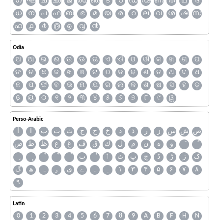
ഗ
ഘ
ച
ഛ
ജ
ഝ
ഞ
ട
ഠ
ഡ
ഢ
ണ
ത
ഥ
ദ
ധ
ന
പ
ഫ
ബ
ഭ
മ
യ
ര
റ
ല
വ
ശ
ഷ
സ
ഹ
൧
൪
൫
൭
൮
൯
Odia
ଅ
ଆ
ଇ
ଈ
ଉ
ଊ
ଋ
ଏ
ଐ
ଓ
ଔ
କ
ଖ
ଗ
ଘ
ଙ
ଚ
ଛ
ଜ
ଝ
ଞ
ଟ
ଠ
ଡ
ଢ
ଣ
ତ
ଥ
ଦ
ଧ
ନ
ପ
ଫ
ବ
ଭ
ମ
ଯ
ର
ଲ
ଳ
ଶ
ଷ
ସ
ହ
ଡ଼
ଢ଼
ୟ
୦
୧
୨
୩
୪
୫
୬
୭
୮
୯
ୱ
Perso-Arabic
ص
ش
س
ز
ر
ذ
د
خ
ح
ج
ث
ت
ب
ا
آ
و
ه
ن
م
ل
ك
ق
ف
غ
ع
ظ
ط
ض
ک
ژ
ڑ
ڈ
چ
پ
ٹ
ٲ
ٮ
گ
ھ
ہ
ۄ
ی
ے
۔
۱
۳
۴
۵
۶
۷
۸
۹
Latin
0
1
2
3
4
5
6
7
8
9
A
B
F
H
N