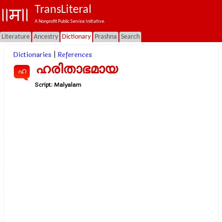
TransLiteral
A Nonprofit Public Service Initiative.
Literature
Ancestry
Dictionary
Prashna
Search
Dictionaries
|
References
ഹരിതാഭമായ
ഹ
Script:
Malyalam