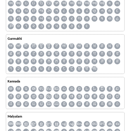
અ
આ
ઇ
ઈ
ઉ
ઊ
ઋ
ઍ
એ
ઐ
ઑ
ઓ
ઔ
ક
ખ
ગ
ઘ
ચ
છ
જ
ઝ
ઞ
ટ
ઠ
ડ
ઢ
ણ
ત
થ
દ
ધ
ન
પ
ફ
બ
ભ
મ
ય
ર
લ
વ
શ
ષ
સ
હ
ૐ
૦
૧
૨
૩
૪
૫
૬
૭
૮
૯
Gurmukhi
ਅ
ਆ
ਇ
ਈ
ਉ
ਊ
ਏ
ਐ
ਓ
ਔ
ਕ
ਖ
ਗ
ਘ
ਚ
ਛ
ਜ
ਝ
ਟ
ਠ
ਡ
ਢ
ਣ
ਤ
ਥ
ਦ
ਧ
ਨ
ਪ
ਫ
ਬ
ਭ
ਮ
ਯ
ਰ
ਲ
ਲ਼
ਵ
ਸ਼
ਸ
ਹ
ਖ਼
ਗ਼
ਜ਼
ਫ਼
੧
੨
੩
੪
੫
੬
੭
੮
੯
ੲ
ੳ
ੴ
Kannada
ಅ
ಆ
ಇ
ಈ
ಉ
ಊ
ಋ
ಎ
ಏ
ಐ
ಒ
ಓ
ಔ
ಕ
ಖ
ಗ
ಘ
ಚ
ಛ
ಜ
ಝ
ಟ
ಠ
ಡ
ಢ
ಣ
ತ
ಥ
ದ
ಧ
ನ
ಪ
ಫ
ಬ
ಭ
ಮ
ಯ
ರ
ಲ
ವ
ಶ
ಷ
ಸ
ಹ
೧
Malyalam
അ
ആ
ഇ
ഈ
ഉ
ഊ
ഋ
എ
ഏ
ഐ
ഒ
ഓ
ഔ
ക
ഖ