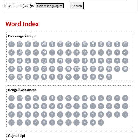
Input language:
Word Index
Devanagari Script
ँ
अः
अं
अ
आ
इ
ई
उ
ऊ
ऋ
ऌ
ऍ
ए
ऐ
ऑ
ओ
औ
क
क्ष
ख
ग
घ
ङ
च
छ
ज्ञ
ज
झ
ञ
ट
ठ
ड
ढ
ण
त्र
त
थ
द
ध
न
ऩ
प
फ
ब
भ
म
य
र
ऱ
ल
ळ
व
श
श्र
ष
स
ह
ॐ
ज़
फ़
य़
ॠ
ॡ
०
१
२
३
४
५
६
७
८
९
Bengali-Assamese
ঁ
ং
অ
আ
ই
ঈ
উ
ঊ
ঋ
এ
ঐ
ও
ঔ
ক
খ
গ
ঘ
ঙ
চ
ছ
জ
ঝ
ঞ
ঠ
ড
ঢ
ণ
ত
থ
দ
ধ
ন
প
ফ
ব
ভ
ম
য
র
ল
শ
ষ
স
হ
য়
০
১
২
৩
৪
৫
৬
৭
৮
৯
ৰ
ৱ
Gujrati Lipi