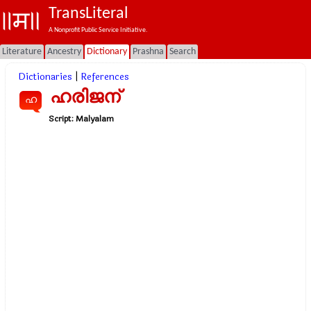
TransLiteral
A Nonprofit Public Service Initiative.
Literature
Ancestry
Dictionary
Prashna
Search
Dictionaries
|
References
ഹരിജന്
ഹ
Script:
Malyalam