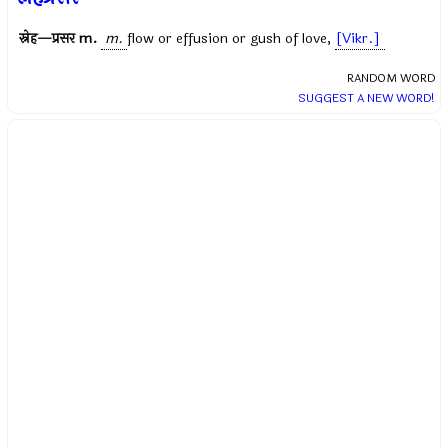
स्नेह—प्रसर
m.
m.
flow or effusion or gush of love,
[Vikr.]
RANDOM WORD
SUGGEST A NEW WORD!