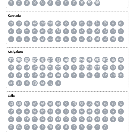
੧
੨
੩
੪
੫
੬
੭
੮
੯
ੲ
ੳ
ੴ
Kannada
ಅ
ಆ
ಇ
ಈ
ಉ
ಊ
ಋ
ಎ
ಏ
ಐ
ಒ
ಓ
ಔ
ಕ
ಖ
ಗ
ಘ
ಚ
ಛ
ಜ
ಝ
ಟ
ಠ
ಡ
ಢ
ಣ
ತ
ಥ
ದ
ಧ
ನ
ಪ
ಫ
ಬ
ಭ
ಮ
ಯ
ರ
ಲ
ವ
ಶ
ಷ
ಸ
ಹ
೧
Malyalam
അ
ആ
ഇ
ഈ
ഉ
ഊ
ഋ
എ
ഏ
ഐ
ഒ
ഓ
ഔ
ക
ഖ
ഗ
ഘ
ച
ഛ
ജ
ഝ
ഞ
ട
ഠ
ഡ
ഢ
ണ
ത
ഥ
ദ
ധ
ന
പ
ഫ
ബ
ഭ
മ
യ
ര
റ
ല
വ
ശ
ഷ
സ
ഹ
൧
൪
൫
൭
൮
൯
Odia
ଅ
ଆ
ଇ
ଈ
ଉ
ଊ
ଋ
ଏ
ଐ
ଓ
ଔ
କ
ଖ
ଗ
ଘ
ଙ
ଚ
ଛ
ଜ
ଝ
ଞ
ଟ
ଠ
ଡ
ଢ
ଣ
ତ
ଥ
ଦ
ଧ
ନ
ପ
ଫ
ବ
ଭ
ମ
ଯ
ର
ଲ
ଳ
ଶ
ଷ
ସ
ହ
ଡ଼
ଢ଼
ୟ
୦
୧
୨
୩
୪
୫
୬
୭
୮
୯
ୱ