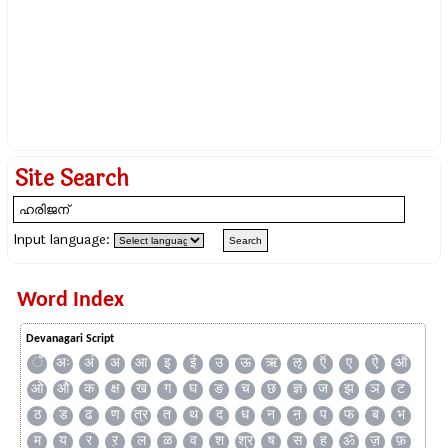
Site Search
Input language:
Word Index
Devanagari Script
ँ
अः
अं
अ
आ
इ
ई
उ
ऊ
ऋ
ऌ
ऍ
ए
ऐ
ऑ
ओ
औ
क
क्ष
ख
ग
घ
ङ
च
छ
ज्ञ
ज
झ
ञ
ट
ठ
ड
ढ
ण
त्र
त
थ
द
ध
न
ऩ
प
फ
ब
भ
म
य
र
ऱ
ल
ळ
व
श
श्र
ष
स
ह
ॐ
ज़
फ़