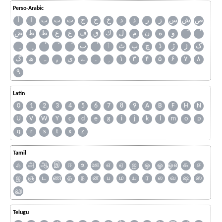
Perso-Arabic
ص
ش
س
ز
ر
ذ
د
خ
ح
ج
ث
ت
ب
ا
آ
و
ه
ن
م
ل
ك
ق
ف
غ
ع
ظ
ط
ض
ک
ژ
ڑ
ڈ
چ
پ
ٹ
ٲ
ٮ
گ
ھ
ہ
ۄ
ی
ے
۔
۱
۳
۴
۵
۶
۷
۸
۹
Latin
0
1
2
3
4
5
6
7
8
9
A
B
F
H
N
U
V
W
Y
c
d
e
g
i
j
k
l
m
o
p
q
r
s
t
x
z
Tamil
ஃ
அ
ஆ
இ
ஈ
உ
ஊ
எ
ஏ
ஐ
ஒ
ஓ
ஔ
க
ச
ஜ
ஞ
ட
ண
த
ந
ன
ப
ம
ய
ர
ல
வ
ஷ
ஸ
ஹ
Telugu