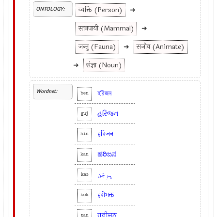
व्यक्ति (Person)
➜
ONTOLOGY:
स्तनपायी (Mammal)
➜
जन्तु (Fauna)
➜
सजीव (Animate)
➜
संज्ञा (Noun)
Wordnet:
হরিজন
ben
હરિજન
guj
हरिजन
hin
ಹರಿಜನ
kan
ہِرِجَن
kas
हरीभक्त
kok
ਹਰੀਜਨ
pan