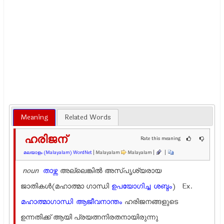
Meaning
Related Words
ഹരിജന്
Rate this meaning
മലയാളം (Malayalam) WordNet
| Malayalam
Malayalam |
|
noun
താഴ്ന്ന
അല്ലെങ്കില്‍ അസ്പൃശ്യരായ
ജാതികള്‍(മഹാത്മാ ഗാന്ധി
ഉപയോഗിച്ച
ശബ്ദം
) Ex.
മഹാത്മാഗാന്ധി
ആജീവനാന്തം
ഹരിജനങ്ങളുടെ
ഉന്നതിക്ക് ആയി പ്രയത്നനിരതനായിരുന്നു