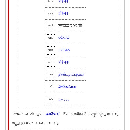
हरिजन
kok
हरिजन
mar
ꯍꯟꯊꯕ꯭ꯃꯤꯁꯤꯡ
mni
ହରିଜନ
ori
ਹਰੀਜਨ
pan
हरिजनः
san
தீண்டதகாதவர்
tam
హరిజనులు
tel
ہریجن
urd
noun
ഹരിയുടെ
ഭക്തന്
Ex.
ഹരിജന്‍ കഷ്ടപ്പെടുമ്പോഴും
മറ്റുള്ളവരെ സഹായിക്കും