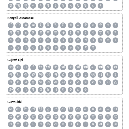
य़
ॠ
ॡ
०
१
२
३
४
५
६
७
८
९
Bengali-Assamese
ঁ
ং
অ
আ
ই
ঈ
উ
ঊ
ঋ
এ
ঐ
ও
ঔ
ক
খ
গ
ঘ
ঙ
চ
ছ
জ
ঝ
ঞ
ঠ
ড
ঢ
ণ
ত
থ
দ
ধ
ন
প
ফ
ব
ভ
ম
য
র
ল
শ
ষ
স
হ
য়
০
১
২
৩
৪
৫
৬
৭
৮
৯
ৰ
ৱ
Gujrati Lipi
અ
આ
ઇ
ઈ
ઉ
ઊ
ઋ
ઍ
એ
ઐ
ઑ
ઓ
ઔ
ક
ખ
ગ
ઘ
ચ
છ
જ
ઝ
ઞ
ટ
ઠ
ડ
ઢ
ણ
ત
થ
દ
ધ
ન
પ
ફ
બ
ભ
મ
ય
ર
લ
વ
શ
ષ
સ
હ
ૐ
૦
૧
૨
૩
૪
૫
૬
૭
૮
૯
Gurmukhi
ਅ
ਆ
ਇ
ਈ
ਉ
ਊ
ਏ
ਐ
ਓ
ਔ
ਕ
ਖ
ਗ
ਘ
ਚ
ਛ
ਜ
ਝ
ਟ
ਠ
ਡ
ਢ
ਣ
ਤ
ਥ
ਦ
ਧ
ਨ
ਪ
ਫ
ਬ
ਭ
ਮ
ਯ
ਰ
ਲ
ਲ਼
ਵ
ਸ਼
ਸ
ਹ
ਖ਼
ਗ਼
ਜ਼
ਫ਼