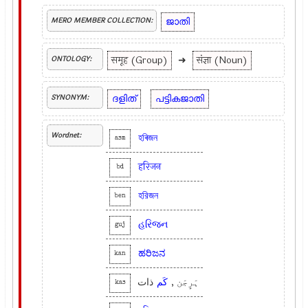
ജാതി
MERO MEMBER COLLECTION:
समूह (Group)
➜
संज्ञा (Noun)
ONTOLOGY:
ദളിത്
പട്ടികജാതി
SYNONYM:
Wordnet:
হৰিজন
asm
हरिजन
bd
হরিজন
ben
હરિજન
guj
ಹರಿಜನ
kan
ہَرِٕجَن ,
کَم
ذات
kas