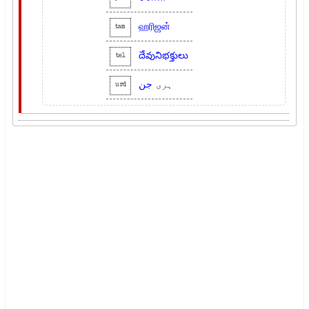
ஹரிஜன்
tam
దేవునిభక్తులు
tel
ہری
جن
urd