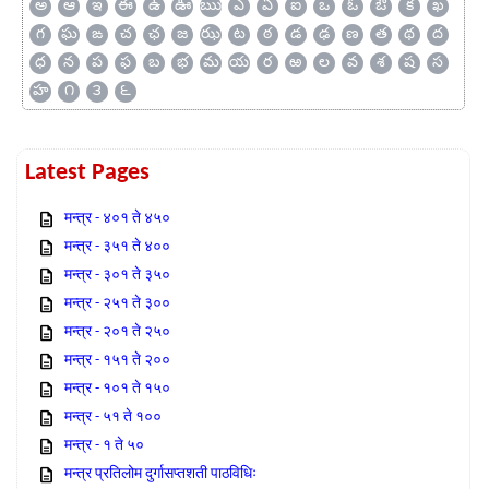
అ
ఆ
ఇ
ఈ
ఉ
ఊ
ఋ
ఎ
ఏ
ఐ
ఒ
ఓ
ఔ
క
ఖ
గ
ఘ
ఙ
చ
ఛ
జ
ఝ
ట
ఠ
డ
ఢ
ణ
త
థ
ద
ధ
న
ప
ఫ
బ
భ
మ
య
ర
ఱ
ల
వ
శ
ష
స
హ
౧
౩
౬
Latest Pages
मन्त्र - ४०१ ते ४५०
मन्त्र - ३५१ ते ४००
मन्त्र - ३०१ ते ३५०
मन्त्र - २५१ ते ३००
मन्त्र - २०१ ते २५०
मन्त्र - १५१ ते २००
मन्त्र - १०१ ते १५०
मन्त्र - ५१ ते १००
मन्त्र - १ ते ५०
मन्त्र प्रतिलोम दुर्गासप्तशती पाठविधिः