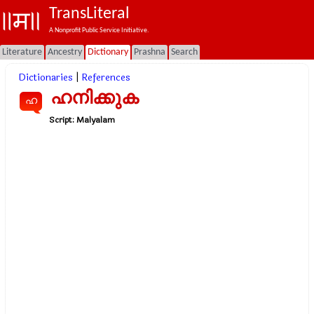
TransLiteral
A Nonprofit Public Service Initiative.
Literature
Ancestry
Dictionary
Prashna
Search
Dictionaries
|
References
ഹനിക്കുക
ഹ
Script:
Malyalam