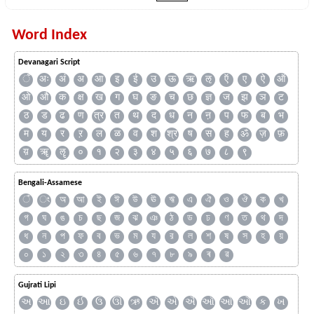
Word Index
Devanagari Script
ँ
अः
अं
अ
आ
इ
ई
उ
ऊ
ऋ
ऌ
ऍ
ए
ऐ
ऑ
ओ
औ
क
क्ष
ख
ग
घ
ङ
च
छ
ज्ञ
ज
झ
ञ
ट
ठ
ड
ढ
ण
त्र
त
थ
द
ध
न
ऩ
प
फ
ब
भ
म
य
र
ऱ
ल
ळ
व
श
श्र
ष
स
ह
ॐ
ज़
फ़
य़
ॠ
ॡ
०
१
२
३
४
५
६
७
८
९
Bengali-Assamese
ঁ
ং
অ
আ
ই
ঈ
উ
ঊ
ঋ
এ
ঐ
ও
ঔ
ক
খ
গ
ঘ
ঙ
চ
ছ
জ
ঝ
ঞ
ঠ
ড
ঢ
ণ
ত
থ
দ
ধ
ন
প
ফ
ব
ভ
ম
য
র
ল
শ
ষ
স
হ
য়
০
১
২
৩
৪
৫
৬
৭
৮
৯
ৰ
ৱ
Gujrati Lipi
અ
આ
ઇ
ઈ
ઉ
ઊ
ઋ
ઍ
એ
ઐ
ઑ
ઓ
ઔ
ક
ખ