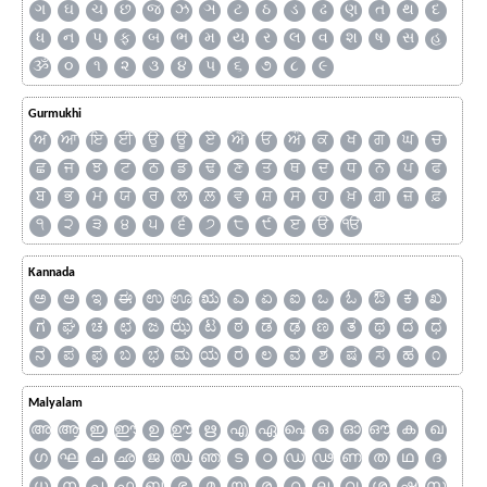
ગ
ઘ
ચ
છ
જ
ઝ
ઞ
ટ
ઠ
ડ
ઢ
ણ
ત
થ
દ
ધ
ન
પ
ફ
બ
ભ
મ
ય
ર
લ
વ
શ
ષ
સ
હ
ૐ
૦
૧
૨
૩
૪
૫
૬
૭
૮
૯
Gurmukhi
ਅ
ਆ
ਇ
ਈ
ਉ
ਊ
ਏ
ਐ
ਓ
ਔ
ਕ
ਖ
ਗ
ਘ
ਚ
ਛ
ਜ
ਝ
ਟ
ਠ
ਡ
ਢ
ਣ
ਤ
ਥ
ਦ
ਧ
ਨ
ਪ
ਫ
ਬ
ਭ
ਮ
ਯ
ਰ
ਲ
ਲ਼
ਵ
ਸ਼
ਸ
ਹ
ਖ਼
ਗ਼
ਜ਼
ਫ਼
੧
੨
੩
੪
੫
੬
੭
੮
੯
ੲ
ੳ
ੴ
Kannada
ಅ
ಆ
ಇ
ಈ
ಉ
ಊ
ಋ
ಎ
ಏ
ಐ
ಒ
ಓ
ಔ
ಕ
ಖ
ಗ
ಘ
ಚ
ಛ
ಜ
ಝ
ಟ
ಠ
ಡ
ಢ
ಣ
ತ
ಥ
ದ
ಧ
ನ
ಪ
ಫ
ಬ
ಭ
ಮ
ಯ
ರ
ಲ
ವ
ಶ
ಷ
ಸ
ಹ
೧
Malyalam
അ
ആ
ഇ
ഈ
ഉ
ഊ
ഋ
എ
ഏ
ഐ
ഒ
ഓ
ഔ
ക
ഖ
ഗ
ഘ
ച
ഛ
ജ
ഝ
ഞ
ട
ഠ
ഡ
ഢ
ണ
ത
ഥ
ദ
ധ
ന
പ
ഫ
ബ
ഭ
മ
യ
ര
റ
ല
വ
ശ
ഷ
സ