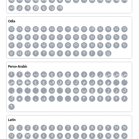
ഹ
൧
൪
൫
൭
൮
൯
Odia
ଅ
ଆ
ଇ
ଈ
ଉ
ଊ
ଋ
ଏ
ଐ
ଓ
ଔ
କ
ଖ
ଗ
ଘ
ଙ
ଚ
ଛ
ଜ
ଝ
ଞ
ଟ
ଠ
ଡ
ଢ
ଣ
ତ
ଥ
ଦ
ଧ
ନ
ପ
ଫ
ବ
ଭ
ମ
ଯ
ର
ଲ
ଳ
ଶ
ଷ
ସ
ହ
ଡ଼
ଢ଼
ୟ
୦
୧
୨
୩
୪
୫
୬
୭
୮
୯
ୱ
Perso-Arabic
ص
ش
س
ز
ر
ذ
د
خ
ح
ج
ث
ت
ب
ا
آ
و
ه
ن
م
ل
ك
ق
ف
غ
ع
ظ
ط
ض
ک
ژ
ڑ
ڈ
چ
پ
ٹ
ٲ
ٮ
گ
ھ
ہ
ۄ
ی
ے
۔
۱
۳
۴
۵
۶
۷
۸
۹
Latin
0
1
2
3
4
5
6
7
8
9
A
B
F
H
N
U
V
W
Y
c
d
e
g
i
j
k
l
m
o
p