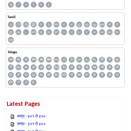
q
r
s
t
x
z
Tamil
ஃ
அ
ஆ
இ
ஈ
உ
ஊ
எ
ஏ
ஐ
ஒ
ஓ
ஔ
க
ச
ஜ
ஞ
ட
ண
த
ந
ன
ப
ம
ய
ர
ல
வ
ஷ
ஸ
ஹ
Telugu
అ
ఆ
ఇ
ఈ
ఉ
ఊ
ఋ
ఎ
ఏ
ఐ
ఒ
ఓ
ఔ
క
ఖ
గ
ఘ
ఙ
చ
ఛ
జ
ఝ
ట
ఠ
డ
ఢ
ణ
త
థ
ద
ధ
న
ప
ఫ
బ
భ
మ
య
ర
ఱ
ల
వ
శ
ష
స
హ
౧
౩
౬
Latest Pages
मन्त्र - ४०१ ते ४५०
मन्त्र - ३५१ ते ४००