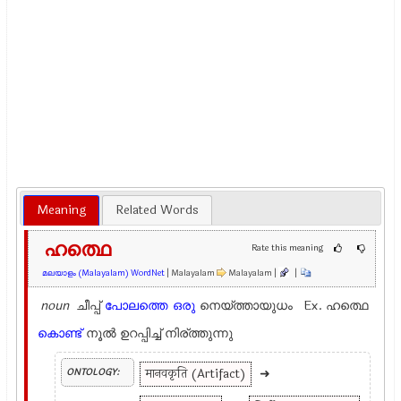
Meaning
Related Words
ഹത്ഥെ
Rate this meaning
മലയാളം (Malayalam) WordNet
| Malayalam
Malayalam |
|
noun
ചീപ്പ്
പോലത്തെ
ഒരു
നെയ്ത്തായുധം Ex.
ഹത്ഥെ
കൊണ്ട്
നൂല്‍ ഉറപ്പിച്ച് നിര്ത്തുന്നു
मानवकृति (Artifact)
➜
ONTOLOGY: