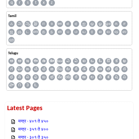
q
r
s
t
x
z
Tamil
ஃ
அ
ஆ
இ
ஈ
உ
ஊ
எ
ஏ
ஐ
ஒ
ஓ
ஔ
க
ச
ஜ
ஞ
ட
ண
த
ந
ன
ப
ம
ய
ர
ல
வ
ஷ
ஸ
ஹ
Telugu
అ
ఆ
ఇ
ఈ
ఉ
ఊ
ఋ
ఎ
ఏ
ఐ
ఒ
ఓ
ఔ
క
ఖ
గ
ఘ
ఙ
చ
ఛ
జ
ఝ
ట
ఠ
డ
ఢ
ణ
త
థ
ద
ధ
న
ప
ఫ
బ
భ
మ
య
ర
ఱ
ల
వ
శ
ష
స
హ
౧
౩
౬
Latest Pages
मन्त्र - ४०१ ते ४५०
मन्त्र - ३५१ ते ४००
मन्त्र - ३०१ ते ३५०