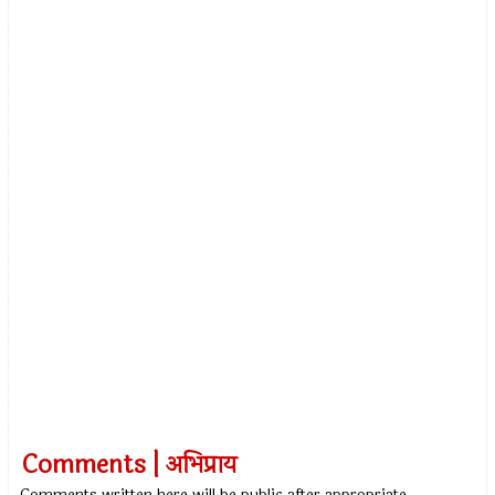
Comments | अभिप्राय
Comments written here will be public after appropriate