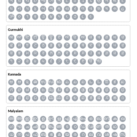
ગ
ઘ
ચ
છ
જ
ઝ
ઞ
ટ
ઠ
ડ
ઢ
ણ
ત
થ
દ
ધ
ન
પ
ફ
બ
ભ
મ
ય
ર
લ
વ
શ
ષ
સ
હ
ૐ
૦
૧
૨
૩
૪
૫
૬
૭
૮
૯
Gurmukhi
ਅ
ਆ
ਇ
ਈ
ਉ
ਊ
ਏ
ਐ
ਓ
ਔ
ਕ
ਖ
ਗ
ਘ
ਚ
ਛ
ਜ
ਝ
ਟ
ਠ
ਡ
ਢ
ਣ
ਤ
ਥ
ਦ
ਧ
ਨ
ਪ
ਫ
ਬ
ਭ
ਮ
ਯ
ਰ
ਲ
ਲ਼
ਵ
ਸ਼
ਸ
ਹ
ਖ਼
ਗ਼
ਜ਼
ਫ਼
੧
੨
੩
੪
੫
੬
੭
੮
੯
ੲ
ੳ
ੴ
Kannada
ಅ
ಆ
ಇ
ಈ
ಉ
ಊ
ಋ
ಎ
ಏ
ಐ
ಒ
ಓ
ಔ
ಕ
ಖ
ಗ
ಘ
ಚ
ಛ
ಜ
ಝ
ಟ
ಠ
ಡ
ಢ
ಣ
ತ
ಥ
ದ
ಧ
ನ
ಪ
ಫ
ಬ
ಭ
ಮ
ಯ
ರ
ಲ
ವ
ಶ
ಷ
ಸ
ಹ
೧
Malyalam
അ
ആ
ഇ
ഈ
ഉ
ഊ
ഋ
എ
ഏ
ഐ
ഒ
ഓ
ഔ
ക
ഖ
ഗ
ഘ
ച
ഛ
ജ
ഝ
ഞ
ട
ഠ
ഡ
ഢ
ണ
ത
ഥ
ദ
ധ
ന
പ
ഫ
ബ
ഭ
മ
യ
ര
റ
ല
വ
ശ
ഷ
സ