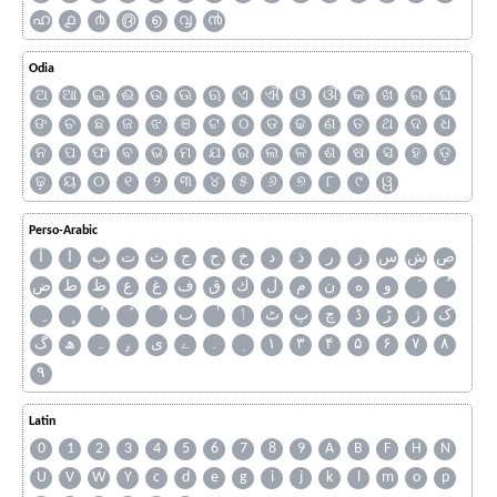
ഹ
൧
൪
൫
൭
൮
൯
Odia
ଅ
ଆ
ଇ
ଈ
ଉ
ଊ
ଋ
ଏ
ଐ
ଓ
ଔ
କ
ଖ
ଗ
ଘ
ଙ
ଚ
ଛ
ଜ
ଝ
ଞ
ଟ
ଠ
ଡ
ଢ
ଣ
ତ
ଥ
ଦ
ଧ
ନ
ପ
ଫ
ବ
ଭ
ମ
ଯ
ର
ଲ
ଳ
ଶ
ଷ
ସ
ହ
ଡ଼
ଢ଼
ୟ
୦
୧
୨
୩
୪
୫
୬
୭
୮
୯
ୱ
Perso-Arabic
ص
ش
س
ز
ر
ذ
د
خ
ح
ج
ث
ت
ب
ا
آ
و
ه
ن
م
ل
ك
ق
ف
غ
ع
ظ
ط
ض
ک
ژ
ڑ
ڈ
چ
پ
ٹ
ٲ
ٮ
گ
ھ
ہ
ۄ
ی
ے
۔
۱
۳
۴
۵
۶
۷
۸
۹
Latin
0
1
2
3
4
5
6
7
8
9
A
B
F
H
N
U
V
W
Y
c
d
e
g
i
j
k
l
m
o
p