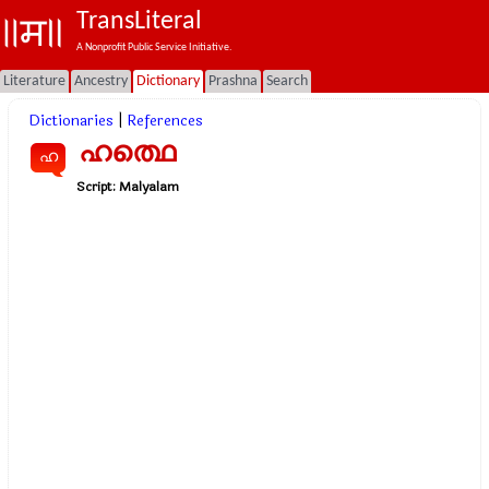
TransLiteral
A Nonprofit Public Service Initiative.
Literature
Ancestry
Dictionary
Prashna
Search
Dictionaries
|
References
ഹത്ഥെ
ഹ
Script:
Malyalam