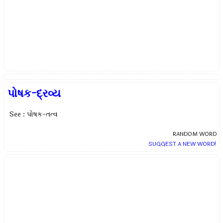
પોષક-દ્રવ્ય
See : પોષક-તત્વ
RANDOM WORD
SUGGEST A NEW WORD!