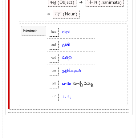
वस्तु (Object)
➜
निर्जीव (Inanimate)
➜
संज्ञा (Noun)
Wordnet:
হাত্থা
ben
હાથો
guj
କଣ୍ଡା
ori
தறிக்கருவி
tam
దారం
దూర్చే పిన్ను
tel
ہَتّھا
urd