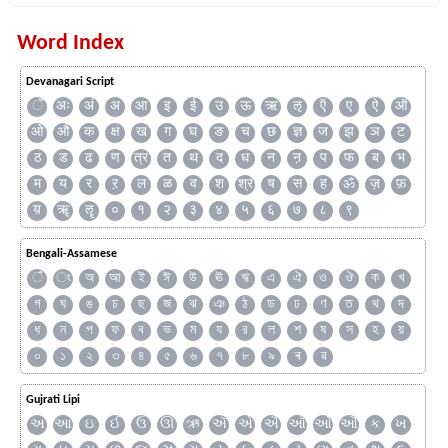
Word Index
Devanagari Script
ँ
अः
अं
अ
आ
इ
ई
उ
ऊ
ऋ
ऌ
ऍ
ए
ऐ
ऑ
ओ
औ
क
क्ष
ख
ग
घ
ङ
च
छ
ज्ञ
ज
झ
ञ
ट
ठ
ड
ढ
ण
त्र
त
थ
द
ध
न
ऩ
प
फ
ब
भ
म
य
र
ऱ
ल
ळ
व
श
श्र
ष
स
ह
ॐ
ज़
फ़
य़
ॠ
ॡ
०
१
२
३
४
५
६
७
८
९
Bengali-Assamese
ঁ
ং
অ
আ
ই
ঈ
উ
ঊ
ঋ
এ
ঐ
ও
ঔ
ক
খ
গ
ঘ
ঙ
চ
ছ
জ
ঝ
ঞ
ঠ
ড
ঢ
ণ
ত
থ
দ
ধ
ন
প
ফ
ব
ভ
ম
য
র
ল
শ
ষ
স
হ
য়
০
১
২
৩
৪
৫
৬
৭
৮
৯
ৰ
ৱ
Gujrati Lipi
અ
આ
ઇ
ઈ
ઉ
ઊ
ઋ
ઍ
એ
ઐ
ઑ
ઓ
ઔ
ક
ખ