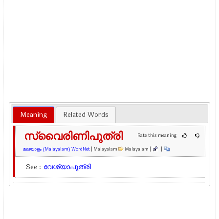
Meaning
Related Words
സ്വൈരിണിപുത്രി
Rate this meaning
മലയാളം (Malayalam) WordNet
| Malayalam
Malayalam |
|
See :
വേശ്യാപുത്രി