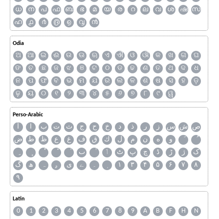
ധ
ന
പ
ഫ
ബ
ഭ
മ
യ
ര
റ
ല
വ
ശ
ഷ
സ
ഹ
൧
൪
൫
൭
൮
൯
Odia
ଅ
ଆ
ଇ
ଈ
ଉ
ଊ
ଋ
ଏ
ଐ
ଓ
ଔ
କ
ଖ
ଗ
ଘ
ଙ
ଚ
ଛ
ଜ
ଝ
ଞ
ଟ
ଠ
ଡ
ଢ
ଣ
ତ
ଥ
ଦ
ଧ
ନ
ପ
ଫ
ବ
ଭ
ମ
ଯ
ର
ଲ
ଳ
ଶ
ଷ
ସ
ହ
ଡ଼
ଢ଼
ୟ
୦
୧
୨
୩
୪
୫
୬
୭
୮
୯
ୱ
Perso-Arabic
آ
ا
ب
ت
ث
ج
ح
خ
د
ذ
ر
ز
س
ش
ص
ض
ط
ظ
ع
غ
ف
ق
ك
ل
م
ن
ه
و
ٮ
ٲ
ٹ
پ
چ
ڈ
ڑ
ژ
ک
گ
ھ
ہ
ۄ
ی
ے
۔
۱
۳
۴
۵
۶
۷
۸
۹
Latin
0
1
2
3
4
5
6
7
8
9
A
B
F
H
N