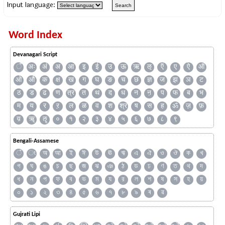
Input language:
Word Index
Devanagari Script
ँ
अः
अं
अ
आ
इ
ई
उ
ऊ
ऋ
ऌ
ऍ
ए
ऐ
ऑ
ओ
औ
क
क्ष
ख
ग
घ
ङ
च
छ
ज्ञ
ज
झ
ञ
ट
ठ
ड
ढ
ण
त्र
त
थ
द
ध
न
ऩ
प
फ
ब
भ
म
य
र
ऱ
ल
ळ
व
श
श्र
ष
स
ह
ॐ
ज़
फ़
य़
ॠ
ॡ
०
१
२
३
४
५
६
७
८
९
Bengali-Assamese
ঁ
ং
অ
আ
ই
ঈ
উ
ঊ
ঋ
এ
ঐ
ও
ঔ
ক
খ
গ
ঘ
ঙ
চ
ছ
জ
ঝ
ঞ
ঠ
ড
ঢ
ণ
ত
থ
দ
ধ
ন
প
ফ
ব
ভ
ম
য
র
ল
শ
ষ
স
হ
য়
০
১
২
৩
৪
৫
৬
৭
৮
৯
ৰ
ৱ
Gujrati Lipi