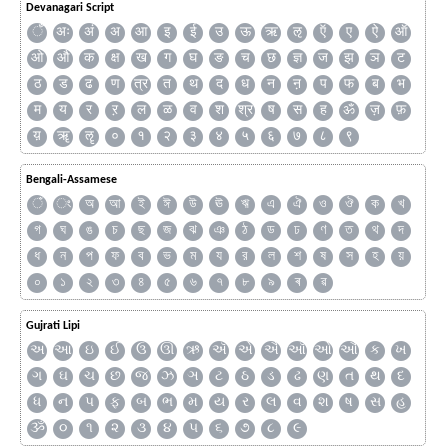
Devanagari Script
ँ
अः
अं
अ
आ
इ
ई
उ
ऊ
ऋ
ऌ
ऍ
ए
ऐ
ऑ
ओ
औ
क
क्ष
ख
ग
घ
ङ
च
छ
ज्ञ
ज
झ
ञ
ट
ठ
ड
ढ
ण
त्र
त
थ
द
ध
न
ऩ
प
फ
ब
भ
म
य
र
ऱ
ल
ळ
व
श
श्र
ष
स
ह
ॐ
ज़
फ़
य़
ॠ
ॡ
०
१
२
३
४
५
६
७
८
९
Bengali-Assamese
ঁ
ং
অ
আ
ই
ঈ
উ
ঊ
ঋ
এ
ঐ
ও
ঔ
ক
খ
গ
ঘ
ঙ
চ
ছ
জ
ঝ
ঞ
ঠ
ড
ঢ
ণ
ত
থ
দ
ধ
ন
প
ফ
ব
ভ
ম
য
র
ল
শ
ষ
স
হ
য়
০
১
২
৩
৪
৫
৬
৭
৮
৯
ৰ
ৱ
Gujrati Lipi
અ
આ
ઇ
ઈ
ઉ
ઊ
ઋ
ઍ
એ
ઐ
ઑ
ઓ
ઔ
ક
ખ
ગ
ઘ
ચ
છ
જ
ઝ
ઞ
ટ
ઠ
ડ
ઢ
ણ
ત
થ
દ
ધ
ન
પ
ફ
બ
ભ
મ
ય
ર
લ
વ
શ
ષ
સ
હ
ૐ
૦
૧
૨
૩
૪
૫
૬
૭
૮
૯