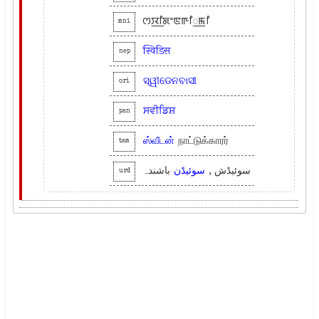
ꯁꯋ꯭ꯤꯗꯦꯟꯒꯤ꯭ꯃꯤ
mni
स्विडिस
nep
ସ୍ୱୀଡେନବାସୀ
ori
ਸਵੀਡਿਸ਼
pan
ஸ்வீடன்
நாட்டுக்காரர்
tam
سوئیڈش ,
سوئیڈن
باشندہ
urd