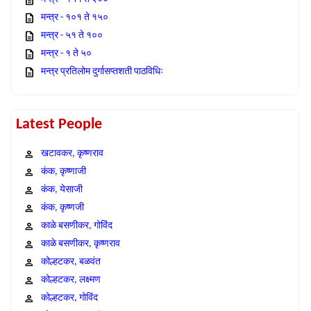
मन्त्र - १०१ ते १५०
मन्त्र - ५१ ते १००
मन्त्र - १ ते ५०
मन्त्र प्रतिलोम दुर्गासप्तशती पाठविधिः
Latest People
खटावकर, कृष्णराव
कंक, कृष्णाजी
कंक, येसाजी
कंक, कृष्णजी
काळे बसणीकर, गोविंद
काळे बसणीकर, कृष्णराव
कोल्हटकर, बळवंत
कोल्हटकर, लक्ष्मण
कोल्हटकर, गोविंद