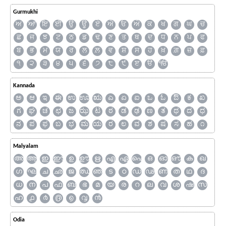
Gurmukhi
ਅ
ਆ
ਇ
ਈ
ਉ
ਊ
ਏ
ਐ
ਓ
ਔ
ਕ
ਖ
ਗ
ਘ
ਚ
ਛ
ਜ
ਝ
ਟ
ਠ
ਡ
ਢ
ਣ
ਤ
ਥ
ਦ
ਧ
ਨ
ਪ
ਫ
ਬ
ਭ
ਮ
ਯ
ਰ
ਲ
ਲ਼
ਵ
ਸ਼
ਸ
ਹ
ਖ਼
ਗ਼
ਜ਼
ਫ਼
੧
੨
੩
੪
੫
੬
੭
੮
੯
ੲ
ੳ
ੴ
Kannada
ಅ
ಆ
ಇ
ಈ
ಉ
ಊ
ಋ
ಎ
ಏ
ಐ
ಒ
ಓ
ಔ
ಕ
ಖ
ಗ
ಘ
ಚ
ಛ
ಜ
ಝ
ಟ
ಠ
ಡ
ಢ
ಣ
ತ
ಥ
ದ
ಧ
ನ
ಪ
ಫ
ಬ
ಭ
ಮ
ಯ
ರ
ಲ
ವ
ಶ
ಷ
ಸ
ಹ
೧
Malyalam
അ
ആ
ഇ
ഈ
ഉ
ഊ
ഋ
എ
ഏ
ഐ
ഒ
ഓ
ഔ
ക
ഖ
ഗ
ഘ
ച
ഛ
ജ
ഝ
ഞ
ട
ഠ
ഡ
ഢ
ണ
ത
ഥ
ദ
ധ
ന
പ
ഫ
ബ
ഭ
മ
യ
ര
റ
ല
വ
ശ
ഷ
സ
ഹ
൧
൪
൫
൭
൮
൯
Odia