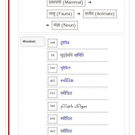
स्तनपायी (Mammal)
➜
जन्तु (Fauna)
➜
सजीव (Animate)
➜
संज्ञा (Noun)
Wordnet:
চুইডিচ
asm
सुइदेननि
थागिरि
bd
সুইডিশ
ben
સ્વીડિશ
guj
स्वीडिश
hin
سوِڈنُک باشٕنٛدٕ
kas
स्वीडिश
kok
स्वीडिश
mar