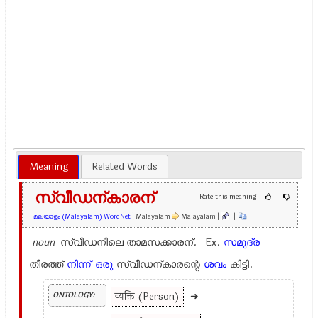
Meaning
Related Words
സ്വീഡന്കാരന്
Rate this meaning
മലയാളം (Malayalam) WordNet
| Malayalam
Malayalam |
|
noun
സ്വീഡനിലെ താമസക്കാരന്. Ex.
സമുദ്ര
തീരത്ത്
നിന്ന്
ഒരു
സ്വീഡന്കാരന്റെ
ശവം
കിട്ടി.
व्यक्ति (Person)
➜
ONTOLOGY: