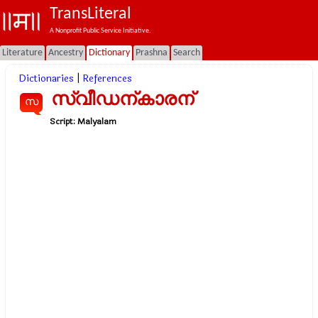
TransLiteral
A Nonprofit Public Service Initiative.
Literature
Ancestry
Dictionary
Prashna
Search
Dictionaries
|
References
സ്വീഡന്കാരന്
സ
Script:
Malyalam