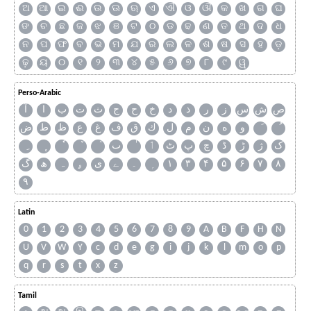
ଅ
ଆ
ଇ
ଈ
ଉ
ଊ
ଋ
ଏ
ଐ
ଓ
ଔ
କ
ଖ
ଗ
ଘ
ଙ
ଚ
ଛ
ଜ
ଝ
ଞ
ଟ
ଠ
ଡ
ଢ
ଣ
ତ
ଥ
ଦ
ଧ
ନ
ପ
ଫ
ବ
ଭ
ମ
ଯ
ର
ଲ
ଳ
ଶ
ଷ
ସ
ହ
ଡ଼
ଢ଼
ୟ
୦
୧
୨
୩
୪
୫
୬
୭
୮
୯
ୱ
Perso-Arabic
ص
ش
س
ز
ر
ذ
د
خ
ح
ج
ث
ت
ب
ا
آ
و
ه
ن
م
ل
ك
ق
ف
غ
ع
ظ
ط
ض
ک
ژ
ڑ
ڈ
چ
پ
ٹ
ٲ
ٮ
گ
ھ
ہ
ۄ
ی
ے
۔
۱
۳
۴
۵
۶
۷
۸
۹
Latin
0
1
2
3
4
5
6
7
8
9
A
B
F
H
N
U
V
W
Y
c
d
e
g
i
j
k
l
m
o
p
q
r
s
t
x
z
Tamil