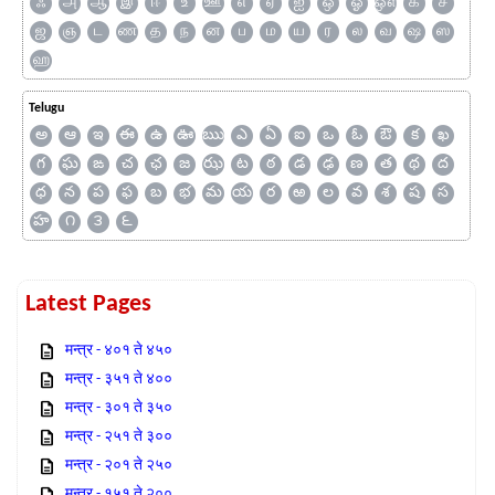
ஃ
அ
ஆ
இ
ஈ
உ
ஊ
எ
ஏ
ஐ
ஒ
ஓ
ஔ
க
ச
ஜ
ஞ
ட
ண
த
ந
ன
ப
ம
ய
ர
ல
வ
ஷ
ஸ
ஹ
Telugu
అ
ఆ
ఇ
ఈ
ఉ
ఊ
ఋ
ఎ
ఏ
ఐ
ఒ
ఓ
ఔ
క
ఖ
గ
ఘ
ఙ
చ
ఛ
జ
ఝ
ట
ఠ
డ
ఢ
ణ
త
థ
ద
ధ
న
ప
ఫ
బ
భ
మ
య
ర
ఱ
ల
వ
శ
ష
స
హ
౧
౩
౬
Latest Pages
मन्त्र - ४०१ ते ४५०
मन्त्र - ३५१ ते ४००
मन्त्र - ३०१ ते ३५०
मन्त्र - २५१ ते ३००
मन्त्र - २०१ ते २५०
मन्त्र - १५१ ते २००